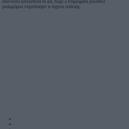
elnevezés kivezetését és azt, hogy a főigazgatói poszthoz
pedagógusi végzettségre is legyen szükség.