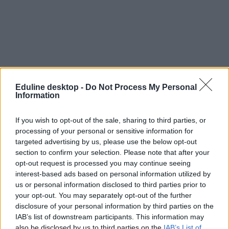
Eduline desktop -
Do Not Process My Personal
Information
If you wish to opt-out of the sale, sharing to third parties, or
processing of your personal or sensitive information for
targeted advertising by us, please use the below opt-out
section to confirm your selection. Please note that after your
opt-out request is processed you may continue seeing
interest-based ads based on personal information utilized by
pedagógussztrájk
us or personal information disclosed to third parties prior to
pedagógus sztrájk
your opt-out. You may separately opt-out of the further
Emberi Erőforrások Minisztériuma
január 31 sztrájk
disclosure of your personal information by third parties on the
tanár sztrájk január 31
IAB’s list of downstream participants. This information may
also be disclosed by us to third parties on the
IAB’s List of