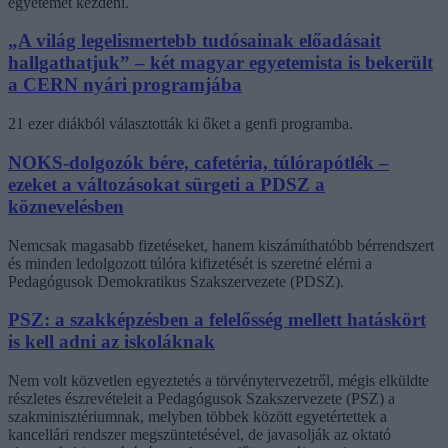
egyetemet kezdeni.
„A világ legelismertebb tudósainak előadásait
hallgathatjuk” – két magyar egyetemista is bekerült
a CERN nyári programjába
21 ezer diákból választották ki őket a genfi programba.
NOKS-dolgozók bére, cafetéria, túlórapótlék –
ezeket a változásokat sürgeti a PDSZ a
köznevelésben
Nemcsak magasabb fizetéseket, hanem kiszámíthatóbb bérrendszert
és minden ledolgozott túlóra kifizetését is szeretné elérni a
Pedagógusok Demokratikus Szakszervezete (PDSZ).
PSZ: a szakképzésben a felelősség mellett hatáskört
is kell adni az iskoláknak
Nem volt közvetlen egyeztetés a törvénytervezetről, mégis elküldte
részletes észrevételeit a Pedagógusok Szakszervezete (PSZ) a
szakminisztériumnak, melyben többek között egyetértettek a
kancellári rendszer megszüntetésével, de javasolják az oktató