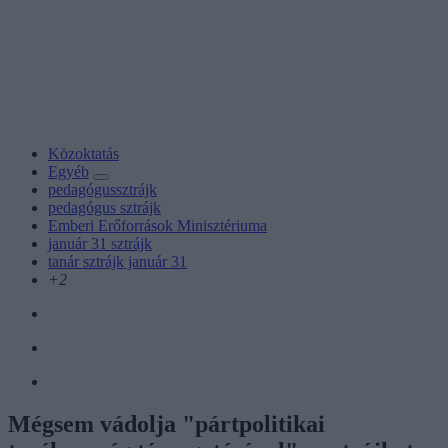
Közoktatás
Egyéb
pedagógussztrájk
pedagógus sztrájk
Emberi Erőforrások Minisztériuma
január 31 sztrájk
tanár sztrájk január 31
+2
Mégsem vádolja "pártpolitikai