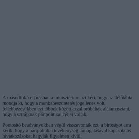
A másodfokú eljárásban a minisztérium azt kéri, hogy az Ítélőtábla
mondja ki, hogy a munkabeszüntetés jogellenes volt,
fellebbezésükben ezt többek között azzal próbálták alátámasztani,
hogy a sztrájknak pártpolitikai céljai voltak.
Pontosító beadványukban végül visszavonták ezt, a bíróságot arra
kérik, hogy a pártpolitikai tevékenység támogatásával kapcsolatos
hivatkozásokat hagyják figyelmen kívül.