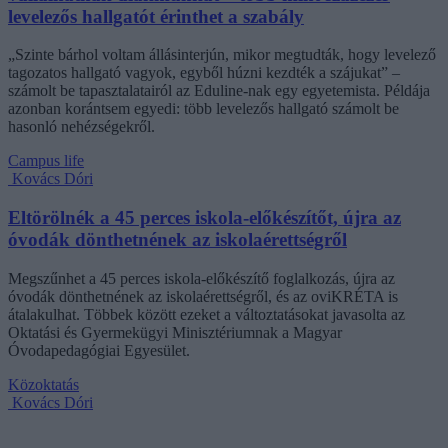
levelezős hallgatót érinthet a szabály
„Szinte bárhol voltam állásinterjún, mikor megtudták, hogy levelező
tagozatos hallgató vagyok, egyből húzni kezdték a szájukat” –
számolt be tapasztalatairól az Eduline-nak egy egyetemista. Példája
azonban korántsem egyedi: több levelezős hallgató számolt be
hasonló nehézségekről.
Campus life
Kovács Dóri
Eltörölnék a 45 perces iskola-előkészítőt, újra az
óvodák dönthetnének az iskolaérettségről
Megszűnhet a 45 perces iskola-előkészítő foglalkozás, újra az
óvodák dönthetnének az iskolaérettségről, és az oviKRÉTA is
átalakulhat. Többek között ezeket a változtatásokat javasolta az
Oktatási és Gyermekügyi Minisztériumnak a Magyar
Óvodapedagógiai Egyesület.
Közoktatás
Kovács Dóri