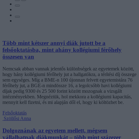
Több mint kétszer annyi diák jutott be a
felsőoktatásba, mint ahány kollégiumi férőhely
összesen van
Nemcsak abban vannak jelentős különbségek az egyetemek között,
hogy hány kollégiumi férőhely jut a hallgatókra, a térítési díj összege
sem egységes. Míg a BME-n 100 újonnan felvett egyetemistára 76
férőhely jut, a BGE-n mindössze 16, a legolcsóbb havi kollégiumi
díjak pedig 9300 és 25 500 forint között mozognak a vizsgált
intézményekben. Megnéztük, hol mekkora a kollégiumi kapacitás,
mennyit kell fizetni, és mi alapján dől el, hogy ki költözhet be.
Felsőoktatás
Szöllősi Anna
Dolgoznának az egyetem mellett, mégsem
vállalhatnak diákmunkát – több mint százezer