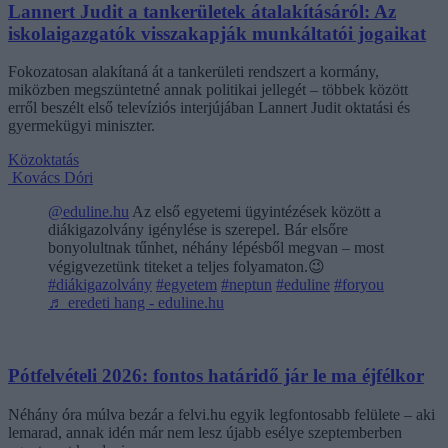
Lannert Judit a tankerületek átalakításáról: Az
iskolaigazgatók visszakapják munkáltatói jogaikat
Fokozatosan alakítaná át a tankerületi rendszert a kormány,
miközben megszüntetné annak politikai jellegét – többek között
erről beszélt első televíziós interjújában Lannert Judit oktatási és
gyermekügyi miniszter.
Közoktatás
Kovács Dóri
@eduline.hu
Az első egyetemi ügyintézések között a
diákigazolvány igénylése is szerepel. Bár elsőre
bonyolultnak tűnhet, néhány lépésből megvan – most
végigvezetünk titeket a teljes folyamaton.😉
#diákigazolvány
#egyetem
#neptun
#eduline
#foryou
♬ eredeti hang - eduline.hu
Pótfelvételi 2026: fontos határidő jár le ma éjfélkor
Néhány óra múlva bezár a felvi.hu egyik legfontosabb felülete – aki
lemarad, annak idén már nem lesz újabb esélye szeptemberben