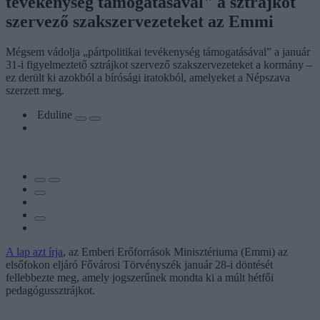
tevékenység támogatásával" a sztrájkot
szervező szakszervezeteket az Emmi
Mégsem vádolja „pártpolitikai tevékenység támogatásával” a január
31-i figyelmeztető sztrájkot szervező szakszervezeteket a kormány –
ez derült ki azokból a bírósági iratokból, amelyeket a Népszava
szerzett meg.
Eduline
A lap azt írja
, az Emberi Erőforrások Minisztériuma (Emmi) az
elsőfokon eljáró Fővárosi Törvényszék január 28-i döntését
fellebbezte meg, amely jogszerűnek mondta ki a múlt hétfői
pedagógussztrájkot.