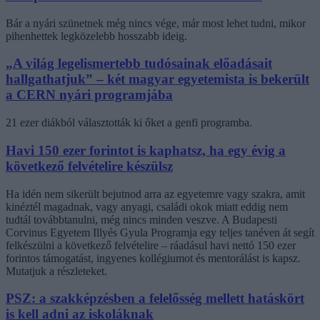
Bár a nyári szünetnek még nincs vége, már most lehet tudni, mikor
pihenhettek legközelebb hosszabb ideig.
„A világ legelismertebb tudósainak előadásait
hallgathatjuk” – két magyar egyetemista is bekerült
a CERN nyári programjába
21 ezer diákból választották ki őket a genfi programba.
Havi 150 ezer forintot is kaphatsz, ha egy évig a
következő felvételire készülsz
Ha idén nem sikerült bejutnod arra az egyetemre vagy szakra, amit
kinéztél magadnak, vagy anyagi, családi okok miatt eddig nem
tudtál továbbtanulni, még nincs minden veszve. A Budapesti
Corvinus Egyetem Illyés Gyula Programja egy teljes tanéven át segít
felkészülni a következő felvételire – ráadásul havi nettó 150 ezer
forintos támogatást, ingyenes kollégiumot és mentorálást is kapsz.
Mutatjuk a részleteket.
PSZ: a szakképzésben a felelősség mellett hatáskört
is kell adni az iskoláknak