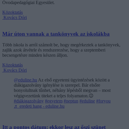
Óvodapedagógiai Egyesület.
Közoktatás
Kovács Dóri
Már úton vannak a tankönyvek az iskolákba
Több iskola is arról számolt be, hogy megérkeztek a tankönyvek,
zajlik azok átvétele és rendszerezése, hogy a szeptemberi
becsengetésre minden készen álljon.
Közoktatás
Kovács Dóri
@eduline.hu
Az első egyetemi ügyintézések között a
diákigazolvány igénylése is szerepel. Bár elsőre
bonyolultnak tűnhet, néhány lépésből megvan – most
végigvezetünk titeket a teljes folyamaton.😉
#diákigazolvány
#egyetem
#neptun
#eduline
#foryou
♬ eredeti hang - eduline.hu
Itt a pontos dátum: ekkor lesz az őszi szünet