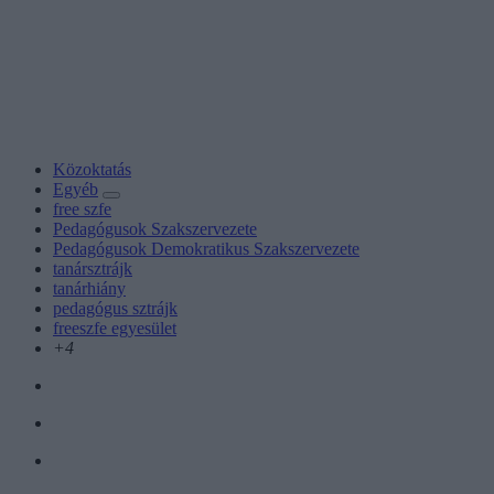
Közoktatás
Egyéb
free szfe
Pedagógusok Szakszervezete
Pedagógusok Demokratikus Szakszervezete
tanársztrájk
tanárhiány
pedagógus sztrájk
freeszfe egyesület
+4