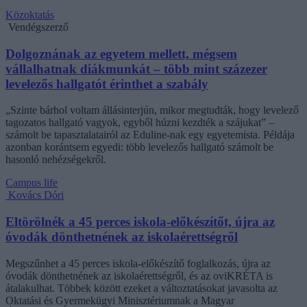
Közoktatás
Vendégszerző
Dolgoznának az egyetem mellett, mégsem
vállalhatnak diákmunkát – több mint százezer
levelezős hallgatót érinthet a szabály
„Szinte bárhol voltam állásinterjún, mikor megtudták, hogy levelező
tagozatos hallgató vagyok, egyből húzni kezdték a szájukat” –
számolt be tapasztalatairól az Eduline-nak egy egyetemista. Példája
azonban korántsem egyedi: több levelezős hallgató számolt be
hasonló nehézségekről.
Campus life
Kovács Dóri
Eltörölnék a 45 perces iskola-előkészítőt, újra az
óvodák dönthetnének az iskolaérettségről
Megszűnhet a 45 perces iskola-előkészítő foglalkozás, újra az
óvodák dönthetnének az iskolaérettségről, és az oviKRÉTA is
átalakulhat. Többek között ezeket a változtatásokat javasolta az
Oktatási és Gyermekügyi Minisztériumnak a Magyar