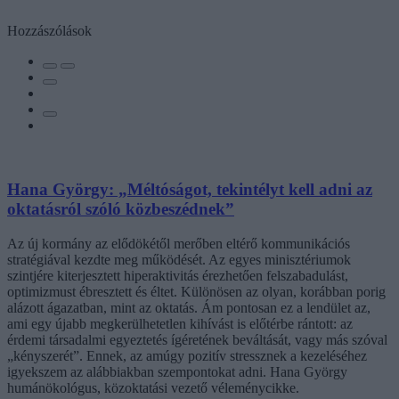
Hozzászólások
Hana György: „Méltóságot, tekintélyt kell adni az
oktatásról szóló közbeszédnek”
Az új kormány az elődökétől merőben eltérő kommunikációs
stratégiával kezdte meg működését. Az egyes minisztériumok
szintjére kiterjesztett hiperaktivitás érezhetően felszabadulást,
optimizmust ébresztett és éltet. Különösen az olyan, korábban porig
alázott ágazatban, mint az oktatás. Ám pontosan ez a lendület az,
ami egy újabb megkerülhetetlen kihívást is előtérbe rántott: az
érdemi társadalmi egyeztetés ígéretének beváltását, vagy más szóval
„kényszerét”. Ennek, az amúgy pozitív stressznek a kezeléséhez
igyekszem az alábbiakban szempontokat adni. Hana György
humánökológus, közoktatási vezető véleménycikke.