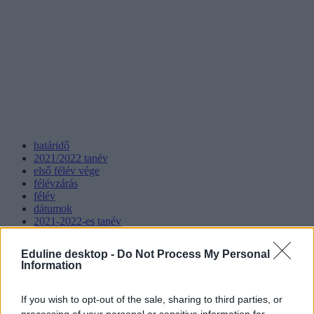
határidő
2021/2022 tanév
első félév vége
félévzárás
félév
dátumok
2021-2022-es tanév
Eduline desktop -
Do Not Process My Personal
Information
If you wish to opt-out of the sale, sharing to third parties, or