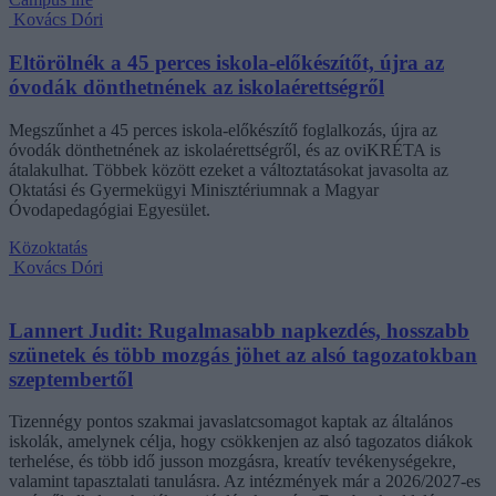
Kovács Dóri
Eltörölnék a 45 perces iskola-előkészítőt, újra az
óvodák dönthetnének az iskolaérettségről
Megszűnhet a 45 perces iskola-előkészítő foglalkozás, újra az
óvodák dönthetnének az iskolaérettségről, és az oviKRÉTA is
átalakulhat. Többek között ezeket a változtatásokat javasolta az
Oktatási és Gyermekügyi Minisztériumnak a Magyar
Óvodapedagógiai Egyesület.
Közoktatás
Kovács Dóri
Lannert Judit: Rugalmasabb napkezdés, hosszabb
szünetek és több mozgás jöhet az alsó tagozatokban
szeptembertől
Tizennégy pontos szakmai javaslatcsomagot kaptak az általános
iskolák, amelynek célja, hogy csökkenjen az alsó tagozatos diákok
terhelése, és több idő jusson mozgásra, kreatív tevékenységekre,
valamint tapasztalati tanulásra. Az intézmények már a 2026/2027-es