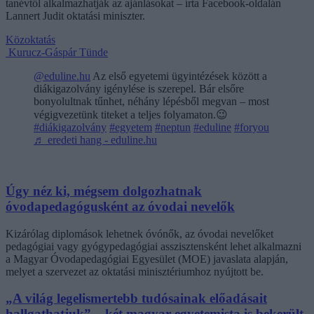
tanévtől alkalmazhatják az ajánlásokat – írta Facebook-oldalán
Lannert Judit oktatási miniszter.
Közoktatás
Kurucz-Gáspár Tünde
@eduline.hu
Az első egyetemi ügyintézések között a
diákigazolvány igénylése is szerepel. Bár elsőre
bonyolultnak tűnhet, néhány lépésből megvan – most
végigvezetünk titeket a teljes folyamaton.😉
#diákigazolvány
#egyetem
#neptun
#eduline
#foryou
♬ eredeti hang - eduline.hu
Úgy néz ki, mégsem dolgozhatnak
óvodapedagógusként az óvodai nevelők
Kizárólag diplomások lehetnek óvónők, az óvodai nevelőket
pedagógiai vagy gyógypedagógiai asszisztensként lehet alkalmazni
a Magyar Óvodapedagógiai Egyesület (MOE) javaslata alapján,
melyet a szervezet az oktatási minisztériumhoz nyújtott be.
„A világ legelismertebb tudósainak előadásait
hallgathatjuk” – két magyar egyetemista is bekerült