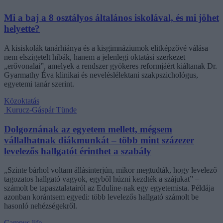
Mi a baj a 8 osztályos általános iskolával, és mi jöhet
helyette?
A kisiskolák tanárhiánya és a kisgimnáziumok elitképzővé válása
nem elszigetelt hibák, hanem a jelenlegi oktatási szerkezet
„erővonalai”, amelyek a rendszer gyökeres reformjáért kiáltanak Dr.
Gyarmathy Éva klinikai és neveléslélektani szakpszichológus,
egyetemi tanár szerint.
Közoktatás
Kurucz-Gáspár Tünde
Dolgoznának az egyetem mellett, mégsem
vállalhatnak diákmunkát – több mint százezer
levelezős hallgatót érinthet a szabály
„Szinte bárhol voltam állásinterjún, mikor megtudták, hogy levelező
tagozatos hallgató vagyok, egyből húzni kezdték a szájukat” –
számolt be tapasztalatairól az Eduline-nak egy egyetemista. Példája
azonban korántsem egyedi: több levelezős hallgató számolt be
hasonló nehézségekről.
Campus life