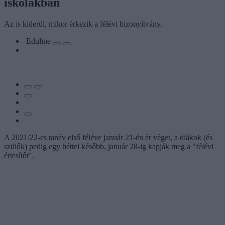
iskolákban
Az is kiderül, mikor érkezik a félévi bizonyítvány.
Eduline
A 2021/22-es tanév első féléve január 21-én ér véget, a diákok (és
szülők) pedig egy héttel később, január 28-ig kapják meg a "félévi
értesítőt".