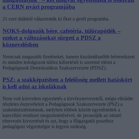
a CERN nyári programjába
21 ezer diákból választották ki őket a genfi programba.
NOKS-dolgozók bére, cafetéria, túlórapótlék –
ezeket a változásokat sürgeti a PDSZ a
köznevelésben
Nemcsak magasabb fizetéseket, hanem kiszámíthatóbb bérrendszert
és minden ledolgozott túlóra kifizetését is szeretné elérni a
Pedagógusok Demokratikus Szakszervezete (PDSZ).
PSZ: a szakképzésben a felelősség mellett hatáskört
is kell adni az iskoláknak
Nem volt közvetlen egyeztetés a törvénytervezetről, mégis elküldte
részletes észrevételeit a Pedagógusok Szakszervezete (PSZ) a
szakminisztériumnak, melyben többek között egyetértettek a
kancellári rendszer megszüntetésével, de javasolják az oktató
elnevezés kivezetését és azt, hogy a főigazgatói poszthoz
pedagógusi végzettségre is legyen szükség.