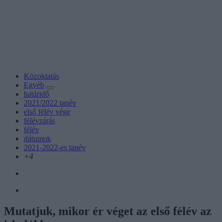
Közoktatás
Egyéb
határidő
2021/2022 tanév
első félév vége
félévzárás
félév
dátumok
2021-2022-es tanév
+4
Mutatjuk, mikor ér véget az első félév az