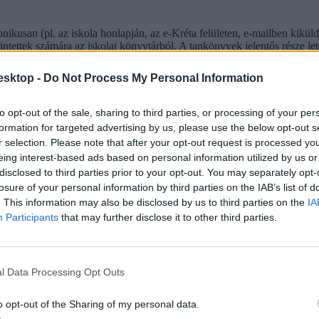
onikusan (pl. az iskola honlapján, az e-Kréta felületen, e-mailben kikül
intettek számára az iskolai könyvtárból. A tankönyvek jelentős része le
esktop -
Do Not Process My Personal Information
to opt-out of the sale, sharing to third parties, or processing of your per
formation for targeted advertising by us, please use the below opt-out s
r selection. Please note that after your opt-out request is processed y
eing interest-based ads based on personal information utilized by us or
disclosed to third parties prior to your opt-out. You may separately opt-
losure of your personal information by third parties on the IAB’s list of
. This information may also be disclosed by us to third parties on the
IA
Participants
that may further disclose it to other third parties.
l Data Processing Opt Outs
o opt-out of the Sharing of my personal data.