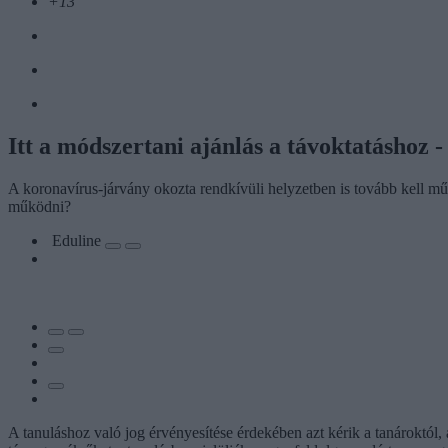
+13
Itt a módszertani ajánlás a távoktatáshoz - 
A koronavírus-járvány okozta rendkívüli helyzetben is tovább kell műkö
működni?
Eduline
A tanuláshoz való jog érvényesítése érdekében azt kérik a tanároktól