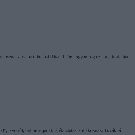
ehetőséget - írja az Oktatási Hivatal. De hogyan fog ez a gyakorlatban
l", távolról, online adjanak tájékoztatást a diákoknak. Továbbá