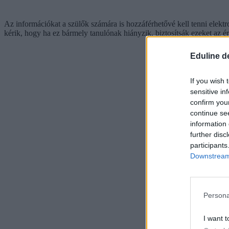
Az információkat a szülők számára is hozzáférhetővé kell tenni elektr
kérik, hogy ha ez bármely tanulónak hiányzik, biztosítsák ezeket az ér
Eduline d
If you wish 
sensitive in
confirm you
continue se
information 
further disc
participants
Downstream 
Persona
I want t