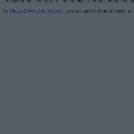
támogassák őket a tanulásban, jelöljék meg a feldolgozandó tananya
Az
Oktatási Hivatal tájékoztatója
szerint a tanárok döntő többsége ren