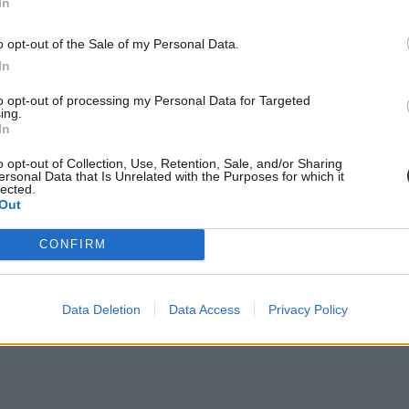
In
o opt-out of the Sale of my Personal Data.
In
ációforrásokat, amelyeken a tanulók a tanulást támogató segédanyagokat
evelési Portál
,
Nemzeti Audiovizuális Archívum
,
Videotorium
,
Magyar
to opt-out of processing my Personal Data for Targeted
otanár
.
ing.
In
o opt-out of Collection, Use, Retention, Sale, and/or Sharing
ersonal Data that Is Unrelated with the Purposes for which it
lected.
Out
égekkel is bővítik majd. Kiemelten ajánlják a legtöbb intézményben má
CONFIRM
sztását és ellenőrzését, kérdőívek készítését is támogatja".
Data Deletion
Data Access
Privacy Policy