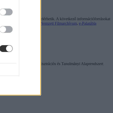
, vagy magát a tananyagot elérhetik. A következő információforrásokat
 Elektronikus Kön
yvtár,
Nemzeti Filmarchívum
,
e-Palatábla
r használt Köznevelési Regisztrációs és Tanulmányi Alaprendszert