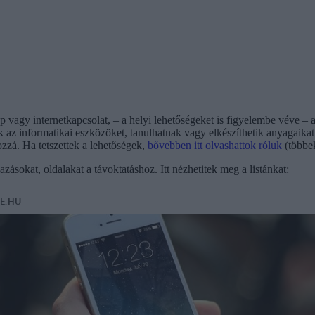
vagy internetkapcsolat, – a helyi lehetőségeket is figyelembe véve – az
 az informatikai eszközöket, tanulhatnak vagy elkészíthetik anyagaikat 
zzá. Ha tetszettek a lehetőségek,
bővebben itt olvashattok róluk
(többe
zásokat, oldalakat a távoktatáshoz. Itt nézhetitek meg a listánkat: