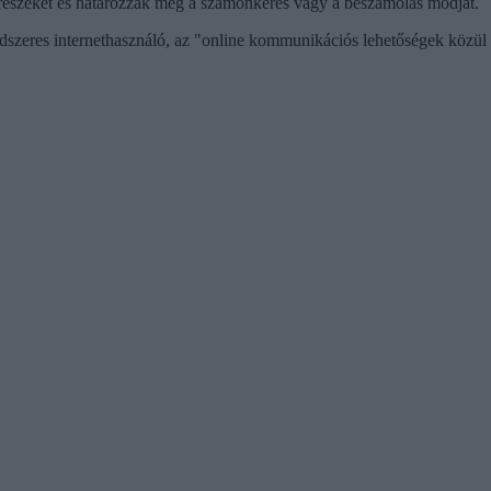
grészeket és határozzák meg a számonkérés vagy a beszámolás módját.
dszeres internethasználó, az "online kommunikációs lehetőségek közül 