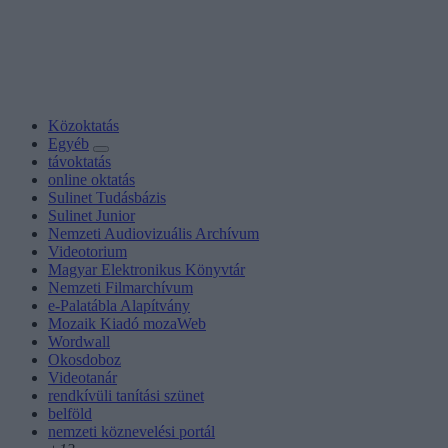
Közoktatás
Egyéb
távoktatás
online oktatás
Sulinet Tudásbázis
Sulinet Junior
Nemzeti Audiovizuális Archívum
Videotorium
Magyar Elektronikus Könyvtár
Nemzeti Filmarchívum
e-Palatábla Alapítvány
Mozaik Kiadó mozaWeb
Wordwall
Okosdoboz
Videotanár
rendkívüli tanítási szünet
belföld
nemzeti köznevelési portál