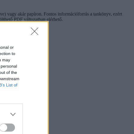
dve) vagy akár papíron. Fontos információforrás a tankönyv, ezért
tölthető PDF változatban elérhető.
sonal or
ection to
ou may
 personal
out of the
 downstream
B’s List of