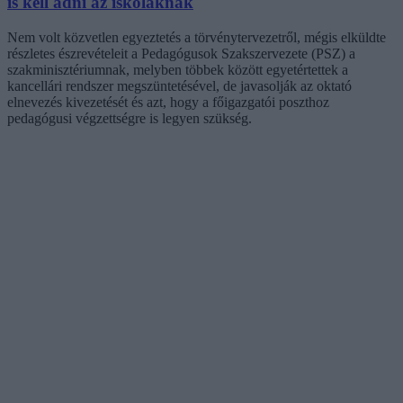
is kell adni az iskoláknak
Nem volt közvetlen egyeztetés a törvénytervezetről, mégis elküldte
részletes észrevételeit a Pedagógusok Szakszervezete (PSZ) a
szakminisztériumnak, melyben többek között egyetértettek a
kancellári rendszer megszüntetésével, de javasolják az oktató
elnevezés kivezetését és azt, hogy a főigazgatói poszthoz
pedagógusi végzettségre is legyen szükség.