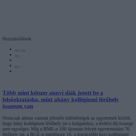
Hozzászólások
Több mint kétszer annyi diák jutott be a
felsőoktatásba, mint ahány kollégiumi férőhely
összesen van
Nemcsak abban vannak jelentős különbségek az egyetemek között,
hogy hány kollégiumi férőhely jut a hallgatókra, a térítési díj összege
sem egységes. Míg a BME-n 100 újonnan felvett egyetemistára 76
férőhely jut, a BGE-n mindössze 16, a legolcsóbb havi kollégiumi