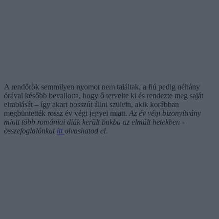
A rendőrök semmilyen nyomot nem találtak, a fiú pedig néhány
órával később bevallotta, hogy ő tervelte ki és rendezte meg saját
elrablását – így akart bosszút állni szülein, akik korábban
megbüntették rossz év végi jegyei miatt.
Az év végi bizonyítvány
miatt több romániai diák került bakba az elmúlt hetekben -
összefoglalónkat
itt
olvashatod el.