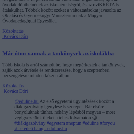
óvodák dönthetnének az iskolaérettségről, és az oviKRÉTA is
átalakulhat. Többek között ezeket a változtatásokat javasolta az
Oktatási és Gyermekügyi Minisztériumnak a Magyar
Óvodapedagógiai Egyesület.
Közoktatás
Kovács Dóri
Már úton vannak a tankönyvek az iskolákba
Több iskola is arról számolt be, hogy megérkeztek a tankönyvek,
zajlik azok átvétele és rendszerezése, hogy a szeptemberi
becsengetésre minden készen álljon.
Közoktatás
Kovács Dóri
@eduline.hu
Az első egyetemi ügyintézések között a
diákigazolvány igénylése is szerepel. Bár elsőre
bonyolultnak tűnhet, néhány lépésből megvan – most
végigvezetünk titeket a teljes folyamaton.😉
#diákigazolvány
#egyetem
#neptun
#eduline
#foryou
♬ eredeti hang - eduline.hu