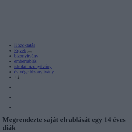
Közoktatás
Egyéb
bizonyítvány
emberrablás
iskolai bizonyítvány
év vége bizonyítvány
+1
Megrendezte saját elrablását egy 14 éves
diák