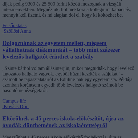
díjak pedig 9300 és 25 500 forint között mozognak a vizsgált
intézményekben. Megnéztük, hol mekkora a kollégiumi kapacitás,
mennyit kell fizetni, és mi alapján dől el, hogy ki költözhet be.
Felsőoktatás
Szöllősi Anna
Dolgoznának az egyetem mellett, mégsem
vállalhatnak diákmunkát – több mint százezer
levelezős hallgatót érinthet a szabály
„Szinte bárhol voltam állásinterjún, mikor megtudták, hogy levelező
tagozatos hallgató vagyok, egyből húzni kezdték a szájukat” –
számolt be tapasztalatairól az Eduline-nak egy egyetemista. Példája
azonban korántsem egyedi: több levelezős hallgató számolt be
hasonló nehézségekről.
Campus life
Kovács Dóri
Eltörölnék a 45 perces iskola-előkészítőt, újra az
óvodák dönthetnének az iskolaérettségről
Megszűnhet a 45 perces iskola-előkészítő foglalkozás, újra az