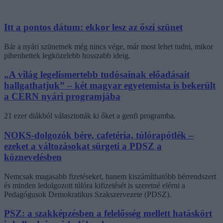
Itt a pontos dátum: ekkor lesz az őszi szünet
Bár a nyári szünetnek még nincs vége, már most lehet tudni, mikor
pihenhettek legközelebb hosszabb ideig.
„A világ legelismertebb tudósainak előadásait
hallgathatjuk” – két magyar egyetemista is bekerült
a CERN nyári programjába
21 ezer diákból választották ki őket a genfi programba.
NOKS-dolgozók bére, cafetéria, túlórapótlék –
ezeket a változásokat sürgeti a PDSZ a
köznevelésben
Nemcsak magasabb fizetéseket, hanem kiszámíthatóbb bérrendszert
és minden ledolgozott túlóra kifizetését is szeretné elérni a
Pedagógusok Demokratikus Szakszervezete (PDSZ).
PSZ: a szakképzésben a felelősség mellett hatáskört