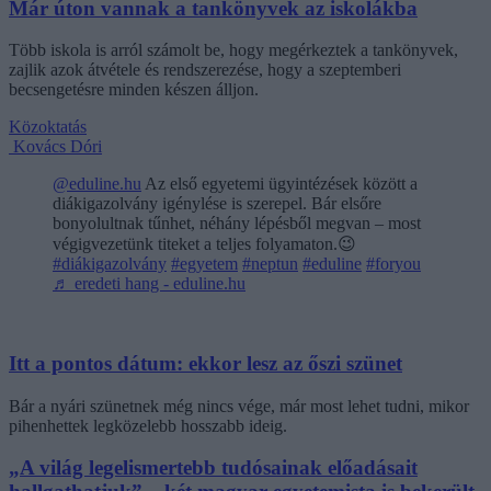
Már úton vannak a tankönyvek az iskolákba
Több iskola is arról számolt be, hogy megérkeztek a tankönyvek,
zajlik azok átvétele és rendszerezése, hogy a szeptemberi
becsengetésre minden készen álljon.
Közoktatás
Kovács Dóri
@eduline.hu
Az első egyetemi ügyintézések között a
diákigazolvány igénylése is szerepel. Bár elsőre
bonyolultnak tűnhet, néhány lépésből megvan – most
végigvezetünk titeket a teljes folyamaton.😉
#diákigazolvány
#egyetem
#neptun
#eduline
#foryou
♬ eredeti hang - eduline.hu
Itt a pontos dátum: ekkor lesz az őszi szünet
Bár a nyári szünetnek még nincs vége, már most lehet tudni, mikor
pihenhettek legközelebb hosszabb ideig.
„A világ legelismertebb tudósainak előadásait