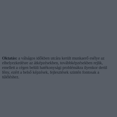
Oktatás:
a válságos időkben utcára került munkaerő esélye az
elhelyezkedésre az átképzésekben, továbbképzésekben rejlik,
emellett a cégen belüli hatékonysági problémákra ilyenkor derül
fény, ezért a belső képzések, fejlesztések szintén fontosak a
túléléshez.