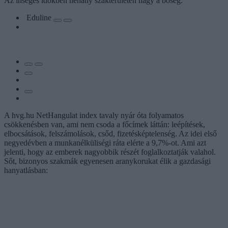
Az ínséges időkben néhány szakterületen nagy a bőség.
Eduline
A hvg.hu NetHangulat index tavaly nyár óta folyamatos
csökkenésben van, ami nem csoda a főcímek láttán: leépítések,
elbocsátások, felszámolások, csőd, fizetésképtelenség. Az idei első
negyedévben a munkanélküliségi ráta elérte a 9,7%-ot. Ami azt
jelenti, hogy az emberek nagyobbik részét foglalkoztatják valahol.
Sőt, bizonyos szakmák egyenesen aranykorukat élik a gazdasági
hanyatlásban: