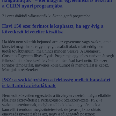
hallgathatjuk” – két magyar egyetemista is bekerült
a CERN nyári programjába
21 ezer diákból választották ki őket a genfi programba.
Havi 150 ezer forintot is kaphatsz, ha egy évig a
következő felvételire készülsz
Ha idén nem sikerült bejutnod arra az egyetemre vagy szakra, amit
kinéztél magadnak, vagy anyagi, családi okok miatt eddig nem
tudtál továbbtanulni, még nincs minden veszve. A Budapesti
Corvinus Egyetem Illyés Gyula Programja egy teljes tanéven át segít
felkészülni a következő felvételire – ráadásul havi nettó 150 ezer
forintos támogatást, ingyenes kollégiumot és mentorálást is kapsz.
Mutatjuk a részleteket.
PSZ: a szakképzésben a felelősség mellett hatáskört
is kell adni az iskoláknak
Nem volt közvetlen egyeztetés a törvénytervezetről, mégis elküldte
részletes észrevételeit a Pedagógusok Szakszervezete (PSZ) a
szakminisztériumnak, melyben többek között egyetértettek a
kancellári rendszer megszüntetésével, de javasolják az oktató
elnevezés kivezetését és azt, hogy a főigazgatói poszthoz