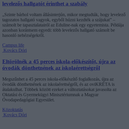
levelezős hallgatót érinthet a szabály
„Szinte bárhol voltam állásinterjún, mikor megtudták, hogy levelező
tagozatos hallgató vagyok, egyből húzni kezdték a szájukat” –
számolt be tapasztalatairól az Eduline-nak egy egyetemista. Példája
azonban korántsem egyedi: több levelezős hallgató számolt be
hasonló nehézségekről.
Campus life
Kovács Dóri
Eltörölnék a 45 perces iskola-előkészítőt, újra az
óvodák dönthetnének az iskolaérettségről
Megszűnhet a 45 perces iskola-előkészítő foglalkozás, újra az
óvodák dönthetnének az iskolaérettségről, és az oviKRÉTA is
átalakulhat. Többek között ezeket a változtatásokat javasolta az
Oktatási és Gyermekügyi Minisztériumnak a Magyar
Óvodapedagógiai Egyesület.
Közoktatás
Kovács Dóri