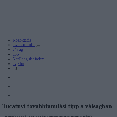
Közoktatás
továbbtanulás
válság
tipp
NetHangulat index
hvg.hu
+1
Tucatnyi továbbtanulási tipp a válságban