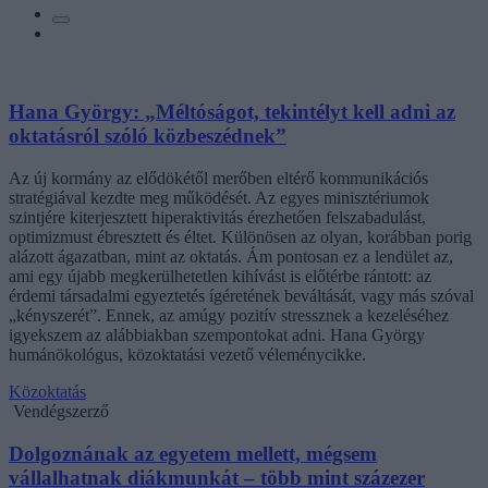
Hana György: „Méltóságot, tekintélyt kell adni az
oktatásról szóló közbeszédnek”
Az új kormány az elődökétől merőben eltérő kommunikációs
stratégiával kezdte meg működését. Az egyes minisztériumok
szintjére kiterjesztett hiperaktivitás érezhetően felszabadulást,
optimizmust ébresztett és éltet. Különösen az olyan, korábban porig
alázott ágazatban, mint az oktatás. Ám pontosan ez a lendület az,
ami egy újabb megkerülhetetlen kihívást is előtérbe rántott: az
érdemi társadalmi egyeztetés ígéretének beváltását, vagy más szóval
„kényszerét”. Ennek, az amúgy pozitív stressznek a kezeléséhez
igyekszem az alábbiakban szempontokat adni. Hana György
humánökológus, közoktatási vezető véleménycikke.
Közoktatás
Vendégszerző
Dolgoznának az egyetem mellett, mégsem
vállalhatnak diákmunkát – több mint százezer