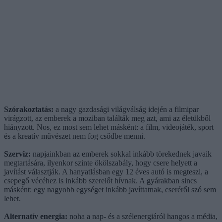
Szórakoztatás:
a nagy gazdasági világválság idején a filmipar
virágzott, az emberek a moziban találták meg azt, ami az életükből
hiányzott. Nos, ez most sem lehet másként: a film, videojáték, sport
és a kreatív művészet nem fog csődbe menni.
Szerviz:
napjainkban az emberek sokkal inkább törekednek javaik
megtartására, ilyenkor szinte ökölszabály, hogy csere helyett a
javítást választják. A hanyatlásban egy 12 éves autó is megteszi, a
csepegő vécéhez is inkább szerelőt hívnak. A gyárakban sincs
másként: egy nagyobb egységet inkább javíttatnak, cseréről szó sem
lehet.
Alternatív energia:
noha a nap- és a szélenergiáról hangos a média,