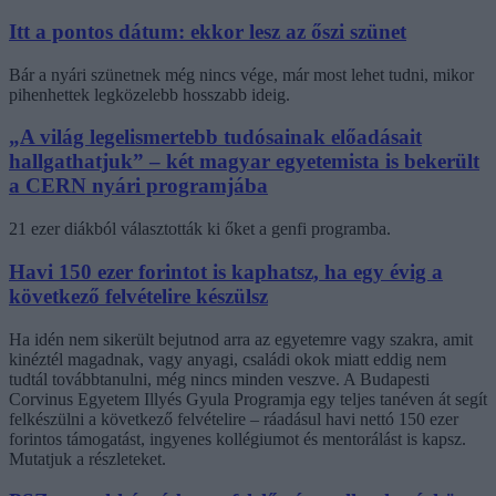
Itt a pontos dátum: ekkor lesz az őszi szünet
Bár a nyári szünetnek még nincs vége, már most lehet tudni, mikor
pihenhettek legközelebb hosszabb ideig.
„A világ legelismertebb tudósainak előadásait
hallgathatjuk” – két magyar egyetemista is bekerült
a CERN nyári programjába
21 ezer diákból választották ki őket a genfi programba.
Havi 150 ezer forintot is kaphatsz, ha egy évig a
következő felvételire készülsz
Ha idén nem sikerült bejutnod arra az egyetemre vagy szakra, amit
kinéztél magadnak, vagy anyagi, családi okok miatt eddig nem
tudtál továbbtanulni, még nincs minden veszve. A Budapesti
Corvinus Egyetem Illyés Gyula Programja egy teljes tanéven át segít
felkészülni a következő felvételire – ráadásul havi nettó 150 ezer
forintos támogatást, ingyenes kollégiumot és mentorálást is kapsz.
Mutatjuk a részleteket.