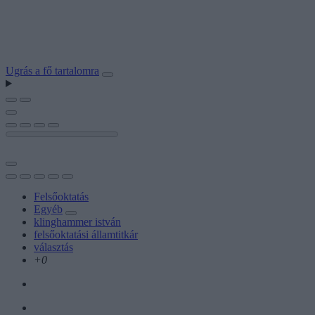
Ugrás a fő tartalomra
Felsőoktatás
Egyéb
klinghammer istván
felsőoktatási államtitkár
választás
+0