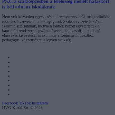
PSZ: a szakképzésben a felelősség mellett hatáskört
is kell adni az iskoláknak
Nem volt közvetlen egyeztetés a törvénytervezetről, mégis elküldte
részletes észrevételeit a Pedagógusok Szakszervezete (PSZ) a
szakminisztériumnak, melyben többek között egyetértettek a
kancellári rendszer megszüntetésével, de javasolják az oktató
elnevezés kivezetését és azt, hogy a főigazgatói poszthoz
pedagógusi végzettségre is legyen szükség.
Facebook
TikTok
Instagram
HVG Kiadó Zrt. © 2026