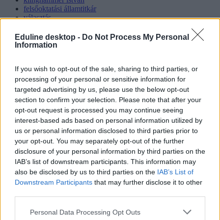
felsőoktatási államtitkár
választás
Hozzászólások
Eduline desktop -
Do Not Process My Personal
Information
If you wish to opt-out of the sale, sharing to third parties, or
processing of your personal or sensitive information for
targeted advertising by us, please use the below opt-out
section to confirm your selection. Please note that after your
opt-out request is processed you may continue seeing
interest-based ads based on personal information utilized by
Hana György: „Méltóságot, tekintélyt kell adni az
us or personal information disclosed to third parties prior to
oktatásról szóló közbeszédnek”
your opt-out. You may separately opt-out of the further
Az új kormány az elődökétől merőben eltérő kommunikációs
disclosure of your personal information by third parties on the
stratégiával kezdte meg működését. Az egyes minisztériumok
IAB’s list of downstream participants. This information may
szintjére kiterjesztett hiperaktivitás érezhetően felszabadulást,
also be disclosed by us to third parties on the
IAB’s List of
optimizmust ébresztett és éltet. Különösen az olyan, korábban porig
Downstream Participants
that may further disclose it to other
alázott ágazatban, mint az oktatás. Ám pontosan ez a lendület az,
third parties.
ami egy újabb megkerülhetetlen kihívást is előtérbe rántott: az
érdemi társadalmi egyeztetés ígéretének beváltását, vagy más szóval
Personal Data Processing Opt Outs
„kényszerét”. Ennek, az amúgy pozitív stressznek a kezeléséhez