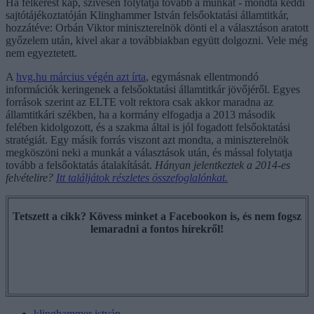
Ha felkérést kap, szívesen folytatja tovább a munkát - mondta keddi
sajtótájékoztatóján Klinghammer István felsőoktatási államtitkár,
hozzátéve: Orbán Viktor miniszterelnök dönti el a választáson aratott
győzelem után, kivel akar a továbbiakban együtt dolgozni. Vele még
nem egyeztetett.
A
hvg.hu március végén azt írta
, egymásnak ellentmondó
információk keringenek a felsőoktatási államtitkár jövőjéről. Egyes
források szerint az ELTE volt rektora csak akkor maradna az
államtitkári székben, ha a kormány elfogadja a 2013 második
felében kidolgozott, és a szakma által is jól fogadott felsőoktatási
stratégiát. Egy másik forrás viszont azt mondta, a miniszterelnök
megköszöni neki a munkát a választások után, és mással folytatja
tovább a felsőoktatás átalakítását.
Hányan jelentkeztek a 2014-es
felvételire?
Itt találjátok részletes összefoglalónkat.
Tetszett a cikk? Kövess minket a Facebookon is, és nem fogsz
lemaradni a fontos hírekről!
klinghammer istván