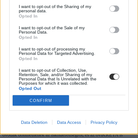
igyekszem az alábbiakban szempontokat adni. Hana György
I want to opt-out of the Sharing of my
humánökológus, közoktatási vezető véleménycikke.
personal data.
Opted In
Közoktatás
Vendégszerző
I want to opt-out of the Sale of my
Personal Data.
Dolgoznának az egyetem mellett, mégsem
Opted In
vállalhatnak diákmunkát – több mint százezer
levelezős hallgatót érinthet a szabály
I want to opt-out of processing my
Personal Data for Targeted Advertising.
Opted In
„Szinte bárhol voltam állásinterjún, mikor megtudták, hogy levelező
tagozatos hallgató vagyok, egyből húzni kezdték a szájukat” –
I want to opt-out of Collection, Use,
számolt be tapasztalatairól az Eduline-nak egy egyetemista. Példája
Retention, Sale, and/or Sharing of my
azonban korántsem egyedi: több levelezős hallgató számolt be
Personal Data that Is Unrelated with the
hasonló nehézségekről.
Purposes for which it was collected.
Opted Out
Campus life
Kovács Dóri
CONFIRM
Eltörölnék a 45 perces iskola-előkészítőt, újra az
óvodák dönthetnének az iskolaérettségről
Data Deletion
Data Access
Privacy Policy
Megszűnhet a 45 perces iskola-előkészítő foglalkozás, újra az
óvodák dönthetnének az iskolaérettségről, és az oviKRÉTA is