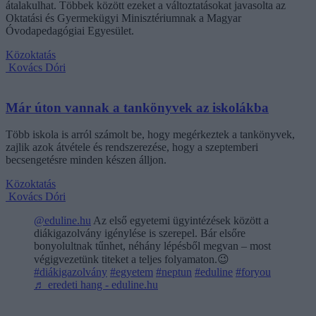
átalakulhat. Többek között ezeket a változtatásokat javasolta az
Oktatási és Gyermekügyi Minisztériumnak a Magyar
Óvodapedagógiai Egyesület.
Közoktatás
Kovács Dóri
Már úton vannak a tankönyvek az iskolákba
Több iskola is arról számolt be, hogy megérkeztek a tankönyvek,
zajlik azok átvétele és rendszerezése, hogy a szeptemberi
becsengetésre minden készen álljon.
Közoktatás
Kovács Dóri
@eduline.hu
Az első egyetemi ügyintézések között a
diákigazolvány igénylése is szerepel. Bár elsőre
bonyolultnak tűnhet, néhány lépésből megvan – most
végigvezetünk titeket a teljes folyamaton.😉
#diákigazolvány
#egyetem
#neptun
#eduline
#foryou
♬ eredeti hang - eduline.hu