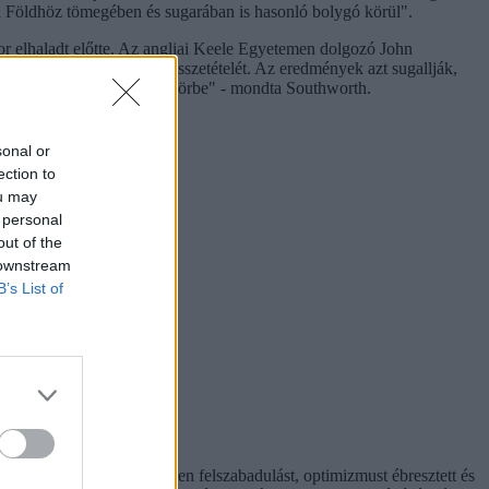
 a Földhöz tömegében és sugarában is hasonló bolygó körül".
or elhaladt előtte. Az angliai Keele Egyetemen dolgozó John
izsgálják az atmoszféra összetételét. Az eredmények azt sugallják,
 amelyet forró vízgőz ölel körbe" - mondta Southworth.
érséklete 370 Celsius-fok.
sonal or
ection to
ou may
 personal
out of the
 downstream
B’s List of
t hiperaktivitás érezhetően felszabadulást, optimizmust ébresztett és