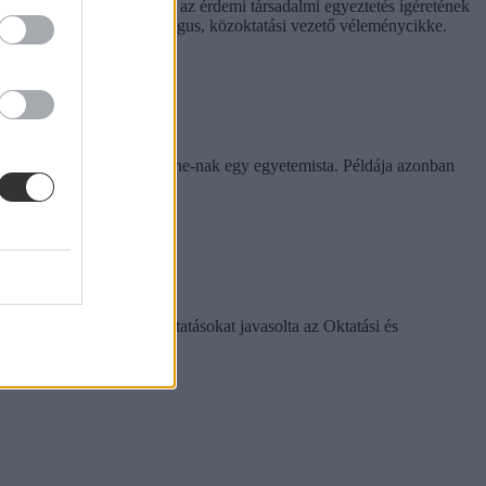
hívást is előtérbe rántott: az érdemi társadalmi egyeztetés ígéretének
. Hana György humánökológus, közoktatási vezető véleménycikke.
rinthet a szabály
e tapasztalatairól az Eduline-nak egy egyetemista. Példája azonban
k között ezeket a változtatásokat javasolta az Oktatási és