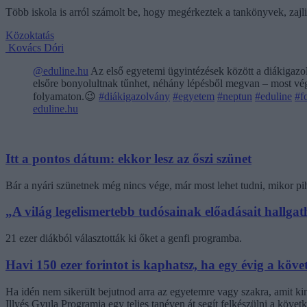
Több iskola is arról számolt be, hogy megérkeztek a tankönyvek, zajl
Közoktatás
Kovács Dóri
@eduline.hu
Az első egyetemi ügyintézések között a diákigazol
elsőre bonyolultnak tűnhet, néhány lépésből megvan – most végi
folyamaton.😉
#diákigazolvány
#egyetem
#neptun
#eduline
#f
eduline.hu
Itt a pontos dátum: ekkor lesz az őszi szünet
Bár a nyári szünetnek még nincs vége, már most lehet tudni, mikor pi
„A világ legelismertebb tudósainak előadásait hallg
21 ezer diákból választották ki őket a genfi programba.
Havi 150 ezer forintot is kaphatsz, ha egy évig a követ
Ha idén nem sikerült bejutnod arra az egyetemre vagy szakra, amit k
Illyés Gyula Programja egy teljes tanéven át segít felkészülni a követk