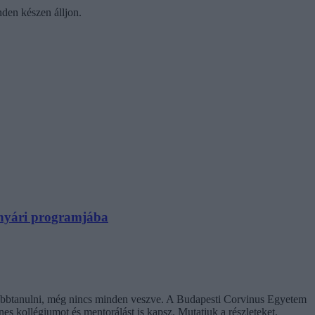
nden készen álljon.
N nyári programjába
ovábbtanulni, még nincs minden veszve. A Budapesti Corvinus Egyetem
enes kollégiumot és mentorálást is kapsz. Mutatjuk a részleteket.