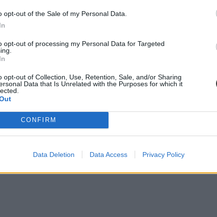
ktatás. Ám pontosan ez a lendület az, ami egy újabb megkerülhetetlen ki
stressznek a kezeléséhez igyekszem az alábbiakban szempontokat adni
o opt-out of the Sale of my Personal Data.
In
to opt-out of processing my Personal Data for Targeted
ing.
diákmunkát – több mint százezer levelezős hallgatót é
In
agozatos hallgató vagyok, egyből húzni kezdték a szájukat” – számolt b
o opt-out of Collection, Use, Retention, Sale, and/or Sharing
gekről.
ersonal Data that Is Unrelated with the Purposes for which it
lected.
Out
CONFIRM
dák dönthetnének az iskolaérettségről
dönthetnének az iskolaérettségről, és az oviKRÉTA is átalakulhat. Többe
.
Data Deletion
Data Access
Privacy Policy