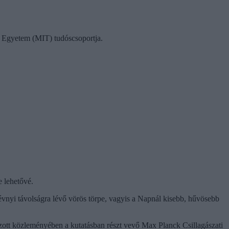
i Egyetem (MIT) tudóscsoportja.
e lehetővé.
évnyi távolságra lévő vörös törpe, vagyis a Napnál kisebb, hűvösebb
azott közleményében a kutatásban részt vevő Max Planck Csillagászati