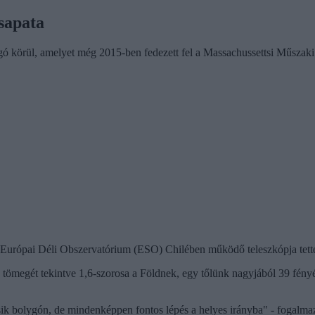
csapata
ygó körül, amelyet még 2015-ben fedezett fel a Massachussettsi Műszak
az Európai Déli Obszervatórium (ESO) Chilében működő teleszkópja tett
 tömegét tekintve 1,6-szorosa a Földnek, egy tőlünk nagyjából 39 fény
másik bolygón, de mindenképpen fontos lépés a helyes irányba" - fogalm