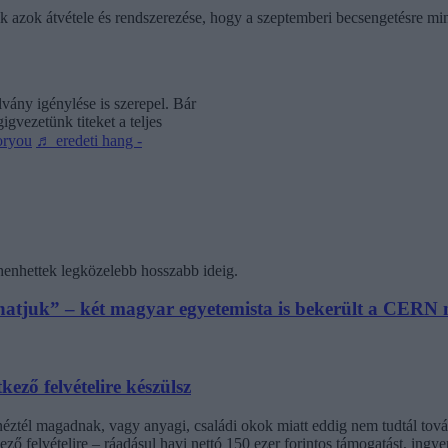
ik azok átvétele és rendszerezése, hogy a szeptemberi becsengetésre mi
vány igénylése is szerepel. Bár
gvezetünk titeket a teljes
oryou
♬ eredeti hang -
henhettek legközelebb hosszabb ideig.
athatjuk” – két magyar egyetemista is bekerült a CER
kező felvételire készülsz
inéztél magadnak, vagy anyagi, családi okok miatt eddig nem tudtál t
ező felvételire – ráadásul havi nettó 150 ezer forintos támogatást, ingy