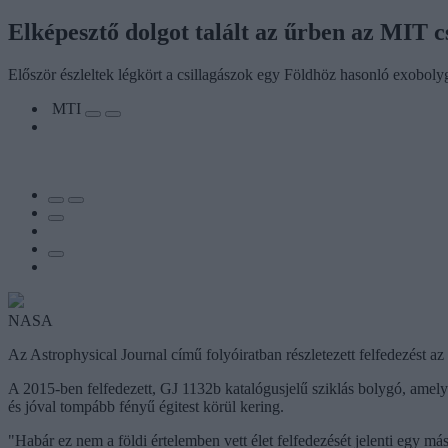
Elképesztő dolgot talált az űrben az MIT 
Először észleltek légkört a csillagászok egy Földhöz hasonló exobol
MTI
NASA
Az Astrophysical Journal című folyóiratban részletezett felfedezést 
A 2015-ben felfedezett, GJ 1132b katalógusjelű sziklás bolygó, amely
és jóval tompább fényű égitest körül kering.
"Habár ez nem a földi értelemben vett élet felfedezését jelenti egy 