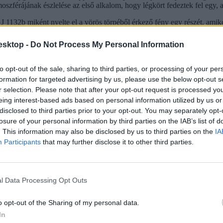
oszférájának észlelése az első alkalom, hogy légkört fedeztek fel egy,
J 1132b miként nyelte el a vörös törpéből érkező fény egy részét, amik
on nyelik el a fényt, ami lehetővé teszi a kutatók számára, hogy megv
kettő keveréke alkotja. "Az egyik lehetőség, hogy ez egy "vízi világ",
esktop -
Do Not Process My Personal Information
ezik, a GJ 1132b nagy valószínűséggel lakhatatlan, mivel felszíni hőm
to opt-out of the sale, sharing to third parties, or processing of your per
formation for targeted advertising by us, please use the below opt-out s
r selection. Please note that after your opt-out request is processed y
eing interest-based ads based on personal information utilized by us or
disclosed to third parties prior to your opt-out. You may separately opt-
losure of your personal information by third parties on the IAB’s list of
. This information may also be disclosed by us to third parties on the
IA
Participants
that may further disclose it to other third parties.
l Data Processing Opt Outs
tatásról szóló közbeszédnek”
o opt-out of the Sharing of my personal data.
In
l kezdte meg működését. Az egyes minisztériumok szintjére kiterjesztet