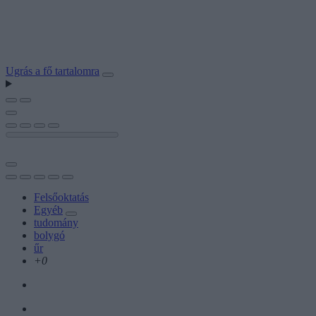
Ugrás a fő tartalomra
Felsőoktatás
Egyéb
tudomány
bolygó
űr
+0