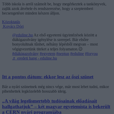
Több iskola is arról számolt be, hogy megérkeztek a tankönyvek,
zajlik azok átvétele és rendszerezése, hogy a szeptemberi
becsengetésre minden készen álljon.
Közoktatás
Kovács Dóri
@eduline.hu
Az első egyetemi ügyintézések között a
diákigazolvány igénylése is szerepel. Bár elsőre
bonyolultnak tűnhet, néhány lépésből megvan – most
végigvezetünk titeket a teljes folyamaton.😉
#diákigazolvány
#egyetem
#neptun
#eduline
#foryou
♬ eredeti hang - eduline.hu
Itt a pontos dátum: ekkor lesz az őszi szünet
Bár a nyári szünetnek még nincs vége, már most lehet tudni, mikor
pihenhettek legközelebb hosszabb ideig.
„A világ legelismertebb tudósainak előadásait
hallgathatjuk” – két magyar egyetemista is bekerült
a CERN nyári programjába