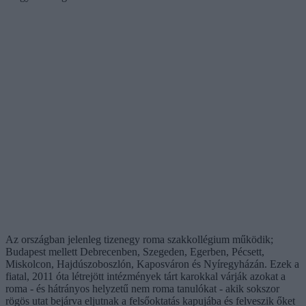
Az országban jelenleg tizenegy roma szakkollégium működik;
Budapest mellett Debrecenben, Szegeden, Egerben, Pécsett,
Miskolcon, Hajdúszoboszlón, Kaposváron és Nyíregyházán. Ezek a
fiatal, 2011 óta létrejött intézmények tárt karokkal várják azokat a
roma - és hátrányos helyzetű nem roma tanulókat - akik sokszor
rögös utat bejárva eljutnak a felsőoktatás kapujába és felveszik őket