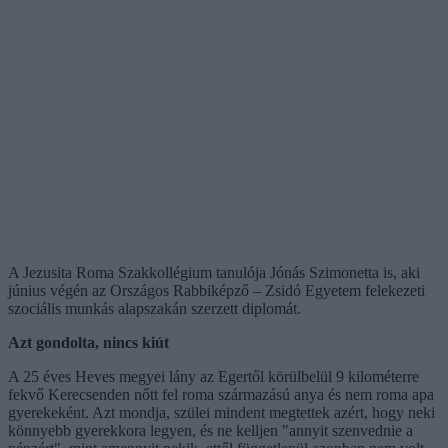
A Jezusita Roma Szakkollégium tanulója Jónás Szimonetta is, aki
június végén az Országos Rabbiképző – Zsidó Egyetem felekezeti
szociális munkás alapszakán szerzett diplomát.
Azt gondolta, nincs kiút
A 25 éves Heves megyei lány az Egertől körülbelül 9 kilométerre
fekvő Kerecsenden nőtt fel roma származású anya és nem roma apa
gyerekeként. Azt mondja, szülei mindent megtettek azért, hogy neki
könnyebb gyerekkora legyen, és ne kelljen "annyit szenvednie a