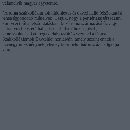
valamelyik magyar egyetemre.
"A roma szakkollégiumok különleges és egyedülálló felsőoktatási
tehetséggondozó műhelyek. Céljuk, hogy a perifériális társadalmi
környezetből a felsőoktatásba érkező roma származású és/vagy
hátrányos helyzetű hallgatókat diplomához segítsék,
lemorzsolódásukat megakadályozzák" - szerepel a Roma
Szakkollégiumok Egyesület honlapján, amely szerint ennek a
tizenegy intézménynek jelenleg körülbelül háromszáz hallgatója
van.