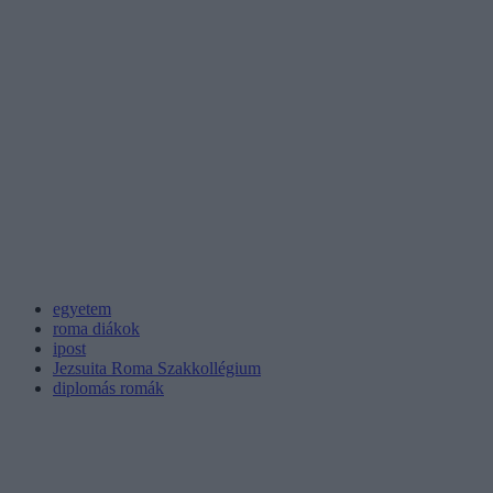
egyetem
roma diákok
ipost
Jezsuita Roma Szakkollégium
diplomás romák