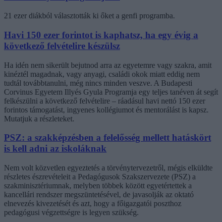
21 ezer diákból választották ki őket a genfi programba.
Havi 150 ezer forintot is kaphatsz, ha egy évig a
következő felvételire készülsz
Ha idén nem sikerült bejutnod arra az egyetemre vagy szakra, amit
kinéztél magadnak, vagy anyagi, családi okok miatt eddig nem
tudtál továbbtanulni, még nincs minden veszve. A Budapesti
Corvinus Egyetem Illyés Gyula Programja egy teljes tanéven át segít
felkészülni a következő felvételire – ráadásul havi nettó 150 ezer
forintos támogatást, ingyenes kollégiumot és mentorálást is kapsz.
Mutatjuk a részleteket.
PSZ: a szakképzésben a felelősség mellett hatáskört
is kell adni az iskoláknak
Nem volt közvetlen egyeztetés a törvénytervezetről, mégis elküldte
részletes észrevételeit a Pedagógusok Szakszervezete (PSZ) a
szakminisztériumnak, melyben többek között egyetértettek a
kancellári rendszer megszüntetésével, de javasolják az oktató
elnevezés kivezetését és azt, hogy a főigazgatói poszthoz
pedagógusi végzettségre is legyen szükség.