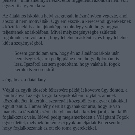
pénzért", mint amennyit nekik, ettől függetlenül azonban nem volt
egyszerű a gyerekkora.
Az általános iskolát a helyi szegregált intézményben végezte, ahol
abszolút nem motiválták. Úgy emlékszik, a kerecsendi gyerekeknek
- köztük neki is - tulajdonképpen mindegy volt, hogy hogyan
teljesítenek az iskolában. Mivel mélyszegénységbe születtek,
fogalmuk sem volt arról, hogy lehetne másként is, és hogy lehetne
kiút a szegénységből.
Sosem gondoltam arra, hogy én az általános iskola után
leérettségizek, arra pedig pláne nem, hogy diplomám is
lesz. Igazából azt sem gondoltam, hogy valaha ki fogok
kerülni Kerecsendről
- fogalmaz a fiatal lány.
Végül az egyik idősebb féltestvére példáját követve úgy döntött, a
tanulmányait az egyik egri középiskolában folytatja, aminek
köszönhetően kikerült a szegregált közegből és magyar diákokkal
együtt tanult. Hamar fény derült ugyanakkor arra, hogy le van
maradva a társaitól, ezért a helyi tanodába kezdett járni, ahol külön
foglalkoztak vele. Idővel pedig megismerkedett a Világítani Fogok
egyesülettel, melynek önkéntesei gyakran eljártak Kerecsendre,
hogy foglalkozzanak az ott élő roma gyerekekkel.