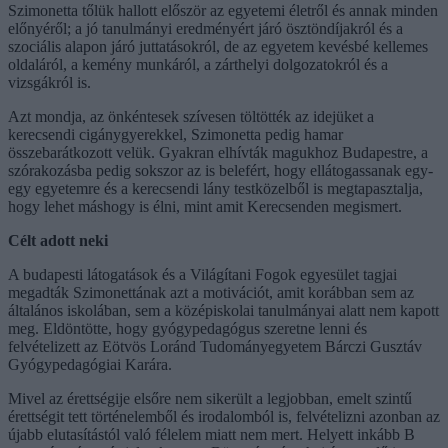
Szimonetta tőlük hallott először az egyetemi életről és annak minden
előnyéről; a jó tanulmányi eredményért járó ösztöndíjakról és a
szociális alapon járó juttatásokról, de az egyetem kevésbé kellemes
oldaláról, a kemény munkáról, a zárthelyi dolgozatokról és a
vizsgákról is.
Azt mondja, az önkéntesek szívesen töltötték az idejüket a
kerecsendi cigánygyerekkel, Szimonetta pedig hamar
összebarátkozott velük. Gyakran elhívták magukhoz Budapestre, a
szórakozásba pedig sokszor az is belefért, hogy ellátogassanak egy-
egy egyetemre és a kerecsendi lány testközelből is megtapasztalja,
hogy lehet máshogy is élni, mint amit Kerecsenden megismert.
Célt adott neki
A budapesti látogatások és a Világítani Fogok egyesület tagjai
megadták Szimonettának azt a motivációt, amit korábban sem az
általános iskolában, sem a középiskolai tanulmányai alatt nem kapott
meg. Eldöntötte, hogy gyógypedagógus szeretne lenni és
felvételizett az Eötvös Loránd Tudományegyetem Bárczi Gusztáv
Gyógypedagógiai Karára.
Mivel az érettségije elsőre nem sikerült a legjobban, emelt szintű
érettségit tett történelemből és irodalomból is, felvételizni azonban az
újabb elutasítástól való félelem miatt nem mert. Helyett inkább B