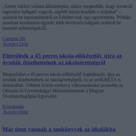
„Szinte bárhol voltam állásinterjún, mikor megtudták, hogy levelező
tagozatos hallgató vagyok, egyből húzni kezdték a szájukat” –
számolt be tapasztalatairól az Eduline-nak egy egyetemista. Példája
azonban korántsem egyedi: több levelezős hallgató számolt be
hasonló nehézségekről.
Campus life
Kovács Dóri
Eltörölnék a 45 perces iskola-előkészítőt, újra az
óvodák dönthetnének az iskolaérettségről
Megszűnhet a 45 perces iskola-előkészítő foglalkozás, újra az
óvodák dönthetnének az iskolaérettségről, és az oviKRÉTA is
átalakulhat. Többek között ezeket a változtatásokat javasolta az
Oktatási és Gyermekügyi Minisztériumnak a Magyar
Óvodapedagógiai Egyesület.
Közoktatás
Kovács Dóri
Már úton vannak a tankönyvek az iskolákba