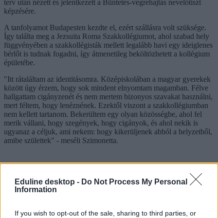
terv után nézett és jelentkezett a Büntetés-végrehajtás nevelőtiszt
képzésére.
A tanfolyamot Budapesten kezdte el, ezért szállásra volt szüksége.
Így találta meg a Jezsuita Roma Szakkollégiumot, ahol szabad hely
függvényében a szakkollégisták mellett legalább havi egy ideiglenes
bérlőt is tudnak fogadni, így átmenetileg beköltözhetett a kollégium
épületébe.
"Itt rátaláltam az identitásomra. Középiskolában a magyar gyerekek
között úgy érzem, hogy sok mindent elnyomtam magamban. Félve
hallgattam cigányzenét és nem mertem bizonyos szavakat használni,
mert féltem, hogy lenéznének. Ezektől viszont a szakkollégiumban
nem kellett tartanom. Bekerültem egy olyan közösségbe, ahol fel
merik vállani, hogy szegények, hogy cigányok, és ahol nekik is
ugyanaz a céljuk, ami nekem: hogy kikerüljenek abból a helyzetből,
amibe születtek" - meséli Szimonetta.
Eduline desktop -
Do Not Process My Personal
Jónás Szimonetta
Information
Itt ismerkedett össze Krisztiánnal és Adriennel, olyan szintén
mélyszegénységből érkező roma fiatalokkal, akik az Országos
If you wish to opt-out of the sale, sharing to third parties, or
Rabbiképző - Zsidó Egyetemre jártak, és ösztönözték arra, hogy a