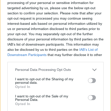
processing of your personal or sensitive information for
következő felvételi időszakban jelentkezzen oda szociális munkás
targeted advertising by us, please use the below opt-out
szakra. A kemény munka pedig végre beérni látszott; Szimonettát
felvették az "Orzséra," amiről akkor egyelőre a barátaitól csak
section to confirm your selection. Please note that after your
annyit tudott, hogy jó tanárok, jó szakemberek tanítanak az általa
opt-out request is processed you may continue seeing
választott képzésen, és hogy kedvezőek a szociális
interest-based ads based on personal information utilized by
ösztöndíjlehetőségek.
us or personal information disclosed to third parties prior to
your opt-out. You may separately opt-out of the further
"Nehezen indult a beilleszkedés, legfőképp azért, mert 18-19 év
disclosure of your personal information by third parties on the
után hirtelen egy vidéki kistelepülésről felkerültem Budapestre egy
teljesen más közösségbe, ahol más az életvitel.
IAB’s list of downstream participants. This information may
also be disclosed by us to third parties on the
IAB’s List of
Az első félévben nagyon kuka voltam az egyetemhez,
Downstream Participants
that may further disclose it to other
tulajdonképpen nem is tudtam, hogy mi az a szociális
third parties.
munkás
- mondja a fiatal lány.
Personal Data Processing Opt Outs
A nagyváros "furcsaságai" mellett Szimonettát az egyetemen is
I want to opt-out of the Sharing of my
számos egyéb furcsaság érte, például a zsidó felekezetű tanárok és
personal data.
Opted In
oktatók öltözködése, hogy shalommal köszönnek, ráadásul azt kérik
a diákoktól, hogy tegezzék őket. Azt mondja; ezt nehéz volt
megszoknia, és sokáig csókolommal köszönt az oktatóknak, holott
I want to opt-out of the Sale of my
Personal Data.
éppen ez számított illetlenségnek.
Opted In
Bár nem zsidó felekezetű, a zsidósághoz kapcsolódó órákon és