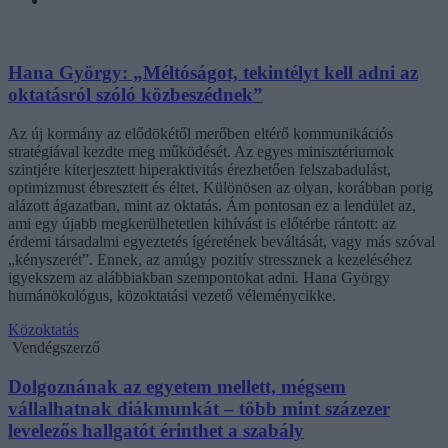
Hana György: „Méltóságot, tekintélyt kell adni az
oktatásról szóló közbeszédnek”
Az új kormány az elődökétől merőben eltérő kommunikációs
stratégiával kezdte meg működését. Az egyes minisztériumok
szintjére kiterjesztett hiperaktivitás érezhetően felszabadulást,
optimizmust ébresztett és éltet. Különösen az olyan, korábban porig
alázott ágazatban, mint az oktatás. Ám pontosan ez a lendület az,
ami egy újabb megkerülhetetlen kihívást is előtérbe rántott: az
érdemi társadalmi egyeztetés ígéretének beváltását, vagy más szóval
„kényszerét”. Ennek, az amúgy pozitív stressznek a kezeléséhez
igyekszem az alábbiakban szempontokat adni. Hana György
humánökológus, közoktatási vezető véleménycikke.
Közoktatás
Vendégszerző
Dolgoznának az egyetem mellett, mégsem
vállalhatnak diákmunkát – több mint százezer
levelezős hallgatót érinthet a szabály