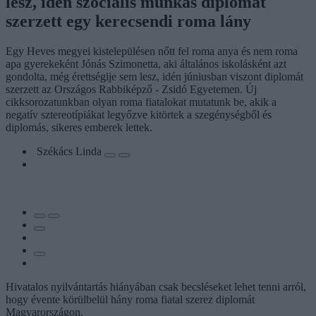
lesz, idén szociális munkás diplomát
szerzett egy kerecsendi roma lány
Egy Heves megyei kistelepülésen nőtt fel roma anya és nem roma
apa gyerekeként Jónás Szimonetta, aki általános iskolásként azt
gondolta, még érettségije sem lesz, idén júniusban viszont diplomát
szerzett az Országos Rabbiképző - Zsidó Egyetemen. Új
cikksorozatunkban olyan roma fiatalokat mutatunk be, akik a
negatív sztereotípiákat legyőzve kitörtek a szegénységből és
diplomás, sikeres emberek lettek.
Székács Linda
Hivatalos nyilvántartás hiányában csak becsléseket lehet tenni arról,
hogy évente körülbelül hány roma fiatal szerez diplomát
Magyarországon.