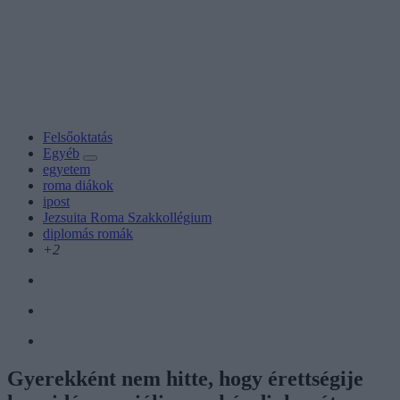
Felsőoktatás
Egyéb
egyetem
roma diákok
ipost
Jezsuita Roma Szakkollégium
diplomás romák
+2
Gyerekként nem hitte, hogy érettségije