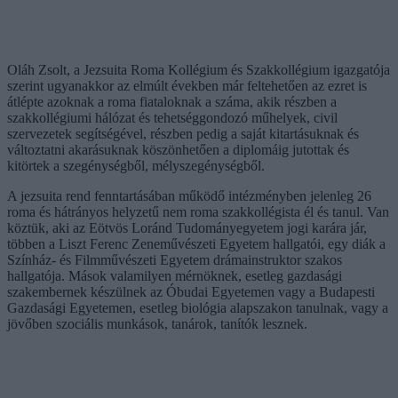
Oláh Zsolt, a Jezsuita Roma Kollégium és Szakkollégium igazgatója
szerint ugyanakkor az elmúlt években már feltehetően az ezret is
átlépte azoknak a roma fiataloknak a száma, akik részben a
szakkollégiumi hálózat és tehetséggondozó műhelyek, civil
szervezetek segítségével, részben pedig a saját kitartásuknak és
változtatni akarásuknak köszönhetően a diplomáig jutottak és
kitörtek a szegénységből, mélyszegénységből.
A jezsuita rend fenntartásában működő intézményben jelenleg 26
roma és hátrányos helyzetű nem roma szakkollégista él és tanul. Van
köztük, aki az Eötvös Loránd Tudományegyetem jogi karára jár,
többen a Liszt Ferenc Zeneművészeti Egyetem hallgatói, egy diák a
Színház- és Filmművészeti Egyetem drámainstruktor szakos
hallgatója. Mások valamilyen mérnöknek, esetleg gazdasági
szakembernek készülnek az Óbudai Egyetemen vagy a Budapesti
Gazdasági Egyetemen, esetleg biológia alapszakon tanulnak, vagy a
jövőben szociális munkások, tanárok, tanítók lesznek.