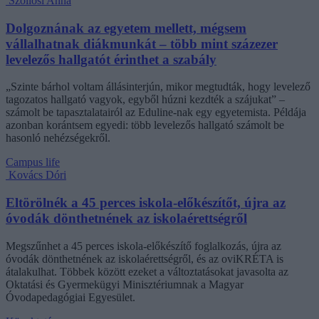
Szöllősi Anna
Dolgoznának az egyetem mellett, mégsem
vállalhatnak diákmunkát – több mint százezer
levelezős hallgatót érinthet a szabály
„Szinte bárhol voltam állásinterjún, mikor megtudták, hogy levelező
tagozatos hallgató vagyok, egyből húzni kezdték a szájukat” –
számolt be tapasztalatairól az Eduline-nak egy egyetemista. Példája
azonban korántsem egyedi: több levelezős hallgató számolt be
hasonló nehézségekről.
Campus life
Kovács Dóri
Eltörölnék a 45 perces iskola-előkészítőt, újra az
óvodák dönthetnének az iskolaérettségről
Megszűnhet a 45 perces iskola-előkészítő foglalkozás, újra az
óvodák dönthetnének az iskolaérettségről, és az oviKRÉTA is
átalakulhat. Többek között ezeket a változtatásokat javasolta az
Oktatási és Gyermekügyi Minisztériumnak a Magyar
Óvodapedagógiai Egyesület.