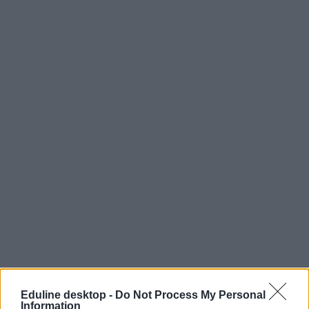
Fudan Egyetem
Eduline desktop -
Do Not Process My Personal
kínai egyetem
Information