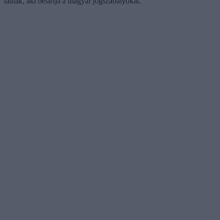
látnak, aki betartja a magyar jogszabályokat.