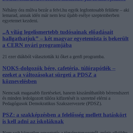
Néhány óra múlva bezár a felvi.hu egyik legfontosabb felülete – aki
lemarad, annak idén már nem lesz újabb esélye szeptemberben
egyetemet kezdeni.
„A világ legelismertebb tudósainak előadásait
hallgathatjuk” – két magyar egyetemista is bekerült
a CERN nyári programjába
21 ezer diákból választották ki őket a genfi programba.
NOKS-dolgozók bére, cafetéria, túlórapótlék –
ezeket a változásokat sürgeti a PDSZ a
köznevelésben
Nemcsak magasabb fizetéseket, hanem kiszámíthatóbb bérrendszert
és minden ledolgozott túlóra kifizetését is szeretné elérni a
Pedagógusok Demokratikus Szakszervezete (PDSZ).
PSZ: a szakképzésben a felelősség mellett hatáskört
is kell adni az iskoláknak
Nem volt közvetlen egyeztetés a törvénytervezetről, mégis elküldte