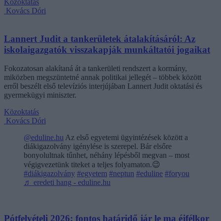
Közoktatás
Kovács Dóri
Lannert Judit a tankerületek átalakításáról: Az
iskolaigazgatók visszakapják munkáltatói jogaikat
Fokozatosan alakítaná át a tankerületi rendszert a kormány,
miközben megszüntetné annak politikai jellegét – többek között
erről beszélt első televíziós interjújában Lannert Judit oktatási és
gyermekügyi miniszter.
Közoktatás
Kovács Dóri
@eduline.hu
Az első egyetemi ügyintézések között a
diákigazolvány igénylése is szerepel. Bár elsőre
bonyolultnak tűnhet, néhány lépésből megvan – most
végigvezetünk titeket a teljes folyamaton.😉
#diákigazolvány
#egyetem
#neptun
#eduline
#foryou
♬ eredeti hang - eduline.hu
Pótfelvételi 2026: fontos határidő jár le ma éjfélkor