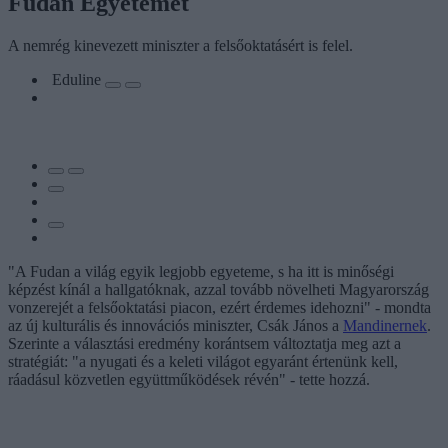
Fudan Egyetemet
A nemrég kinevezett miniszter a felsőoktatásért is felel.
Eduline
"A Fudan a világ egyik legjobb egyeteme, s ha itt is minőségi
képzést kínál a hallgatóknak, azzal tovább növelheti Magyarország
vonzerejét a felsőoktatási piacon, ezért érdemes idehozni" - mondta
az új kulturális és innovációs miniszter, Csák János a
Mandinernek
.
Szerinte a választási eredmény korántsem változtatja meg azt a
stratégiát: "a nyugati és a keleti világot egyaránt értenünk kell,
ráadásul közvetlen együttműködések révén" - tette hozzá.