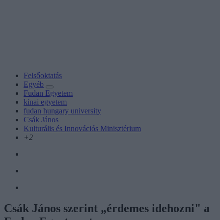
Felsőoktatás
Egyéb
Fudan Egyetem
kínai egyetem
fudan hungary university
Csák János
Kulturális és Innovációs Minisztérium
+2
Csák János szerint „érdemes idehozni" a