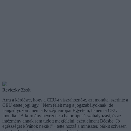
Reviczky Zsolt
Arra a kérdésre, hogy a CEU-t visszahozná-e, azt mondta, szerinte a
CEU esete jogi ügy. "Nem felelt meg a jogszabályoknak, de
hangsúlyozom: nem a Közép-európai Egyetem, hanem a CEU" -
mondta. "A kormány bevezette a bajor típusú szabályozást, és az
intézmény annak sem tudott megfelelni, ezért elment Bécsbe. Jó
egészséget kívánok nekik!" - tette hozzá a miniszter, bárkit szívesen