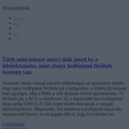
Hozzászólások
Több mint kétszer annyi diák jutott be a
felsőoktatásba, mint ahány kollégiumi férőhely
összesen van
Nemcsak abban vannak jelentős különbségek az egyetemek között,
hogy hány kollégiumi férőhely jut a hallgatókra, a térítési díj összege
sem egységes. Míg a BME-n 100 újonnan felvett egyetemistára 76
férőhely jut, a BGE-n mindössze 16, a legolcsóbb havi kollégiumi
díjak pedig 9300 és 25 500 forint között mozognak a vizsgált
intézményekben. Megnéztük, hol mekkora a kollégiumi kapacitás,
mennyit kell fizetni, és mi alapján dől el, hogy ki költözhet be.
Felsőoktatás