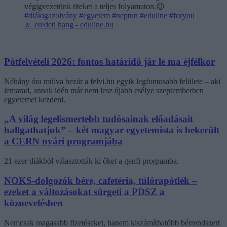
végigvezetünk titeket a teljes folyamaton.😉
#diákigazolvány
#egyetem
#neptun
#eduline
#foryou
♬ eredeti hang - eduline.hu
Pótfelvételi 2026: fontos határidő jár le ma éjfélkor
Néhány óra múlva bezár a felvi.hu egyik legfontosabb felülete – aki
lemarad, annak idén már nem lesz újabb esélye szeptemberben
egyetemet kezdeni.
„A világ legelismertebb tudósainak előadásait
hallgathatjuk” – két magyar egyetemista is bekerült
a CERN nyári programjába
21 ezer diákból választották ki őket a genfi programba.
NOKS-dolgozók bére, cafetéria, túlórapótlék –
ezeket a változásokat sürgeti a PDSZ a
köznevelésben
Nemcsak magasabb fizetéseket, hanem kiszámíthatóbb bérrendszert