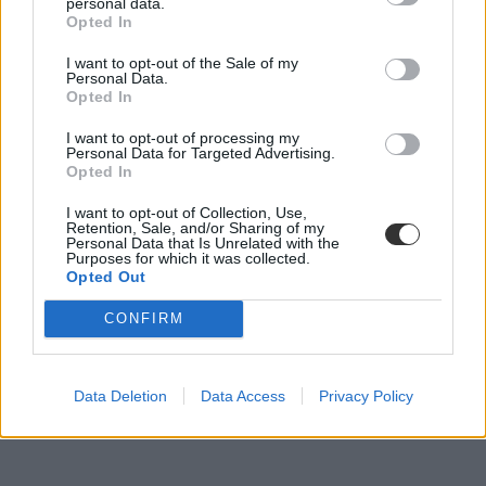
personal data.
Opted In
szfe átalakítása
I want to opt-out of the Sale of my
Personal Data.
free szfe
Opted In
szfe sztrájk
szfe blokád
I want to opt-out of processing my
Színház- és Filmművészeti Egyetem
Personal Data for Targeted Advertising.
SZFE
Opted In
belföld
I want to opt-out of Collection, Use,
Retention, Sale, and/or Sharing of my
Personal Data that Is Unrelated with the
Purposes for which it was collected.
Opted Out
CONFIRM
Data Deletion
Data Access
Privacy Policy