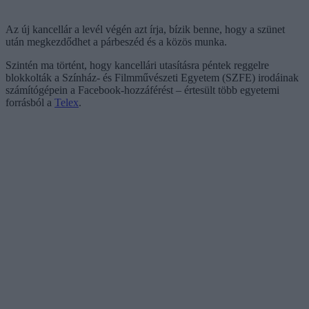
Az új kancellár a levél végén azt írja, bízik benne, hogy a szünet
után megkezdődhet a párbeszéd és a közös munka.
Szintén ma történt, hogy kancellári utasításra péntek reggelre
blokkolták a Színház- és Filmművészeti Egyetem (SZFE) irodáinak
számítógépein a Facebook-hozzáférést – értesült több egyetemi
forrásból a
Telex
.