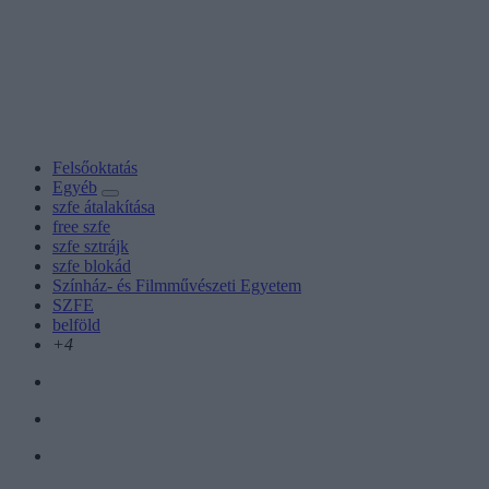
Felsőoktatás
Egyéb
szfe átalakítása
free szfe
szfe sztrájk
szfe blokád
Színház- és Filmművészeti Egyetem
SZFE
belföld
+4