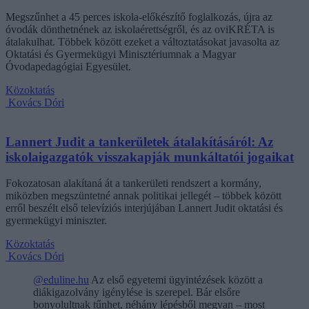
Megszűnhet a 45 perces iskola-előkészítő foglalkozás, újra az
óvodák dönthetnének az iskolaérettségről, és az oviKRÉTA is
átalakulhat. Többek között ezeket a változtatásokat javasolta az
Oktatási és Gyermekügyi Minisztériumnak a Magyar
Óvodapedagógiai Egyesület.
Közoktatás
Kovács Dóri
Lannert Judit a tankerületek átalakításáról: Az
iskolaigazgatók visszakapják munkáltatói jogaikat
Fokozatosan alakítaná át a tankerületi rendszert a kormány,
miközben megszüntetné annak politikai jellegét – többek között
erről beszélt első televíziós interjújában Lannert Judit oktatási és
gyermekügyi miniszter.
Közoktatás
Kovács Dóri
@eduline.hu
Az első egyetemi ügyintézések között a
diákigazolvány igénylése is szerepel. Bár elsőre
bonyolultnak tűnhet, néhány lépésből megvan – most