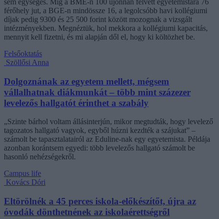
sem egységes. Míg a BME-n 100 újonnan felvett egyetemistára 76
férőhely jut, a BGE-n mindössze 16, a legolcsóbb havi kollégiumi
díjak pedig 9300 és 25 500 forint között mozognak a vizsgált
intézményekben. Megnéztük, hol mekkora a kollégiumi kapacitás,
mennyit kell fizetni, és mi alapján dől el, hogy ki költözhet be.
Felsőoktatás
Szöllősi Anna
Dolgoznának az egyetem mellett, mégsem
vállalhatnak diákmunkát – több mint százezer
levelezős hallgatót érinthet a szabály
„Szinte bárhol voltam állásinterjún, mikor megtudták, hogy levelező
tagozatos hallgató vagyok, egyből húzni kezdték a szájukat” –
számolt be tapasztalatairól az Eduline-nak egy egyetemista. Példája
azonban korántsem egyedi: több levelezős hallgató számolt be
hasonló nehézségekről.
Campus life
Kovács Dóri
Eltörölnék a 45 perces iskola-előkészítőt, újra az
óvodák dönthetnének az iskolaérettségről