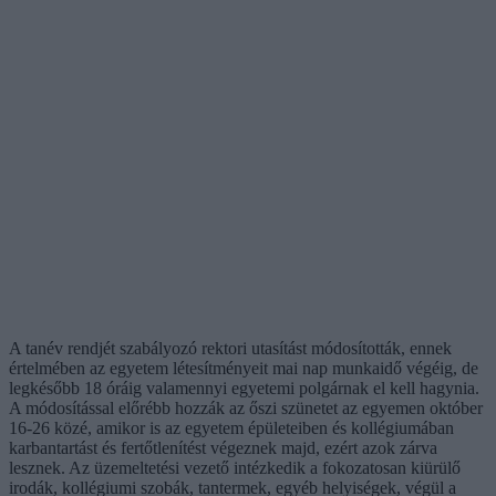
A tanév rendjét szabályozó rektori utasítást módosították, ennek
értelmében az egyetem létesítményeit mai nap munkaidő végéig, de
legkésőbb 18 óráig valamennyi egyetemi polgárnak el kell hagynia.
A módosítással előrébb hozzák az őszi szünetet az egyemen október
16-26 közé, amikor is az egyetem épületeiben és kollégiumában
karbantartást és fertőtlenítést végeznek majd, ezért azok zárva
lesznek. Az üzemeltetési vezető intézkedik a fokozatosan kiürülő
irodák, kollégiumi szobák, tantermek, egyéb helyiségek, végül a