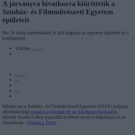
A járványra hivatkozva kiüríttetik a
Színház- és Filmművészeti Egyetem
épületeit
Ma 18 óráig mindenkinek el kell hagynia az egyetem épületeit és a
kollégiumot.
Eduline
Miután ma a Színház- és Filmművészeti Egyetem (SZFE) polgárai
alkotmányjogi
panaszt nyújtottak be az Alkotmánybíróságoz
,
délelőtt Szarka Gábor kancellár levélben üzent a diákoknak és az
oktatóknak -
értesült a Telex
.