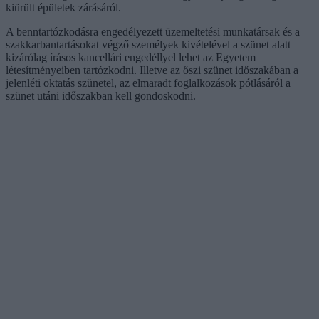
kiürült épületek zárásáról.
A benntartózkodásra engedélyezett üzemeltetési munkatársak és a
szakkarbantartásokat végző személyek kivételével a szünet alatt
kizárólag írásos kancellári engedéllyel lehet az Egyetem
létesítményeiben tartózkodni. Illetve az őszi szünet időszakában a
jelenléti oktatás szünetel, az elmaradt foglalkozások pótlásáról a
szünet utáni időszakban kell gondoskodni.