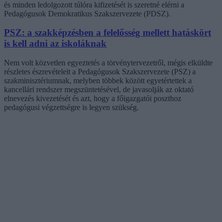
és minden ledolgozott túlóra kifizetését is szeretné elérni a
Pedagógusok Demokratikus Szakszervezete (PDSZ).
PSZ: a szakképzésben a felelősség mellett hatáskört
is kell adni az iskoláknak
Nem volt közvetlen egyeztetés a törvénytervezetről, mégis elküldte
részletes észrevételeit a Pedagógusok Szakszervezete (PSZ) a
szakminisztériumnak, melyben többek között egyetértettek a
kancellári rendszer megszüntetésével, de javasolják az oktató
elnevezés kivezetését és azt, hogy a főigazgatói poszthoz
pedagógusi végzettségre is legyen szükség.