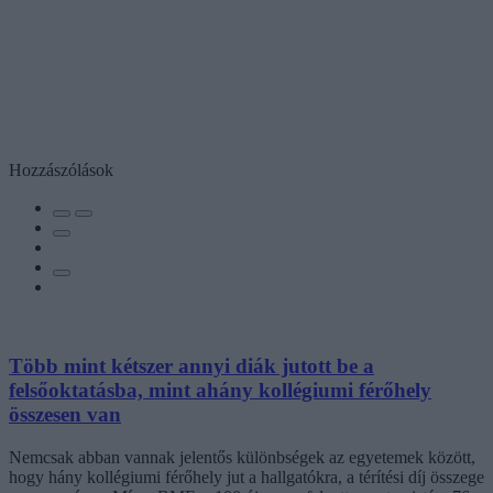
Hozzászólások
Több mint kétszer annyi diák jutott be a
felsőoktatásba, mint ahány kollégiumi férőhely
összesen van
Nemcsak abban vannak jelentős különbségek az egyetemek között,
hogy hány kollégiumi férőhely jut a hallgatókra, a térítési díj összege