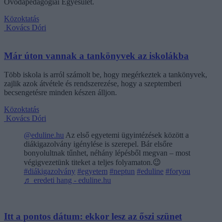
Óvodapedagógiai Egyesület.
Közoktatás
Kovács Dóri
Már úton vannak a tankönyvek az iskolákba
Több iskola is arról számolt be, hogy megérkeztek a tankönyvek,
zajlik azok átvétele és rendszerezése, hogy a szeptemberi
becsengetésre minden készen álljon.
Közoktatás
Kovács Dóri
@eduline.hu
Az első egyetemi ügyintézések között a
diákigazolvány igénylése is szerepel. Bár elsőre
bonyolultnak tűnhet, néhány lépésből megvan – most
végigvezetünk titeket a teljes folyamaton.😉
#diákigazolvány
#egyetem
#neptun
#eduline
#foryou
♬ eredeti hang - eduline.hu
Itt a pontos dátum: ekkor lesz az őszi szünet