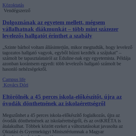
Közoktatás
Vendégszerző
Dolgoznának az egyetem mellett, mégsem
vállalhatnak diákmunkát – több mint százezer
levelezős hallgatót érinthet a szabály
„Szinte bárhol voltam állásinterjún, mikor megtudták, hogy levelező
tagozatos hallgató vagyok, egyből húzni kezdték a szájukat” –
számolt be tapasztalatairól az Eduline-nak egy egyetemista. Példája
azonban korántsem egyedi: több levelezős hallgató számolt be
hasonló nehézségekről.
Campus life
Kovács Dóri
Eltörölnék a 45 perces iskola-előkészítőt, újra az
óvodák dönthetnének az iskolaérettségről
Megszűnhet a 45 perces iskola-előkészítő foglalkozás, újra az
óvodák dönthetnének az iskolaérettségről, és az oviKRÉTA is
átalakulhat. Többek között ezeket a változtatásokat javasolta az
Oktatási és Gyermekügyi Minisztériumnak a Magyar