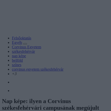
Felsőoktatás
Egyéb
Corvinus Egyetem
székesfehérvár
nap képe
belföld
színes
corvinus egyetem székesfehérvár
+3
Nap képe: ilyen a Corvinus
székesfehérvári campusának megújult