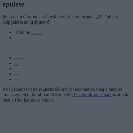
épülete
Ilyen lett a Corvinus székesfehérvári campusának „B” épülete.
Képgaléria az új épületről.
Eduline
Az új szemeszterre regisztrálók már itt kezdhették meg a tanévet -
írta az egyetem korábban. Most pedig
Facebook-posztban
osztották
meg a friss kampusz képeit.