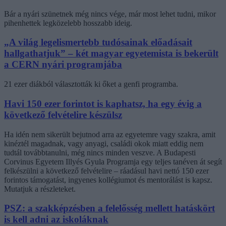
Bár a nyári szünetnek még nincs vége, már most lehet tudni, mikor
pihenhettek legközelebb hosszabb ideig.
„A világ legelismertebb tudósainak előadásait
hallgathatjuk” – két magyar egyetemista is bekerült
a CERN nyári programjába
21 ezer diákból választották ki őket a genfi programba.
Havi 150 ezer forintot is kaphatsz, ha egy évig a
következő felvételire készülsz
Ha idén nem sikerült bejutnod arra az egyetemre vagy szakra, amit
kinéztél magadnak, vagy anyagi, családi okok miatt eddig nem
tudtál továbbtanulni, még nincs minden veszve. A Budapesti
Corvinus Egyetem Illyés Gyula Programja egy teljes tanéven át segít
felkészülni a következő felvételire – ráadásul havi nettó 150 ezer
forintos támogatást, ingyenes kollégiumot és mentorálást is kapsz.
Mutatjuk a részleteket.
PSZ: a szakképzésben a felelősség mellett hatáskört
is kell adni az iskoláknak