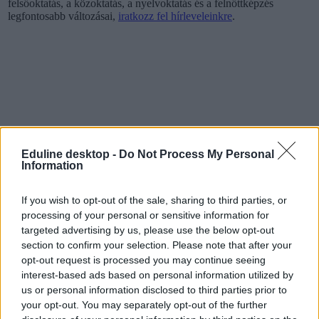
felsőoktatás, a közoktatás, a nyelvoktatás és a felnőttképzés
legfontosabb változásai,
iratkozz fel hírleveleinkre
.
Eduline desktop -
Do Not Process My Personal
Information
If you wish to opt-out of the sale, sharing to third parties, or
processing of your personal or sensitive information for
targeted advertising by us, please use the below opt-out
section to confirm your selection. Please note that after your
opt-out request is processed you may continue seeing
interest-based ads based on personal information utilized by
Corvinus Egyetem
us or personal information disclosed to third parties prior to
székesfehérvár
your opt-out. You may separately opt-out of the further
nap képe