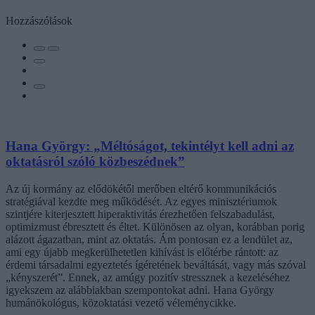
Hozzászólások
Hana György: „Méltóságot, tekintélyt kell adni az
oktatásról szóló közbeszédnek”
Az új kormány az elődökétől merőben eltérő kommunikációs
stratégiával kezdte meg működését. Az egyes minisztériumok
szintjére kiterjesztett hiperaktivitás érezhetően felszabadulást,
optimizmust ébresztett és éltet. Különösen az olyan, korábban porig
alázott ágazatban, mint az oktatás. Ám pontosan ez a lendület az,
ami egy újabb megkerülhetetlen kihívást is előtérbe rántott: az
érdemi társadalmi egyeztetés ígéretének beváltását, vagy más szóval
„kényszerét”. Ennek, az amúgy pozitív stressznek a kezeléséhez
igyekszem az alábbiakban szempontokat adni. Hana György
humánökológus, közoktatási vezető véleménycikke.