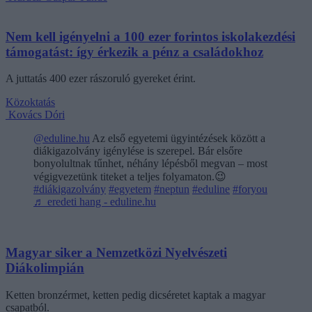
Nem kell igényelni a 100 ezer forintos iskolakezdési
támogatást: így érkezik a pénz a családokhoz
A juttatás 400 ezer rászoruló gyereket érint.
Közoktatás
Kovács Dóri
@eduline.hu
Az első egyetemi ügyintézések között a
diákigazolvány igénylése is szerepel. Bár elsőre
bonyolultnak tűnhet, néhány lépésből megvan – most
végigvezetünk titeket a teljes folyamaton.😉
#diákigazolvány
#egyetem
#neptun
#eduline
#foryou
♬ eredeti hang - eduline.hu
Magyar siker a Nemzetközi Nyelvészeti
Diákolimpián
Ketten bronzérmet, ketten pedig dicséretet kaptak a magyar
csapatból.