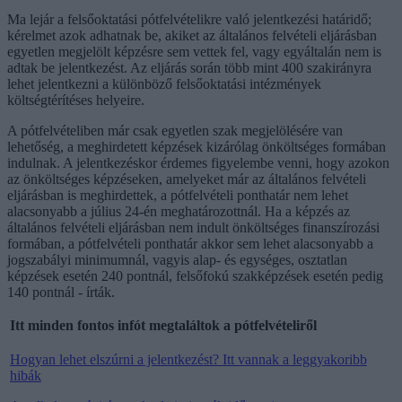
Ma lejár a felsőoktatási pótfelvételikre való jelentkezési határidő;
kérelmet azok adhatnak be, akiket az általános felvételi eljárásban
egyetlen megjelölt képzésre sem vettek fel, vagy egyáltalán nem is
adtak be jelentkezést. Az eljárás során több mint 400 szakirányra
lehet jelentkezni a különböző felsőoktatási intézmények
költségtérítéses helyeire.
A pótfelvételiben már csak egyetlen szak megjelölésére van
lehetőség, a meghirdetett képzések kizárólag önköltséges formában
indulnak. A jelentkezéskor érdemes figyelembe venni, hogy azokon
az önköltséges képzéseken, amelyeket már az általános felvételi
eljárásban is meghirdettek, a pótfelvételi ponthatár nem lehet
alacsonyabb a július 24-én meghatározottnál. Ha a képzés az
általános felvételi eljárásban nem indult önköltséges finanszírozási
formában, a pótfelvételi ponthatár akkor sem lehet alacsonyabb a
jogszabályi minimumnál, vagyis alap- és egységes, osztatlan
képzések esetén 240 pontnál, felsőfokú szakképzések esetén pedig
140 pontnál - írták.
Itt minden fontos infót megtaláltok a pótfelvételiről
Hogyan lehet elszúrni a jelentkezést? Itt vannak a leggyakoribb
hibák