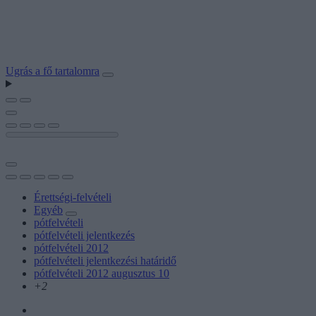
Ugrás a fő tartalomra
Érettségi-felvételi
Egyéb
pótfelvételi
pótfelvételi jelentkezés
pótfelvételi 2012
pótfelvételi jelentkezési határidő
pótfelvételi 2012 augusztus 10
+2