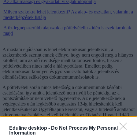
Az alkalmassági és gyakorlati vizsgák időpontja
Milyen szakokra lehet jelentkezni? Az alap- és osztatlan, valamint a
mesterképzések listája
A tíz legnépszerűbb alapszak a pótfelvételin - idén is ezek tarolnak
majd
A mostani eljárásban is lehet elektronikusan jelentkezni, a
szakemberek szerint ennek előnye, hogy nem engedi meg a hiányos
kitöltést, ami az idő rövidsége miatt különösen fontos, hiszen a
pótfelvételiben nincs mód a hiánypótlásra. Emellett pedig
elektronikusan könnyen és gyorsan csatolhatók a jelentkezés
elbírálásához szükséges dokumentummásolatok is.
A pótfelvételi során nincs lehetőség a dokumentumok későbbi
csatolására, így amit a jelentkező nem nyújt be péntekig, az a
pontszámításkor nem vehető figyelembe. Az e-jelentkezőknek a
véglegesítés után legkésőbb augusztus 13-ig hitelesíteniük kell
jelentkezésüket az Ügyfélkapun keresztül, vagy a hitelesítő adatlapot
kinyomtatva és aláírva el kell küldeniük az Oktatási Hivatal, 1443
Budapest, Pf. 220 címre.
Eduline desktop -
Do Not Process My Personal
A pótfelvételi eljárási díjat (5.000 forintot) augusztus 10-ig kell
Information
befizetniük a jelentkezőknek, e-felvételi esetében utalhatják