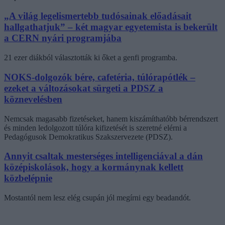
„A világ legelismertebb tudósainak előadásait
hallgathatjuk” – két magyar egyetemista is bekerült
a CERN nyári programjába
21 ezer diákból választották ki őket a genfi programba.
NOKS-dolgozók bére, cafetéria, túlórapótlék –
ezeket a változásokat sürgeti a PDSZ a
köznevelésben
Nemcsak magasabb fizetéseket, hanem kiszámíthatóbb bérrendszert
és minden ledolgozott túlóra kifizetését is szeretné elérni a
Pedagógusok Demokratikus Szakszervezete (PDSZ).
Annyit csaltak mesterséges intelligenciával a dán
középiskolások, hogy a kormánynak kellett
közbelépnie
Mostantól nem lesz elég csupán jól megírni egy beadandót.