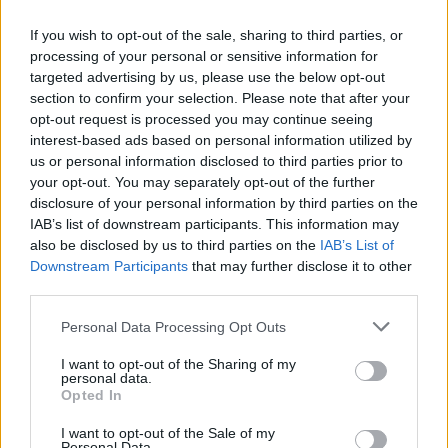
folyószámláról, vagy fizethetik bankkártyával is. Utalás esetén a
közlemény rovatban meg kell adni a kapott 12 jegyű felvételi
If you wish to opt-out of the sale, sharing to third parties, or
azonosító számot.
processing of your personal or sensitive information for
targeted advertising by us, please use the below opt-out
Azoknak, akik nem az elektronikus út mellett döntenek, a kitöltött
section to confirm your selection. Please note that after your
felsőoktatási pótfelvételi jelentkezési lapot kell beküldeniük az
opt-out request is processed you may continue seeing
Oktatási Hivatal postacímére. A pótfelvételihez külön jelentkezési
lap készült, korábbi eljárások jelentkezési lapjai nem használhatók.
interest-based ads based on personal information utilized by
us or personal information disclosed to third parties prior to
A pótfelvételi jelentkezési lap térítésmentesen beszerezhető az
your opt-out. You may separately opt-out of the further
Educatio Társadalmi Szolgáltató Nonprofit Kft. ügyfélszolgálatán
disclosure of your personal information by third parties on the
(1122 Budapest, Maros utca 19-21.), az Oktatási Hivatal
IAB’s list of downstream participants. This information may
ügyfélszolgálatán (1055 Budapest, Szalay utca 10-14.), valamint a
képzés(eke)t meghirdető felsőoktatási intézményeknél.
also be disclosed by us to third parties on the
IAB’s List of
Downstream Participants
that may further disclose it to other
Amennyiben a felsőoktatási intézmények alkalmassági, gyakorlati
third parties.
vizsgát vagy - elsősorban mesterképzésekben - felvételi vizsgát írnak
elő, azt a meghirdetett képzés mellett jelzik, és közlik annak
Personal Data Processing Opt Outs
időpontját is. Az idő rövidsége miatt a vizsgára külön behívó levelet
nem küldenek - közölték.
I want to opt-out of the Sharing of my
personal data.
A ponthatárokat előreláthatólag augusztus 29-én hirdetik ki, ekkor
Opted In
dől el, ki került be az általa megjelölt képzésre. A felvettek a felvételi
határozatot és a beiratkozással kapcsolatos tudnivalókat a
I want to opt-out of the Sale of my
felsőoktatási intézményektől kapják meg.
Personal Data.