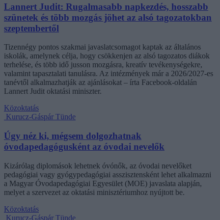
Lannert Judit: Rugalmasabb napkezdés, hosszabb
szünetek és több mozgás jöhet az alsó tagozatokban
szeptembertől
Tizennégy pontos szakmai javaslatcsomagot kaptak az általános
iskolák, amelynek célja, hogy csökkenjen az alsó tagozatos diákok
terhelése, és több idő jusson mozgásra, kreatív tevékenységekre,
valamint tapasztalati tanulásra. Az intézmények már a 2026/2027-es
tanévtől alkalmazhatják az ajánlásokat – írta Facebook-oldalán
Lannert Judit oktatási miniszter.
Közoktatás
Kurucz-Gáspár Tünde
Úgy néz ki, mégsem dolgozhatnak
óvodapedagógusként az óvodai nevelők
Kizárólag diplomások lehetnek óvónők, az óvodai nevelőket
pedagógiai vagy gyógypedagógiai asszisztensként lehet alkalmazni
a Magyar Óvodapedagógiai Egyesület (MOE) javaslata alapján,
melyet a szervezet az oktatási minisztériumhoz nyújtott be.
Közoktatás
Kurucz-Gáspár Tünde