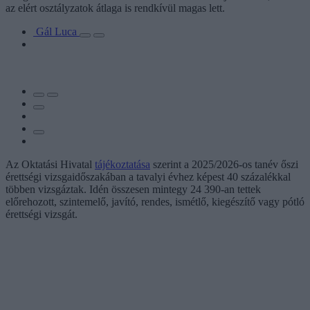
az elért osztályzatok átlaga is rendkívül magas lett.
Gál Luca
Az Oktatási Hivatal
tájékoztatása
szerint a 2025/2026-os tanév őszi
érettségi vizsgaidőszakában a tavalyi évhez képest 40 százalékkal
többen vizsgáztak. Idén összesen mintegy 24 390-an tettek
előrehozott, szintemelő, javító, rendes, ismétlő, kiegészítő vagy pótló
érettségi vizsgát.