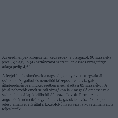
Az eredmények kifejezetten kedvezőek: a vizsgázók 90 százaléka
jeles (5) vagy jó (4) osztályzatot szerzett, az összes vizsgatárgy
átlaga pedig 4,6 lett.
A legjobb teljesítmények a nagy idegen nyelvi tantárgyaknál
születtek. Angolból és németből középszinten a vizsgák
átlageredménye mindkét esetben meghaladta a 85 százalékot. A
jóval nehezebb emelt szintű vizsgákon is kimagasló eredmények
születtek: az átlag körülbelül 82 százalék volt. Emelt szinten
angolból és németből egyaránt a vizsgázók 96 százaléka kapott
jelest, amellyel egyúttal a középfokú nyelvvizsga követelményeit is
teljesítették.