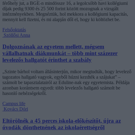
férőhely jut, a BGE-n mindössze 16, a legolcsóbb havi kollégiumi
díjak pedig 9300 és 25 500 forint között mozognak a vizsgált
intézményekben. Megnéztük, hol mekkora a kollégiumi kapacitás,
mennyit kell fizetni, és mi alapján dől el, hogy ki költözhet be.
Felsőoktatás
Szöllősi Anna
Dolgoznának az egyetem mellett, mégsem
vállalhatnak diákmunkát – több mint százezer
levelezős hallgatót érinthet a szabály
„Szinte bárhol voltam állásinterjún, mikor megtudták, hogy levelező
tagozatos hallgató vagyok, egyből húzni kezdték a szájukat” –
számolt be tapasztalatairól az Eduline-nak egy egyetemista. Példája
azonban korántsem egyedi: több levelezős hallgató számolt be
hasonló nehézségekről.
Campus life
Kovács Dóri
Eltörölnék a 45 perces iskola-előkészítőt, újra az
óvodák dönthetnének az iskolaérettségről