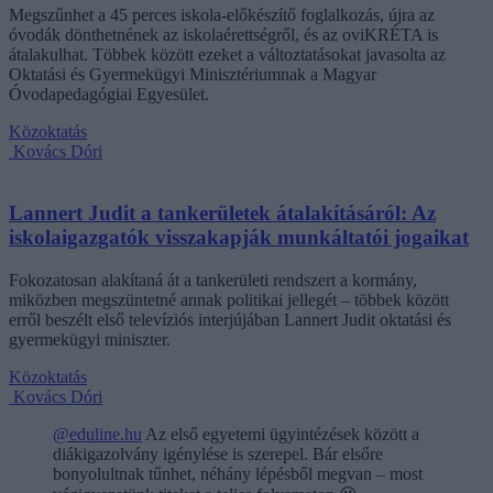
Megszűnhet a 45 perces iskola-előkészítő foglalkozás, újra az
óvodák dönthetnének az iskolaérettségről, és az oviKRÉTA is
átalakulhat. Többek között ezeket a változtatásokat javasolta az
Oktatási és Gyermekügyi Minisztériumnak a Magyar
Óvodapedagógiai Egyesület.
Közoktatás
Kovács Dóri
Lannert Judit a tankerületek átalakításáról: Az
iskolaigazgatók visszakapják munkáltatói jogaikat
Fokozatosan alakítaná át a tankerületi rendszert a kormány,
miközben megszüntetné annak politikai jellegét – többek között
erről beszélt első televíziós interjújában Lannert Judit oktatási és
gyermekügyi miniszter.
Közoktatás
Kovács Dóri
@eduline.hu
Az első egyetemi ügyintézések között a
diákigazolvány igénylése is szerepel. Bár elsőre
bonyolultnak tűnhet, néhány lépésből megvan – most