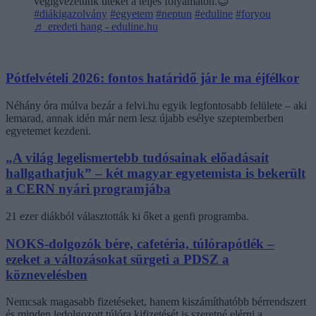
végigvezetünk titeket a teljes folyamaton.😉
#diákigazolvány
#egyetem
#neptun
#eduline
#foryou
♬ eredeti hang - eduline.hu
Pótfelvételi 2026: fontos határidő jár le ma éjfélkor
Néhány óra múlva bezár a felvi.hu egyik legfontosabb felülete – aki
lemarad, annak idén már nem lesz újabb esélye szeptemberben
egyetemet kezdeni.
„A világ legelismertebb tudósainak előadásait
hallgathatjuk” – két magyar egyetemista is bekerült
a CERN nyári programjába
21 ezer diákból választották ki őket a genfi programba.
NOKS-dolgozók bére, cafetéria, túlórapótlék –
ezeket a változásokat sürgeti a PDSZ a
köznevelésben
Nemcsak magasabb fizetéseket, hanem kiszámíthatóbb bérrendszert
és minden ledolgozott túlóra kifizetését is szeretné elérni a