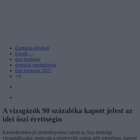
Érettségi-felvételi
Egyéb
őszi érettségi
érettségi eredmények
őszi érettségi 2025
+0
A vizsgázók 90 százaléka kapott jelest az
idei őszi érettségin
Kiemelkedően jó eredményekkel zárult az őszi érettségi
vizsgaidőszaka: nemcsak a résztvevők száma nőtt jelentősen, hanem