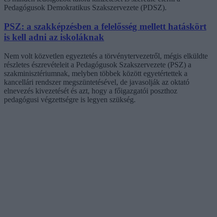
Pedagógusok Demokratikus Szakszervezete (PDSZ).
PSZ: a szakképzésben a felelősség mellett hatáskört
is kell adni az iskoláknak
Nem volt közvetlen egyeztetés a törvénytervezetről, mégis elküldte
részletes észrevételeit a Pedagógusok Szakszervezete (PSZ) a
szakminisztériumnak, melyben többek között egyetértettek a
kancellári rendszer megszüntetésével, de javasolják az oktató
elnevezés kivezetését és azt, hogy a főigazgatói poszthoz
pedagógusi végzettségre is legyen szükség.