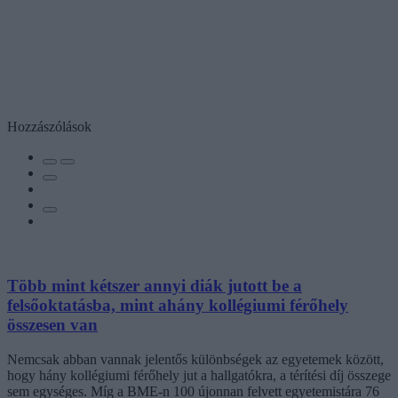
Hozzászólások
Több mint kétszer annyi diák jutott be a
felsőoktatásba, mint ahány kollégiumi férőhely
összesen van
Nemcsak abban vannak jelentős különbségek az egyetemek között,
hogy hány kollégiumi férőhely jut a hallgatókra, a térítési díj összege
sem egységes. Míg a BME-n 100 újonnan felvett egyetemistára 76