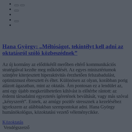
Hana György: „Méltóságot, tekintélyt kell adni az
oktatásról szóló közbeszédnek”
Az új kormány az elődökétől merőben eltérő kommunikációs
stratégiával kezdte meg működését. Az egyes minisztériumok
szintjére kiterjesztett hiperaktivitás érezhetően felszabadulást,
optimizmust ébresztett és éltet. Különösen az olyan, korábban porig
alázott ágazatban, mint az oktatás. Ám pontosan ez a lendület az,
ami egy újabb megkerülhetetlen kihívást is előtérbe rántott: az
érdemi társadalmi egyeztetés ígéretének beváltását, vagy más szóval
„kényszerét”. Ennek, az amúgy pozitív stressznek a kezeléséhez
igyekszem az alábbiakban szempontokat adni. Hana György
humánökológus, közoktatási vezető véleménycikke.
Közoktatás
Vendégszerző