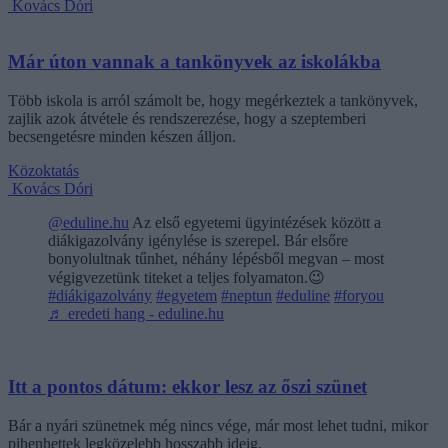
Kovács Dóri
Már úton vannak a tankönyvek az iskolákba
Több iskola is arról számolt be, hogy megérkeztek a tankönyvek,
zajlik azok átvétele és rendszerezése, hogy a szeptemberi
becsengetésre minden készen álljon.
Közoktatás
Kovács Dóri
@eduline.hu
Az első egyetemi ügyintézések között a
diákigazolvány igénylése is szerepel. Bár elsőre
bonyolultnak tűnhet, néhány lépésből megvan – most
végigvezetünk titeket a teljes folyamaton.😉
#diákigazolvány
#egyetem
#neptun
#eduline
#foryou
♬ eredeti hang - eduline.hu
Itt a pontos dátum: ekkor lesz az őszi szünet
Bár a nyári szünetnek még nincs vége, már most lehet tudni, mikor
pihenhettek legközelebb hosszabb ideig.