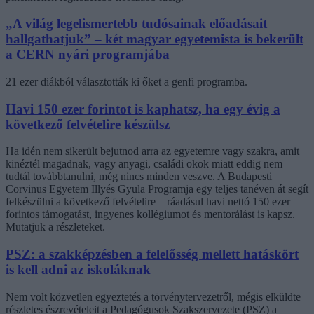
„A világ legelismertebb tudósainak előadásait
hallgathatjuk” – két magyar egyetemista is bekerült
a CERN nyári programjába
21 ezer diákból választották ki őket a genfi programba.
Havi 150 ezer forintot is kaphatsz, ha egy évig a
következő felvételire készülsz
Ha idén nem sikerült bejutnod arra az egyetemre vagy szakra, amit
kinéztél magadnak, vagy anyagi, családi okok miatt eddig nem
tudtál továbbtanulni, még nincs minden veszve. A Budapesti
Corvinus Egyetem Illyés Gyula Programja egy teljes tanéven át segít
felkészülni a következő felvételire – ráadásul havi nettó 150 ezer
forintos támogatást, ingyenes kollégiumot és mentorálást is kapsz.
Mutatjuk a részleteket.
PSZ: a szakképzésben a felelősség mellett hatáskört
is kell adni az iskoláknak
Nem volt közvetlen egyeztetés a törvénytervezetről, mégis elküldte
részletes észrevételeit a Pedagógusok Szakszervezete (PSZ) a