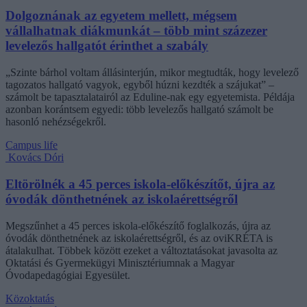
Dolgoznának az egyetem mellett, mégsem
vállalhatnak diákmunkát – több mint százezer
levelezős hallgatót érinthet a szabály
„Szinte bárhol voltam állásinterjún, mikor megtudták, hogy levelező
tagozatos hallgató vagyok, egyből húzni kezdték a szájukat” –
számolt be tapasztalatairól az Eduline-nak egy egyetemista. Példája
azonban korántsem egyedi: több levelezős hallgató számolt be
hasonló nehézségekről.
Campus life
Kovács Dóri
Eltörölnék a 45 perces iskola-előkészítőt, újra az
óvodák dönthetnének az iskolaérettségről
Megszűnhet a 45 perces iskola-előkészítő foglalkozás, újra az
óvodák dönthetnének az iskolaérettségről, és az oviKRÉTA is
átalakulhat. Többek között ezeket a változtatásokat javasolta az
Oktatási és Gyermekügyi Minisztériumnak a Magyar
Óvodapedagógiai Egyesület.
Közoktatás