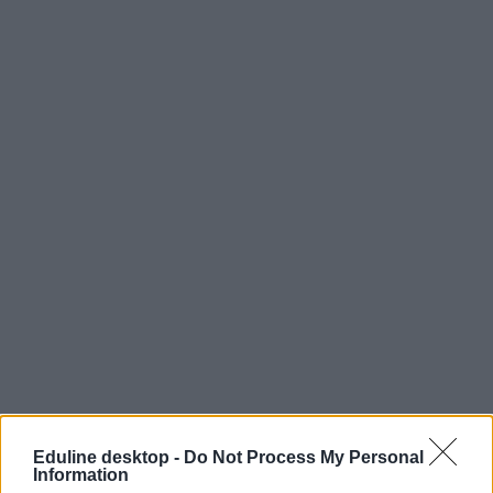
őszi érettségi
Eduline desktop -
Do Not Process My Personal
vizsgabeosztás
Information
érettségi 2025