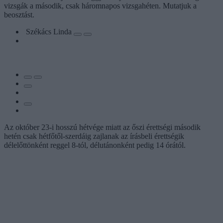
vizsgák a második, csak háromnapos vizsgahéten. Mutatjuk a
beosztást.
Székács Linda
Az október 23-i hosszú hétvége miatt az őszi érettségi második
hetén csak hétfőtől-szerdáig zajlanak az írásbeli érettségik
délelőttönként reggel 8-tól, délutánonként pedig 14 órától.