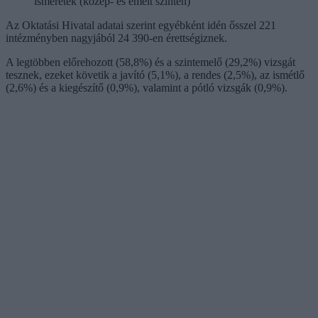
ismeretek (közép- és emelt szinten)
Az Oktatási Hivatal adatai szerint egyébként idén ősszel 221
intézményben nagyjából 24 390-en érettségiznek.
A legtöbben előrehozott (58,8%) és a szintemelő (29,2%) vizsgát
tesznek, ezeket követik a javító (5,1%), a rendes (2,5%), az ismétlő
(2,6%) és a kiegészítő (0,9%), valamint a pótló vizsgák (0,9%).