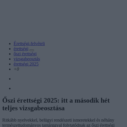
Érettségi-felvételi
érettségi
őszi érettségi
vizsgabeosztás
érettségi 2025
+0
Őszi érettségi 2025: itt a második hét
teljes vizsgabeosztása
Ritkább nyelvekkel, belügyi rendészeti ismeretekkel és néhány
természettudományos tantárggyal folytatódnak az őszi érettségi