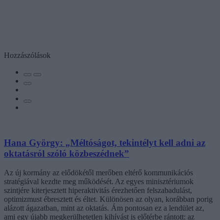
Hozzászólások
Hana György: „Méltóságot, tekintélyt kell adni az
oktatásról szóló közbeszédnek”
Az új kormány az elődökétől merőben eltérő kommunikációs
stratégiával kezdte meg működését. Az egyes minisztériumok
szintjére kiterjesztett hiperaktivitás érezhetően felszabadulást,
optimizmust ébresztett és éltet. Különösen az olyan, korábban porig
alázott ágazatban, mint az oktatás. Ám pontosan ez a lendület az,
ami egy újabb megkerülhetetlen kihívást is előtérbe rántott: az