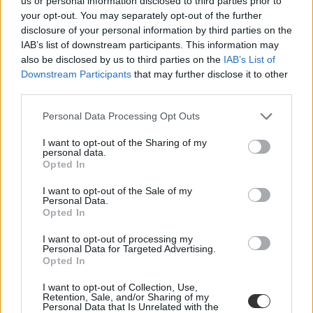
us or personal information disclosed to third parties prior to
your opt-out. You may separately opt-out of the further
disclosure of your personal information by third parties on the
őszi érettségi
IAB’s list of downstream participants. This information may
szóbeli érettségi
also be disclosed by us to third parties on the
IAB’s List of
szóbeli vizsga
dátumok
Downstream Participants
that may further disclose it to other
őszi érettségi 2024
third parties.
Personal Data Processing Opt Outs
I want to opt-out of the Sharing of my
personal data.
Opted In
I want to opt-out of the Sale of my
Personal Data.
Opted In
I want to opt-out of processing my
Personal Data for Targeted Advertising.
Opted In
I want to opt-out of Collection, Use,
Retention, Sale, and/or Sharing of my
Personal Data that Is Unrelated with the