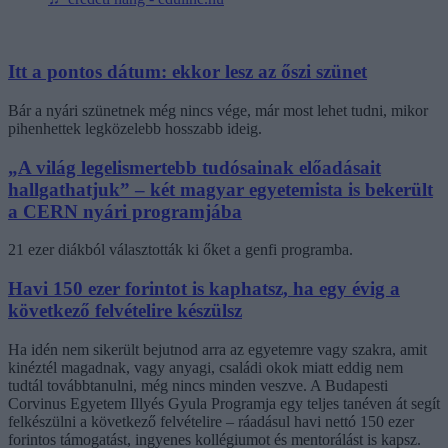
Itt a pontos dátum: ekkor lesz az őszi szünet
Bár a nyári szünetnek még nincs vége, már most lehet tudni, mikor
pihenhettek legközelebb hosszabb ideig.
„A világ legelismertebb tudósainak előadásait
hallgathatjuk” – két magyar egyetemista is bekerült
a CERN nyári programjába
21 ezer diákból választották ki őket a genfi programba.
Havi 150 ezer forintot is kaphatsz, ha egy évig a
következő felvételire készülsz
Ha idén nem sikerült bejutnod arra az egyetemre vagy szakra, amit
kinéztél magadnak, vagy anyagi, családi okok miatt eddig nem
tudtál továbbtanulni, még nincs minden veszve. A Budapesti
Corvinus Egyetem Illyés Gyula Programja egy teljes tanéven át segít
felkészülni a következő felvételire – ráadásul havi nettó 150 ezer
forintos támogatást, ingyenes kollégiumot és mentorálást is kapsz.