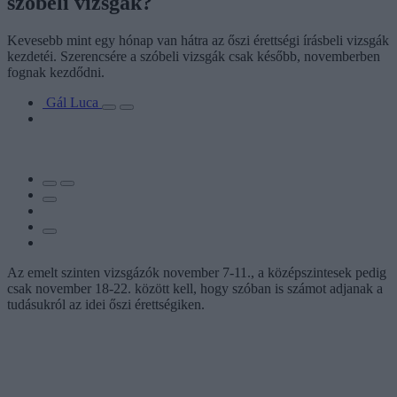
szóbeli vizsgák?
Kevesebb mint egy hónap van hátra az őszi érettségi írásbeli vizsgák
kezdetéi. Szerencsére a szóbeli vizsgák csak később, novemberben
fognak kezdődni.
Gál Luca
Az emelt szinten vizsgázók november 7-11., a középszintesek pedig
csak november 18-22. között kell, hogy szóban is számot adjanak a
tudásukról az idei őszi érettségiken.