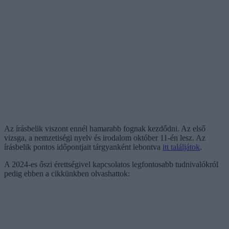
Az írásbelik viszont ennél hamarabb fognak kezdődni. Az első
vizsga, a nemzetiségi nyelv és irodalom október 11-én lesz. Az
írásbelik pontos időpontjait tárgyanként lebontva
itt találjátok
.
A 2024-es őszi érettségivel kapcsolatos legfontosabb tudnivalókról
pedig ebben a cikkünkben olvashattok: