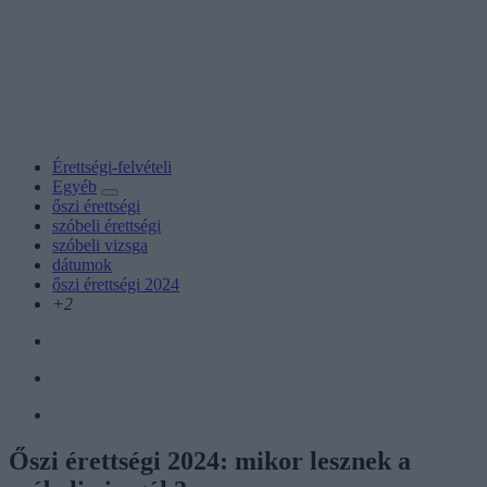
Érettségi-felvételi
Egyéb
őszi érettségi
szóbeli érettségi
szóbeli vizsga
dátumok
őszi érettségi 2024
+2
Őszi érettségi 2024: mikor lesznek a