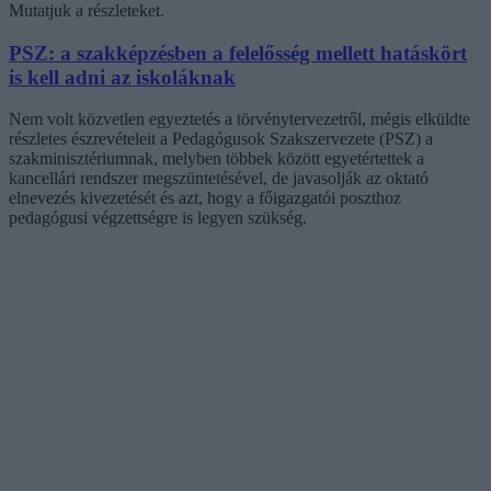
Mutatjuk a részleteket.
PSZ: a szakképzésben a felelősség mellett hatáskört
is kell adni az iskoláknak
Nem volt közvetlen egyeztetés a törvénytervezetről, mégis elküldte
részletes észrevételeit a Pedagógusok Szakszervezete (PSZ) a
szakminisztériumnak, melyben többek között egyetértettek a
kancellári rendszer megszüntetésével, de javasolják az oktató
elnevezés kivezetését és azt, hogy a főigazgatói poszthoz
pedagógusi végzettségre is legyen szükség.