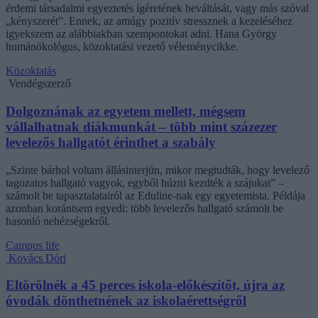
érdemi társadalmi egyeztetés ígéretének beváltását, vagy más szóval
„kényszerét”. Ennek, az amúgy pozitív stressznek a kezeléséhez
igyekszem az alábbiakban szempontokat adni. Hana György
humánökológus, közoktatási vezető véleménycikke.
Közoktatás
Vendégszerző
Dolgoznának az egyetem mellett, mégsem
vállalhatnak diákmunkát – több mint százezer
levelezős hallgatót érinthet a szabály
„Szinte bárhol voltam állásinterjún, mikor megtudták, hogy levelező
tagozatos hallgató vagyok, egyből húzni kezdték a szájukat” –
számolt be tapasztalatairól az Eduline-nak egy egyetemista. Példája
azonban korántsem egyedi: több levelezős hallgató számolt be
hasonló nehézségekről.
Campus life
Kovács Dóri
Eltörölnék a 45 perces iskola-előkészítőt, újra az
óvodák dönthetnének az iskolaérettségről