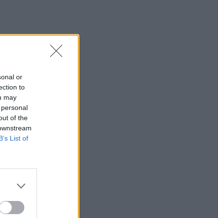
sonal or
ection to
ou may
 personal
out of the
 downstream
B’s List of