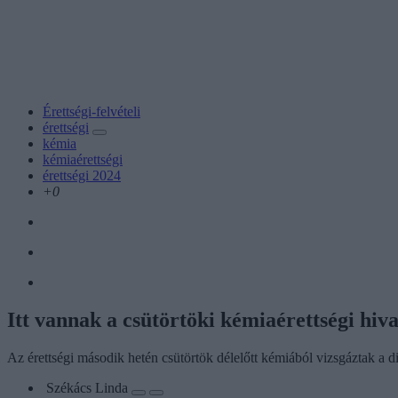
Érettségi-felvételi
érettségi
kémia
kémiaérettségi
érettségi 2024
+0
Itt vannak a csütörtöki kémiaérettségi hiv
Az érettségi második hetén csütörtök délelőtt kémiából vizsgáztak a d
Székács Linda