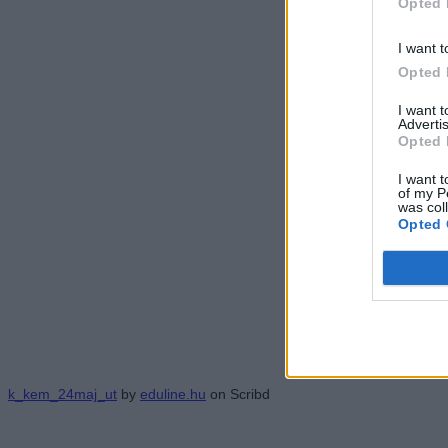
Opted 
I want t
Opted 
I want 
Advertis
Opted 
I want t
of my P
was col
Opted 
k_kem_24maj_ut
by
eduline.hu
on Scribd