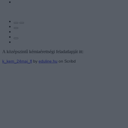
A középszintű kémiaérettségi feladatlapját itt:
k_kem_24maj_fl
by
eduline.hu
on Scribd