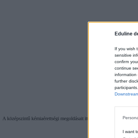
Eduline d
If you wish 
sensitive in
confirm you
continue se
information 
further disc
participants
Downstream 
Persona
A középszintű kémiaérettségi megoldásait itt nézhetitek meg:
I want t