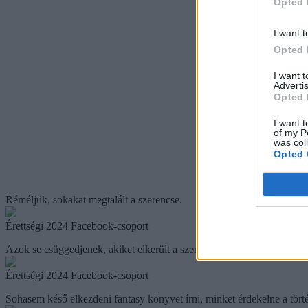
Opted 
I want t
Opted 
I want 
Advertis
Opted 
I want t
of my P
was col
Opted 
Réméljük, sokakat megtalált a szerencse.
Érettségi 2024 Facebook-csoport
Azok se csüggedjenek, akiket elkerült a szerencse, ugyanis pénzzel 
Érettségi 2024 Facebook-csoport
Sohasem késő elkezdeni fantasy könyvet írni, minket érdekelne a törté