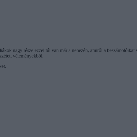
 A diákok nagy része ezzel túl van már a nehezén, amiről a beszámolóik
közzétett véleményekből.
ket.