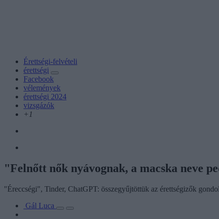
Érettségi-felvételi
érettségi
Facebook
vélemények
érettségi 2024
vizsgázók
+1
"Felnőtt nők nyávognak, a macska neve ped
"Éreccségi", Tinder, ChatGPT: összegyűjtöttük az érettségizők gondolat
Gál Luca