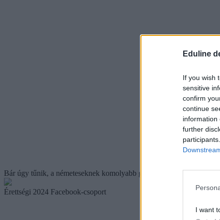
Eduline d
If you wish 
sensitive in
confirm you
continue se
information 
further disc
participants
Downstream 
Bár úgy tűnik, a németeseknek komolyabb gasztronómiai élményben v
Persona
Érettségi 2024 Facebook-csoport
I want t