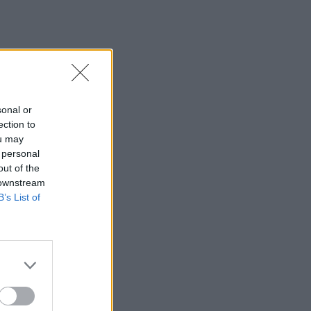
sonal or
ection to
ou may
 personal
out of the
 downstream
B’s List of