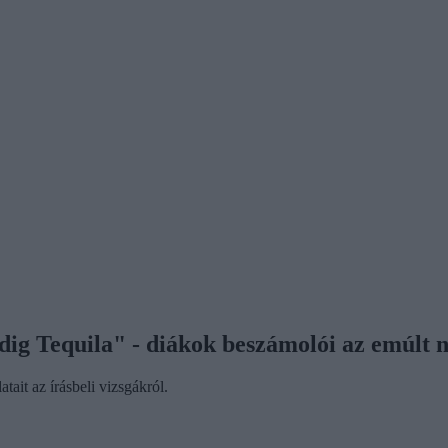
ig Tequila" - diákok beszámolói az emúlt na
ait az írásbeli vizsgákról.