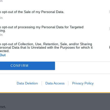
In
o opt-out of the Sale of my Personal Data.
In
to opt-out of processing my Personal Data for Targeted
ing.
In
o opt-out of Collection, Use, Retention, Sale, and/or Sharing
ersonal Data that Is Unrelated with the Purposes for which it
lected.
Out
CONFIRM
Data Deletion
Data Access
Privacy Policy
még bármi megoldható.
net.