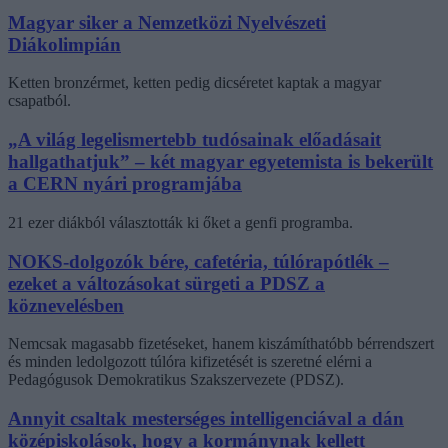
Magyar siker a Nemzetközi Nyelvészeti
Diákolimpián
Ketten bronzérmet, ketten pedig dicséretet kaptak a magyar
csapatból.
„A világ legelismertebb tudósainak előadásait
hallgathatjuk” – két magyar egyetemista is bekerült
a CERN nyári programjába
21 ezer diákból választották ki őket a genfi programba.
NOKS-dolgozók bére, cafetéria, túlórapótlék –
ezeket a változásokat sürgeti a PDSZ a
köznevelésben
Nemcsak magasabb fizetéseket, hanem kiszámíthatóbb bérrendszert
és minden ledolgozott túlóra kifizetését is szeretné elérni a
Pedagógusok Demokratikus Szakszervezete (PDSZ).
Annyit csaltak mesterséges intelligenciával a dán
középiskolások, hogy a kormánynak kellett