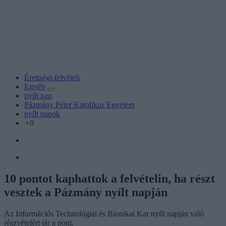
Érettségi-felvételi
Egyéb
nyílt nap
Pázmány Péter Katolikus Egyetem
nyílt napok
+0
10 pontot kaphattok a felvételin, ha részt
vesztek a Pázmány nyílt napján
Az Információs Technológiai és Bionikai Kar nyílt napján való
részvételért jár a pont.