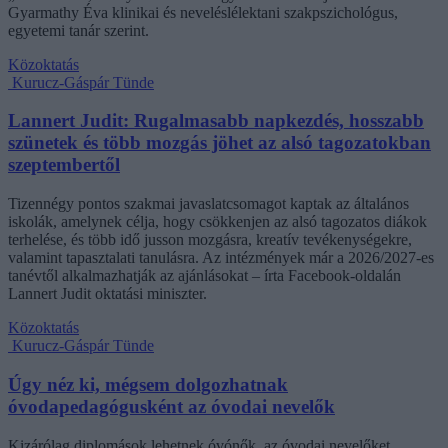
Gyarmathy Éva klinikai és neveléslélektani szakpszichológus,
egyetemi tanár szerint.
Közoktatás
Kurucz-Gáspár Tünde
Lannert Judit: Rugalmasabb napkezdés, hosszabb
szünetek és több mozgás jöhet az alsó tagozatokban
szeptembertől
Tizennégy pontos szakmai javaslatcsomagot kaptak az általános
iskolák, amelynek célja, hogy csökkenjen az alsó tagozatos diákok
terhelése, és több idő jusson mozgásra, kreatív tevékenységekre,
valamint tapasztalati tanulásra. Az intézmények már a 2026/2027-es
tanévtől alkalmazhatják az ajánlásokat – írta Facebook-oldalán
Lannert Judit oktatási miniszter.
Közoktatás
Kurucz-Gáspár Tünde
Úgy néz ki, mégsem dolgozhatnak
óvodapedagógusként az óvodai nevelők
Kizárólag diplomások lehetnek óvónők, az óvodai nevelőket