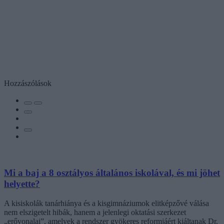
Hozzászólások
Mi a baj a 8 osztályos általános iskolával, és mi jöhet
helyette?
A kisiskolák tanárhiánya és a kisgimnáziumok elitképzővé válása
nem elszigetelt hibák, hanem a jelenlegi oktatási szerkezet
„erővonalai”, amelyek a rendszer gyökeres reformjáért kiáltanak Dr.