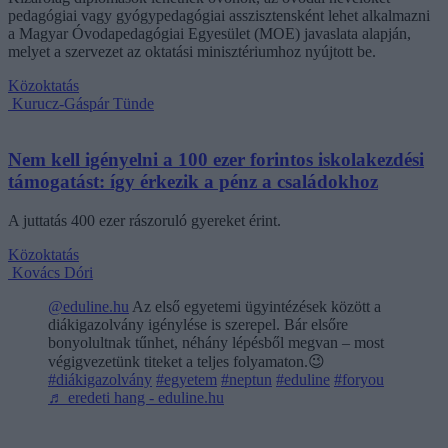
pedagógiai vagy gyógypedagógiai asszisztensként lehet alkalmazni
a Magyar Óvodapedagógiai Egyesület (MOE) javaslata alapján,
melyet a szervezet az oktatási minisztériumhoz nyújtott be.
Közoktatás
Kurucz-Gáspár Tünde
Nem kell igényelni a 100 ezer forintos iskolakezdési
támogatást: így érkezik a pénz a családokhoz
A juttatás 400 ezer rászoruló gyereket érint.
Közoktatás
Kovács Dóri
@eduline.hu
Az első egyetemi ügyintézések között a
diákigazolvány igénylése is szerepel. Bár elsőre
bonyolultnak tűnhet, néhány lépésből megvan – most
végigvezetünk titeket a teljes folyamaton.😉
#diákigazolvány
#egyetem
#neptun
#eduline
#foryou
♬ eredeti hang - eduline.hu