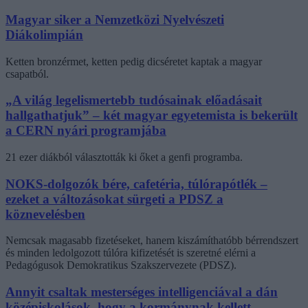
Magyar siker a Nemzetközi Nyelvészeti
Diákolimpián
Ketten bronzérmet, ketten pedig dicséretet kaptak a magyar
csapatból.
„A világ legelismertebb tudósainak előadásait
hallgathatjuk” – két magyar egyetemista is bekerült
a CERN nyári programjába
21 ezer diákból választották ki őket a genfi programba.
NOKS-dolgozók bére, cafetéria, túlórapótlék –
ezeket a változásokat sürgeti a PDSZ a
köznevelésben
Nemcsak magasabb fizetéseket, hanem kiszámíthatóbb bérrendszert
és minden ledolgozott túlóra kifizetését is szeretné elérni a
Pedagógusok Demokratikus Szakszervezete (PDSZ).
Annyit csaltak mesterséges intelligenciával a dán
középiskolások, hogy a kormánynak kellett