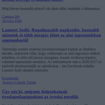
Még három hosszabb pihenő vár rátok idén: mutatjuk a dátumokat.
Campus life
Kovács Dóri
Lannert Judit: Rugalmasabb napkezdés, hosszabb
szünetek és több mozgás jöhet az alsó tagozatokban
szeptembertől
Tizennégy pontos szakmai javaslatcsomagot kaptak az általános
iskolák, amelynek célja, hogy csökkenjen az alsó tagozatos diákok
terhelése, és több idő jusson mozgásra, kreatív tevékenységekre,
valamint tapasztalati tanulásra. Az intézmények már a 2026/2027-es
tanévtől alkalmazhatják az ajánlásokat – írta Facebook-oldalán
Lannert Judit oktatási miniszter.
Közoktatás
Kurucz-Gáspár Tünde
Úgy néz ki, mégsem dolgozhatnak
óvodapedagógusként az óvodai nevelők