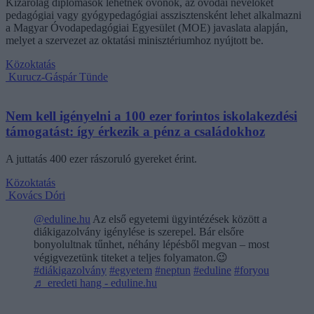
Kizárólag diplomások lehetnek óvónők, az óvodai nevelőket
pedagógiai vagy gyógypedagógiai asszisztensként lehet alkalmazni
a Magyar Óvodapedagógiai Egyesület (MOE) javaslata alapján,
melyet a szervezet az oktatási minisztériumhoz nyújtott be.
Közoktatás
Kurucz-Gáspár Tünde
Nem kell igényelni a 100 ezer forintos iskolakezdési
támogatást: így érkezik a pénz a családokhoz
A juttatás 400 ezer rászoruló gyereket érint.
Közoktatás
Kovács Dóri
@eduline.hu
Az első egyetemi ügyintézések között a
diákigazolvány igénylése is szerepel. Bár elsőre
bonyolultnak tűnhet, néhány lépésből megvan – most
végigvezetünk titeket a teljes folyamaton.😉
#diákigazolvány
#egyetem
#neptun
#eduline
#foryou
♬ eredeti hang - eduline.hu