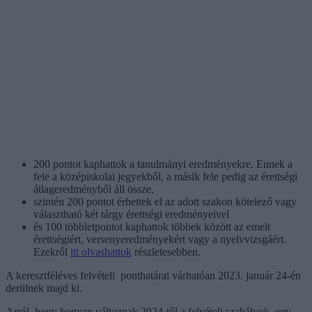
200 pontot kaphattok a tanulmányi eredményekre. Ennek a
fele a középiskolai jegyekből, a másik fele pedig az érettségi
átlageredményből áll össze,
szintén 200 pontot érhettek el az adott szakon kötelező vagy
választható két tárgy érettségi eredményeivel
és 100 többletpontot kaphattok többek között az emelt
érettségiért, versenyeredményekért vagy a nyelvvizsgáért.
Ezekről
itt olvashattok
részletesebben.
A keresztféléves felvételi ponthatárai várhatóan 2023. január 24-én
derülnek majd ki.
Arról, hogy hogyan változnak 2024-től a felvételi szabályok, egy