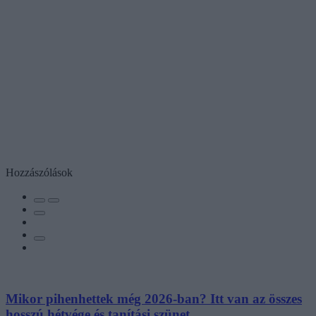
Hozzászólások
Mikor pihenhettek még 2026-ban? Itt van az összes
hosszú hétvége és tanítási szünet