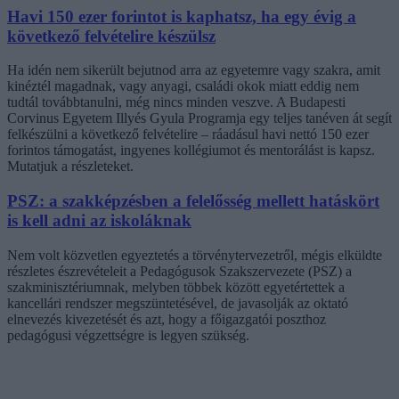
Havi 150 ezer forintot is kaphatsz, ha egy évig a
következő felvételire készülsz
Ha idén nem sikerült bejutnod arra az egyetemre vagy szakra, amit
kinéztél magadnak, vagy anyagi, családi okok miatt eddig nem
tudtál továbbtanulni, még nincs minden veszve. A Budapesti
Corvinus Egyetem Illyés Gyula Programja egy teljes tanéven át segít
felkészülni a következő felvételire – ráadásul havi nettó 150 ezer
forintos támogatást, ingyenes kollégiumot és mentorálást is kapsz.
Mutatjuk a részleteket.
PSZ: a szakképzésben a felelősség mellett hatáskört
is kell adni az iskoláknak
Nem volt közvetlen egyeztetés a törvénytervezetről, mégis elküldte
részletes észrevételeit a Pedagógusok Szakszervezete (PSZ) a
szakminisztériumnak, melyben többek között egyetértettek a
kancellári rendszer megszüntetésével, de javasolják az oktató
elnevezés kivezetését és azt, hogy a főigazgatói poszthoz
pedagógusi végzettségre is legyen szükség.