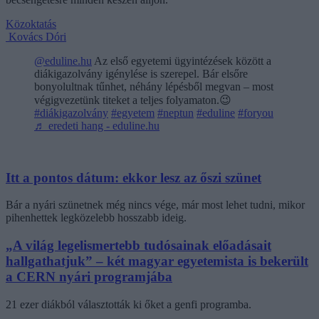
Közoktatás
Kovács Dóri
@eduline.hu
Az első egyetemi ügyintézések között a
diákigazolvány igénylése is szerepel. Bár elsőre
bonyolultnak tűnhet, néhány lépésből megvan – most
végigvezetünk titeket a teljes folyamaton.😉
#diákigazolvány
#egyetem
#neptun
#eduline
#foryou
♬ eredeti hang - eduline.hu
Itt a pontos dátum: ekkor lesz az őszi szünet
Bár a nyári szünetnek még nincs vége, már most lehet tudni, mikor
pihenhettek legközelebb hosszabb ideig.
„A világ legelismertebb tudósainak előadásait
hallgathatjuk” – két magyar egyetemista is bekerült
a CERN nyári programjába
21 ezer diákból választották ki őket a genfi programba.