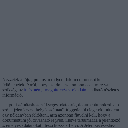
Nézzétek át újra, pontosan milyen dokumentumokat kell
feltöltenetek. Arról, hogy az adott szakon pontosan mire van
szükség, az
intézményi meghirdetések oldalain
található részletes
információ.
Ha pontszámításhoz szükséges adatokról, dokumentumokról van
szó, a jelentkezési helyek számától függetlenül elegendő mindent
egy példányban feltölteni, arra azonban figyelni kell, hogy a
dokumentum jól olvasható legyen, illetve tartalmazza a jelentkező
személyes adataitokat - teszi hozzá a Felvi. A Jelentkezésekhez