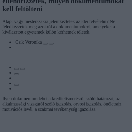
ellenőrizzétek, milyen dokumentumokat
kell feltölteni
Alap- vagy mesterszakra jelentkeztetek az idei felvételin? Ne
feledkezzetek meg azokról a dokumentumokról, amelyeket a
kiválasztott egyetemek külön kérhetnek tőletek.
Csik Veronika
Ilyen dokumentum lehet a kreditelismerésről szóló határozat, az
alkalmassági vizsgáról szóló igazolás, orvosi igazolás, önéletrajz,
motivációs levél, a szakmai tevékenység igazolása.