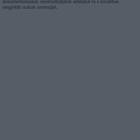
dokumentumaikat, módosíthatjátok adataikat és a korábban
megjelölt szakok sorrendjét.