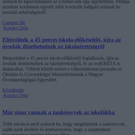
számolt be tapasztalatairól az Eduline-nak egy egyetemista. Példája
azonban korántsem egyedi: több levelezős hallgató számolt be
hasonló nehézségekről.
Campus life
Kovács Dóri
Eltörölnék a 45 perces iskola-előkészítőt, újra az
óvodák dönthetnének az iskolaérettségről
Megszűnhet a 45 perces iskola-előkészítő foglalkozás, újra az
óvodák dönthetnének az iskolaérettségről, és az oviKRÉTA is
átalakulhat. Többek között ezeket a változtatásokat javasolta az
Oktatási és Gyermekügyi Minisztériumnak a Magyar
Óvodapedagógiai Egyesület.
Közoktatás
Kovács Dóri
Már úton vannak a tankönyvek az iskolákba
Több iskola is arról számolt be, hogy megérkeztek a tankönyvek,
zajlik azok átvétele és rendszerezése, hogy a szeptemberi
becsengetésre minden készen álljon.