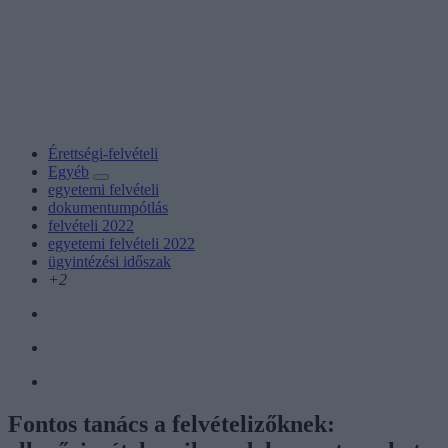
Érettségi-felvételi
Egyéb
egyetemi felvételi
dokumentumpótlás
felvételi 2022
egyetemi felvételi 2022
ügyintézési időszak
+2
Fontos tanács a felvételizőknek: