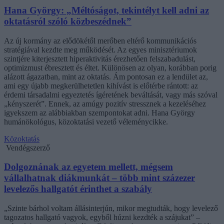
Hana György: „Méltóságot, tekintélyt kell adni az
oktatásról szóló közbeszédnek”
Az új kormány az elődökétől merőben eltérő kommunikációs
stratégiával kezdte meg működését. Az egyes minisztériumok
szintjére kiterjesztett hiperaktivitás érezhetően felszabadulást,
optimizmust ébresztett és éltet. Különösen az olyan, korábban porig
alázott ágazatban, mint az oktatás. Ám pontosan ez a lendület az,
ami egy újabb megkerülhetetlen kihívást is előtérbe rántott: az
érdemi társadalmi egyeztetés ígéretének beváltását, vagy más szóval
„kényszerét”. Ennek, az amúgy pozitív stressznek a kezeléséhez
igyekszem az alábbiakban szempontokat adni. Hana György
humánökológus, közoktatási vezető véleménycikke.
Közoktatás
Vendégszerző
Dolgoznának az egyetem mellett, mégsem
vállalhatnak diákmunkát – több mint százezer
levelezős hallgatót érinthet a szabály
„Szinte bárhol voltam állásinterjún, mikor megtudták, hogy levelező
tagozatos hallgató vagyok, egyből húzni kezdték a szájukat” –