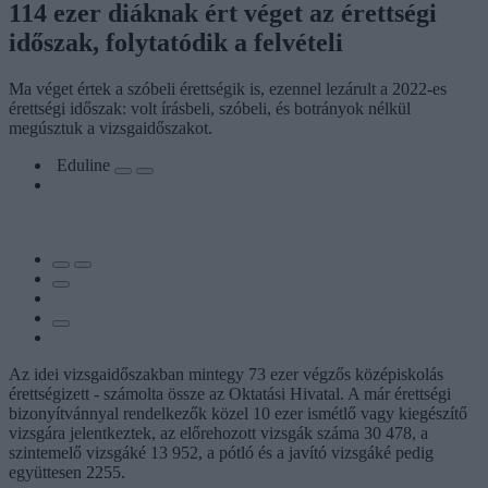
114 ezer diáknak ért véget az érettségi
időszak, folytatódik a felvételi
Ma véget értek a szóbeli érettségik is, ezennel lezárult a 2022-es
érettségi időszak: volt írásbeli, szóbeli, és botrányok nélkül
megúsztuk a vizsgaidőszakot.
Eduline
Az idei vizsgaidőszakban mintegy 73 ezer végzős középiskolás
érettségizett - számolta össze az Oktatási Hivatal. A már érettségi
bizonyítvánnyal rendelkezők közel 10 ezer ismétlő vagy kiegészítő
vizsgára jelentkeztek, az előrehozott vizsgák száma 30 478, a
szintemelő vizsgáké 13 952, a pótló és a javító vizsgáké pedig
együttesen 2255.