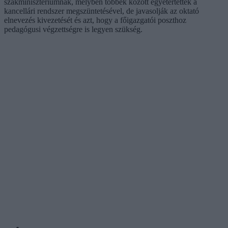
szakminisztériumnak, melyben többek között egyetértettek a
kancellári rendszer megszüntetésével, de javasolják az oktató
elnevezés kivezetését és azt, hogy a főigazgatói poszthoz
pedagógusi végzettségre is legyen szükség.