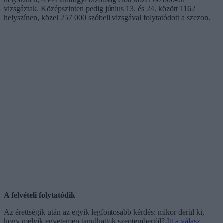
vizsgáztak. Középszinten pedig június 13. és 24. között 1162
helyszínen, közel 257 000 szóbeli vizsgával folytatódott a szezon.
A felvételi folytatódik
Az érettségik után az egyik legfontosabb kérdés: mikor derül ki,
hogy melyik egyetemen tanulhattok szeptembertől?
Itt a válasz.