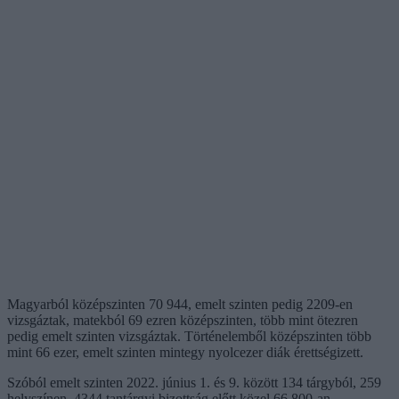
Magyarból középszinten 70 944, emelt szinten pedig 2209-en
vizsgáztak, matekból 69 ezren középszinten, több mint ötezren
pedig emelt szinten vizsgáztak. Történelemből középszinten több
mint 66 ezer, emelt szinten mintegy nyolcezer diák érettségizett.
Szóból emelt szinten 2022. június 1. és 9. között 134 tárgyból, 259
helyszínen, 4344 tantárgyi bizottság előtt közel 66 800-an