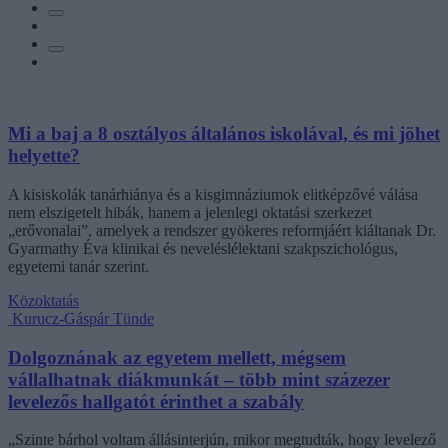
Mi a baj a 8 osztályos általános iskolával, és mi jöhet
helyette?
A kisiskolák tanárhiánya és a kisgimnáziumok elitképzővé válása
nem elszigetelt hibák, hanem a jelenlegi oktatási szerkezet
„erővonalai”, amelyek a rendszer gyökeres reformjáért kiáltanak Dr.
Gyarmathy Éva klinikai és neveléslélektani szakpszichológus,
egyetemi tanár szerint.
Közoktatás
Kurucz-Gáspár Tünde
Dolgoznának az egyetem mellett, mégsem
vállalhatnak diákmunkát – több mint százezer
levelezős hallgatót érinthet a szabály
„Szinte bárhol voltam állásinterjún, mikor megtudták, hogy levelező