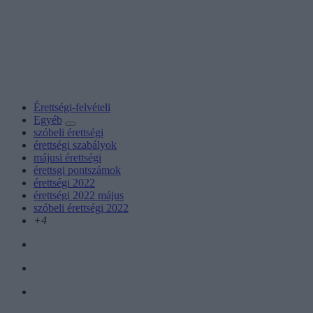
Érettségi-felvételi
Egyéb
szóbeli érettségi
érettségi szabályok
májusi érettségi
érettsgi pontszámok
érettségi 2022
érettségi 2022 május
szóbeli érettségi 2022
+4