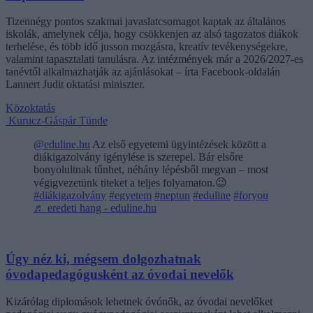
Tizennégy pontos szakmai javaslatcsomagot kaptak az általános
iskolák, amelynek célja, hogy csökkenjen az alsó tagozatos diákok
terhelése, és több idő jusson mozgásra, kreatív tevékenységekre,
valamint tapasztalati tanulásra. Az intézmények már a 2026/2027-es
tanévtől alkalmazhatják az ajánlásokat – írta Facebook-oldalán
Lannert Judit oktatási miniszter.
Közoktatás
Kurucz-Gáspár Tünde
@eduline.hu
Az első egyetemi ügyintézések között a
diákigazolvány igénylése is szerepel. Bár elsőre
bonyolultnak tűnhet, néhány lépésből megvan – most
végigvezetünk titeket a teljes folyamaton.😉
#diákigazolvány
#egyetem
#neptun
#eduline
#foryou
♬ eredeti hang - eduline.hu
Úgy néz ki, mégsem dolgozhatnak
óvodapedagógusként az óvodai nevelők
Kizárólag diplomások lehetnek óvónők, az óvodai nevelőket