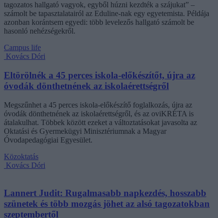
tagozatos hallgató vagyok, egyből húzni kezdték a szájukat” –
számolt be tapasztalatairól az Eduline-nak egy egyetemista. Példája
azonban korántsem egyedi: több levelezős hallgató számolt be
hasonló nehézségekről.
Campus life
Kovács Dóri
Eltörölnék a 45 perces iskola-előkészítőt, újra az
óvodák dönthetnének az iskolaérettségről
Megszűnhet a 45 perces iskola-előkészítő foglalkozás, újra az
óvodák dönthetnének az iskolaérettségről, és az oviKRÉTA is
átalakulhat. Többek között ezeket a változtatásokat javasolta az
Oktatási és Gyermekügyi Minisztériumnak a Magyar
Óvodapedagógiai Egyesület.
Közoktatás
Kovács Dóri
Lannert Judit: Rugalmasabb napkezdés, hosszabb
szünetek és több mozgás jöhet az alsó tagozatokban
szeptembertől