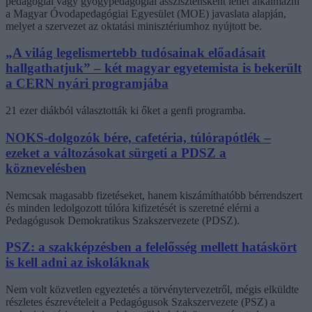
pedagógiai vagy gyógypedagógiai asszisztensként lehet alkalmazni
a Magyar Óvodapedagógiai Egyesület (MOE) javaslata alapján,
melyet a szervezet az oktatási minisztériumhoz nyújtott be.
„A világ legelismertebb tudósainak előadásait
hallgathatjuk” – két magyar egyetemista is bekerült
a CERN nyári programjába
21 ezer diákból választották ki őket a genfi programba.
NOKS-dolgozók bére, cafetéria, túlórapótlék –
ezeket a változásokat sürgeti a PDSZ a
köznevelésben
Nemcsak magasabb fizetéseket, hanem kiszámíthatóbb bérrendszert
és minden ledolgozott túlóra kifizetését is szeretné elérni a
Pedagógusok Demokratikus Szakszervezete (PDSZ).
PSZ: a szakképzésben a felelősség mellett hatáskört
is kell adni az iskoláknak
Nem volt közvetlen egyeztetés a törvénytervezetről, mégis elküldte
részletes észrevételeit a Pedagógusok Szakszervezete (PSZ) a