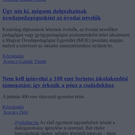
Úgy néz ki, mégsem dolgozhatnak
óvodapedagógusként az óvodai nevelők
Kizárólag diplomások lehetnek óvónők, az óvodai nevelőket
pedagógiai vagy gyógypedagógiai asszisztensként lehet alkalmazni
a Magyar Óvodapedagógiai Egyesület (MOE) javaslata alapján,
melyet a szervezet az oktatási minisztériumhoz nyújtott be.
Közoktatás
Kurucz-Gáspár Tünde
Nem kell igényelni a 100 ezer forintos iskolakezdési
támogatást: így érkezik a pénz a családokhoz
A juttatás 400 ezer rászoruló gyereket érint.
Közoktatás
Kovács Dóri
@eduline.hu
Az első egyetemi ügyintézések között a
diákigazolvány igénylése is szerepel. Bár elsőre
bonyolultnak tűnhet, néhány lépésből megvan – most