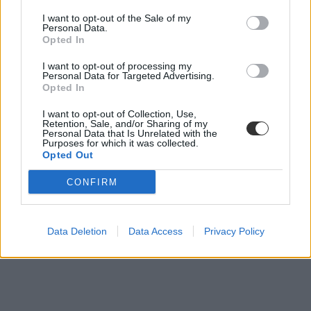
I want to opt-out of the Sale of my
Personal Data.
Opted In
I want to opt-out of processing my
Personal Data for Targeted Advertising.
Opted In
I want to opt-out of Collection, Use,
Retention, Sale, and/or Sharing of my
Personal Data that Is Unrelated with the
Purposes for which it was collected.
diploma
Opted Out
önéletrajz
mesterképzés
CONFIRM
mesterszak
leckekönyv
dokumentumpótlás
felvételi dokumentumok
Data Deletion
Data Access
Privacy Policy
felvételi 2022