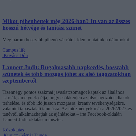
Mikor pihenhettek még 2026-ban? Itt van az összes
hosszú hétvége és tanítási szünet
Még három hosszabb pihenő vár rátok idén: mutatjuk a dátumokat.
Campus life
Kovács Dóri
Lannert Judit: Rugalmasabb napkezdés, hosszabb
szünetek és több mozgás jöhet az alsó tagozatokban
szeptembertől
Tizennégy pontos szakmai javaslatcsomagot kaptak az általános
iskolák, amelynek célja, hogy csökkenjen az alsó tagozatos diákok
terhelése, és több idő jusson mozgásra, kreatív tevékenységekre,
valamint tapasztalati tanulásra. Az intézmények már a 2026/2027-es
tanévtől alkalmazhatják az ajánlásokat – írta Facebook-oldalán
Lannert Judit oktatási miniszter.
Közoktatás
Kurucz-Gáspár Tünde