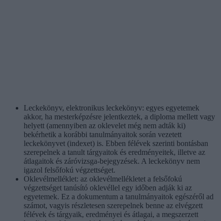
Leckekönyv, elektronikus leckekönyv: egyes egyetemek
akkor, ha mesterképzésre jelentkeztek, a diploma mellett vagy
helyett (amennyiben az oklevelet még nem adták ki)
bekérhetik a korábbi tanulmányaitok során vezetett
leckekönyvet (indexet) is. Ebben félévek szerinti bontásban
szerepelnek a tanult tárgyaitok és eredményeitek, illetve az
átlagaitok és záróvizsga-bejegyzések. A leckekönyv nem
igazol felsőfokú végzettséget.
Oklevélmelléklet: az oklevélmellékletet a felsőfokú
végzettséget tanúsító oklevéllel egy időben adják ki az
egyetemek. Ez a dokumentum a tanulmányaitok egészéről ad
számot, vagyis részletesen szerepelnek benne az elvégzett
félévek és tárgyaik, eredményei és átlagai, a megszerzett