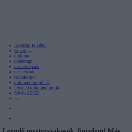
Érettségi-felvételi
Egyéb
diploma
önéletrajz
mesterképzés
mesterszak
leckekönyv
dokumentumpótlás
felvételi dokumentumok
felvételi 2022
+5
Leendő mesterszakosok, figyelem! Más