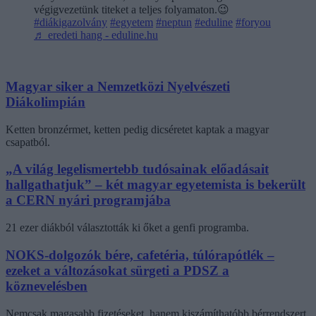
végigvezetünk titeket a teljes folyamaton.😉
#diákigazolvány
#egyetem
#neptun
#eduline
#foryou
♬ eredeti hang - eduline.hu
Magyar siker a Nemzetközi Nyelvészeti
Diákolimpián
Ketten bronzérmet, ketten pedig dicséretet kaptak a magyar
csapatból.
„A világ legelismertebb tudósainak előadásait
hallgathatjuk” – két magyar egyetemista is bekerült
a CERN nyári programjába
21 ezer diákból választották ki őket a genfi programba.
NOKS-dolgozók bére, cafetéria, túlórapótlék –
ezeket a változásokat sürgeti a PDSZ a
köznevelésben
Nemcsak magasabb fizetéseket, hanem kiszámíthatóbb bérrendszert