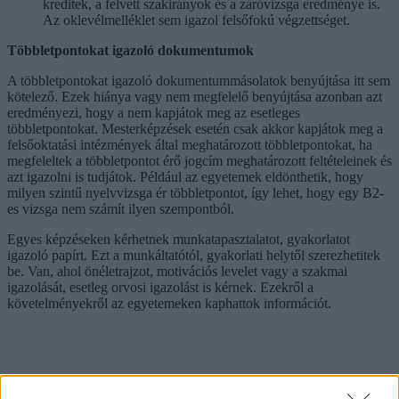
kreditek, a felvett szakirányok és a záróvizsga eredménye is.
Az oklevélmelléklet sem igazol felsőfokú végzettséget.
Többletpontokat igazoló dokumentumok
A többletpontokat igazoló dokumentummásolatok benyújtása itt sem
kötelező. Ezek hiánya vagy nem megfelelő benyújtása azonban azt
eredményezi, hogy a nem kapjátok meg az esetleges
többletpontokat. Mesterképzések esetén csak akkor kapjátok meg a
felsőoktatási intézmények által meghatározott többletpontokat, ha
megfeleltek a többletpontot érő jogcím meghatározott feltételeinek és
azt igazolni is tudjátok. Például az egyetemek eldönthetik, hogy
milyen szintű nyelvvizsga ér többletpontot, így lehet, hogy egy B2-
es vizsga nem számít ilyen szempontból.
Egyes képzéseken kérhetnek munkatapasztalatot, gyakorlatot
igazoló papírt. Ezt a munkáltatótól, gyakorlati helytől szerezhetitek
be. Van, ahol önéletrajzot, motivációs levelet vagy a szakmai
igazolását, esetleg orvosi igazolást is kérnek. Ezekről a
követelményekről az egyetemeken kaphattok információt.