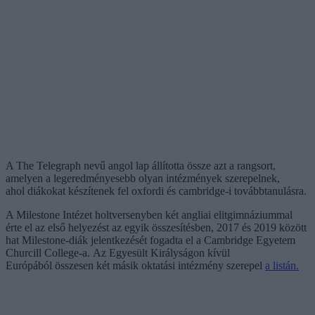
A The Telegraph nevű angol lap állította össze azt a rangsort,
amelyen a legeredményesebb olyan intézmények szerepelnek,
ahol diákokat készítenek fel oxfordi és cambridge-i továbbtanulásra.
A Milestone Intézet holtversenyben két angliai elitgimnáziummal
érte el az első helyezést az egyik összesítésben, 2017 és 2019 között
hat Milestone-diák jelentkezését fogadta el a Cambridge Egyetem
Churcill College-a. Az Egyesült Királyságon kívül
Európából összesen két másik oktatási intézmény szerepel
a listán.