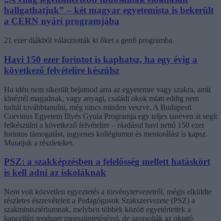
hallgathatjuk” – két magyar egyetemista is bekerült
a CERN nyári programjába
21 ezer diákból választották ki őket a genfi programba.
Havi 150 ezer forintot is kaphatsz, ha egy évig a
következő felvételire készülsz
Ha idén nem sikerült bejutnod arra az egyetemre vagy szakra, amit
kinéztél magadnak, vagy anyagi, családi okok miatt eddig nem
tudtál továbbtanulni, még nincs minden veszve. A Budapesti
Corvinus Egyetem Illyés Gyula Programja egy teljes tanéven át segít
felkészülni a következő felvételire – ráadásul havi nettó 150 ezer
forintos támogatást, ingyenes kollégiumot és mentorálást is kapsz.
Mutatjuk a részleteket.
PSZ: a szakképzésben a felelősség mellett hatáskört
is kell adni az iskoláknak
Nem volt közvetlen egyeztetés a törvénytervezetről, mégis elküldte
részletes észrevételeit a Pedagógusok Szakszervezete (PSZ) a
szakminisztériumnak, melyben többek között egyetértettek a
kancellári rendszer megszüntetésével, de javasolják az oktató