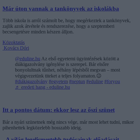
Már úton vannak a tankönyvek az iskolákba
Több iskola is arról számolt be, hogy megérkeztek a tankönyvek,
zajlik azok átvétele és rendszerezése, hogy a szeptemberi
becsengetésre minden készen álljon.
Közoktatás
Kovács Dóri
@eduline.hu
Az első egyetemi ügyintézések között a
diákigazolvány igénylése is szerepel. Bár elsőre
bonyolultnak tűnhet, néhány lépésből megvan – most
végigvezetünk titeket a teljes folyamaton.😉
#diákigazolvány
#egyetem
#neptun
#eduline
#foryou
♬ eredeti hang - eduline.hu
Itt a pontos dátum: ekkor lesz az őszi szünet
Bár a nyári szünetnek még nincs vége, már most lehet tudni, mikor
pihenhettek legközelebb hosszabb ideig.
„A világ legelismertebb tudósainak előadásait