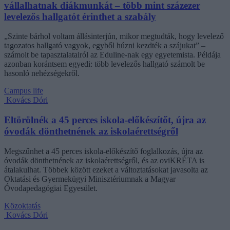
vállalhatnak diákmunkát – több mint százezer
levelezős hallgatót érinthet a szabály
„Szinte bárhol voltam állásinterjún, mikor megtudták, hogy levelező
tagozatos hallgató vagyok, egyből húzni kezdték a szájukat” –
számolt be tapasztalatairól az Eduline-nak egy egyetemista. Példája
azonban korántsem egyedi: több levelezős hallgató számolt be
hasonló nehézségekről.
Campus life
Kovács Dóri
Eltörölnék a 45 perces iskola-előkészítőt, újra az
óvodák dönthetnének az iskolaérettségről
Megszűnhet a 45 perces iskola-előkészítő foglalkozás, újra az
óvodák dönthetnének az iskolaérettségről, és az oviKRÉTA is
átalakulhat. Többek között ezeket a változtatásokat javasolta az
Oktatási és Gyermekügyi Minisztériumnak a Magyar
Óvodapedagógiai Egyesület.
Közoktatás
Kovács Dóri