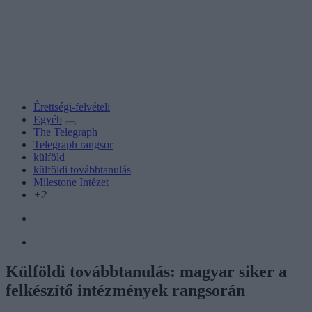
Érettségi-felvételi
Egyéb
The Telegraph
Telegraph rangsor
külföld
külföldi továbbtanulás
Milestone Intézet
+2
Külföldi továbbtanulás: magyar siker a
felkészítő intézmények rangsorán