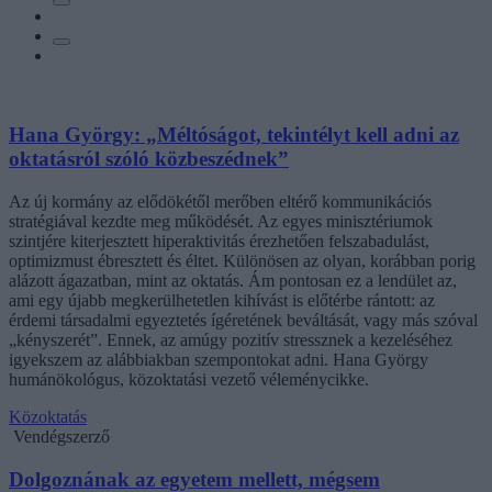
Hana György: „Méltóságot, tekintélyt kell adni az
oktatásról szóló közbeszédnek”
Az új kormány az elődökétől merőben eltérő kommunikációs
stratégiával kezdte meg működését. Az egyes minisztériumok
szintjére kiterjesztett hiperaktivitás érezhetően felszabadulást,
optimizmust ébresztett és éltet. Különösen az olyan, korábban porig
alázott ágazatban, mint az oktatás. Ám pontosan ez a lendület az,
ami egy újabb megkerülhetetlen kihívást is előtérbe rántott: az
érdemi társadalmi egyeztetés ígéretének beváltását, vagy más szóval
„kényszerét”. Ennek, az amúgy pozitív stressznek a kezeléséhez
igyekszem az alábbiakban szempontokat adni. Hana György
humánökológus, közoktatási vezető véleménycikke.
Közoktatás
Vendégszerző
Dolgoznának az egyetem mellett, mégsem