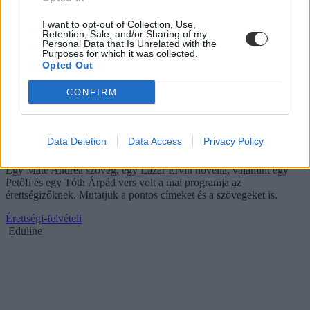
I want to opt-out of Collection, Use,
Retention, Sale, and/or Sharing of my
Personal Data that Is Unrelated with the
Purposes for which it was collected.
Opted Out
CONFIRM
Megmutatjuk, pontosan miket kellett magyarból
Data Deletion
Data Access
Privacy Policy
középszinten elemeznie az érettségizőknek
Egy Máté Andrea szöveg, egy Lázár Ervin novella, valamint egy
Petőfi és egy Tóth Árpád vers volt a mai programja az
érettségizőknek. Mutatjuk a pontos címeket és a szövegeket is.
Érettségi-felvételi
Eduline