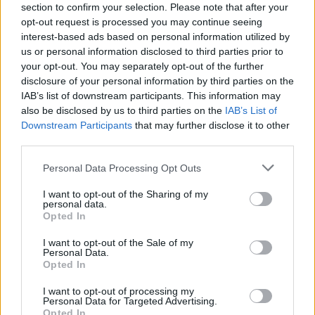
section to confirm your selection. Please note that after your
opt-out request is processed you may continue seeing
"Eleve volt benne egy ördög, már emiatt egyszerű
interest-based ads based on personal information utilized by
volt" - diákok a középszintű magyarérettségiről
us or personal information disclosed to third parties prior to
your opt-out. You may separately opt-out of the further
Nem érezték nehéznek, de voltak benne kifejezetten szivatós
disclosure of your personal information by third parties on the
kérdések is - így jellemezték kérdéseinkre a 2023-as középszintű
IAB’s list of downstream participants. This information may
magyarérettségit a diákok. 14 órakor közöljük a középszintű magyar
also be disclosed by us to third parties on the
IAB’s List of
nem hivatalos megoldásait.
Downstream Participants
that may further disclose it to other
Érettségi-felvételi
third parties.
Eduline
Personal Data Processing Opt Outs
I want to opt-out of the Sharing of my
personal data.
Opted In
I want to opt-out of the Sale of my
Personal Data.
Opted In
I want to opt-out of processing my
Personal Data for Targeted Advertising.
Opted In