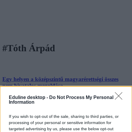
#Tóth Árpád
Egy helyen a középszintű magyarérettségi összes
nem hivatalos megoldása
Minden, amit a 2023-as közép-magyarról tudni akartál és tőled
Eduline desktop -
Do Not Process My Personal
Information
kérdezték meg négy órán keresztül.
Érettségi-felvételi
If you wish to opt-out of the sale, sharing to third parties, or
Eduline
processing of your personal or sensitive information for
targeted advertising by us, please use the below opt-out