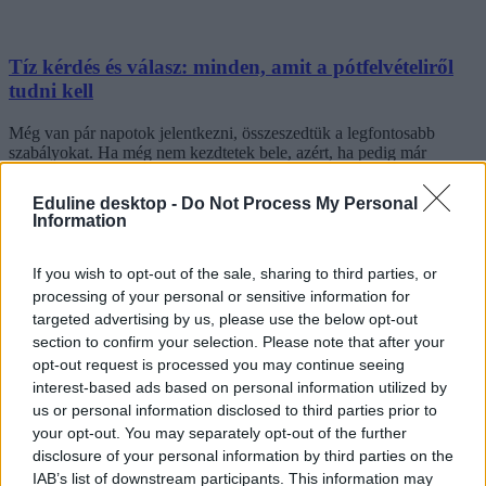
Tíz kérdés és válasz: minden, amit a pótfelvételiről
tudni kell
Még van pár napotok jelentkezni, összeszedtük a legfontosabb
szabályokat. Ha még nem kezdtetek bele, azért, ha pedig már
jelentkeztetek, azért érdemes elolvasni a következő listát.
Eduline desktop -
Do Not Process My Personal
Érettségi-felvételi
Information
Csik Veronika
If you wish to opt-out of the sale, sharing to third parties, or
processing of your personal or sensitive information for
targeted advertising by us, please use the below opt-out
section to confirm your selection. Please note that after your
opt-out request is processed you may continue seeing
interest-based ads based on personal information utilized by
us or personal information disclosed to third parties prior to
your opt-out. You may separately opt-out of the further
disclosure of your personal information by third parties on the
IAB’s list of downstream participants. This information may