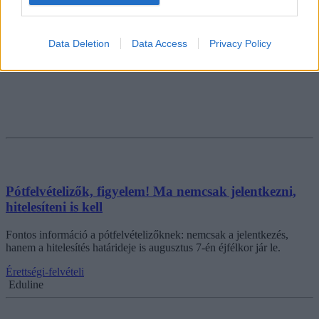
Data Deletion
Data Access
Privacy Policy
Pótfelvételizők, figyelem! Ma nemcsak jelentkezni,
hitelesíteni is kell
Fontos információ a pótfelvételizőknek: nemcsak a jelentkezés,
hanem a hitelesítés határideje is augusztus 7-én éjfélkor jár le.
Érettségi-felvételi
Eduline