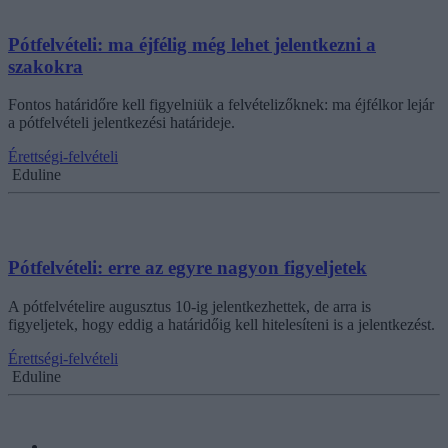
Pótfelvételi: ma éjfélig még lehet jelentkezni a
szakokra
Fontos határidőre kell figyelniük a felvételizőknek: ma éjfélkor lejár
a pótfelvételi jelentkezési határideje.
Érettségi-felvételi
Eduline
Pótfelvételi: erre az egyre nagyon figyeljetek
A pótfelvételire augusztus 10-ig jelentkezhettek, de arra is
figyeljetek, hogy eddig a határidőig kell hitelesíteni is a jelentkezést.
Érettségi-felvételi
Eduline