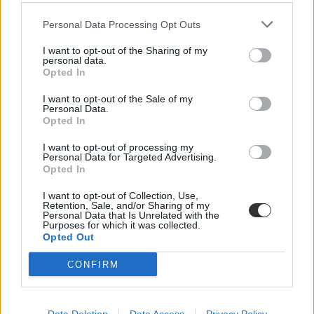
Personal Data Processing Opt Outs
I want to opt-out of the Sharing of my
personal data.
Opted In
I want to opt-out of the Sale of my
Personal Data.
Ekkor nézhetitek meg a kijavított érettségiket a
Opted In
kormányhivatalban
I want to opt-out of processing my
Personal Data for Targeted Advertising.
Az Oktatási Hivatal közzétette, mikor nézhetitek meg a kijavított
Opted In
érettségi dolgozataitokat, ha kormányhivatalban jelentkeztetek a
vizsgára.
I want to opt-out of Collection, Use,
Retention, Sale, and/or Sharing of my
Érettségi-felvételi
Personal Data that Is Unrelated with the
Gál Luca
Purposes for which it was collected.
Opted Out
CONFIRM