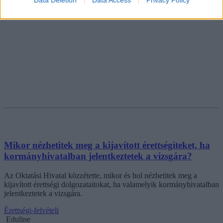
Data Deletion
Data Access
Privacy Policy
Mikor nézhetitek meg a kijavított érettségiteket, ha
kormányhivatalban jelentkeztetek a vizsgára?
Az Oktatási Hivatal közzétette, mikor és hol nézhetitek meg a
kijavított érettségi dolgozataitokat, ha valamelyik kormányhivatalban
jelentkeztetek a vizsgára.
Érettségi-felvételi
Eduline