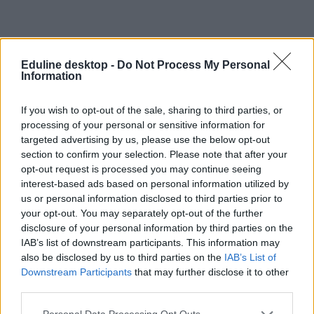
Eduline desktop -
Do Not Process My Personal
Information
#ismerkedés
If you wish to opt-out of the sale, sharing to third parties, or
processing of your personal or sensitive information for
targeted advertising by us, please use the below opt-out
section to confirm your selection. Please note that after your
opt-out request is processed you may continue seeing
interest-based ads based on personal information utilized by
Elegük van az egyetemistáknak az online
us or personal information disclosed to third parties prior to
társkeresésből, újra a személyes találkozásokat
your opt-out. You may separately opt-out of the further
részesítik előnyben
disclosure of your personal information by third parties on the
IAB’s list of downstream participants. This information may
Csökken a társkereső appok népszerűsége, a fiatalok inkább az
also be disclosed by us to third parties on the
IAB’s List of
egyetemi rendezvényeket és fesztiválokat részesítik előnyben az új
kapcsolatok kialakításához - derül ki az EFOTT lapunknak küldött
Downstream Participants
that may further disclose it to other
friss kutatásából.
third parties.
Campus life