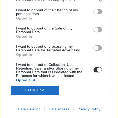
Personal Data Processing Opt Outs
Székács Linda
I want to opt-out of the Sharing of my
personal data.
Opted In
Gólyatali és gólya-túra: több egyetemen már most
I want to opt-out of the Sale of my
Personal Data.
szervezik a bulikat az elsőéveseknek
Opted In
Még csak pár napja derültek ki a ponthatárok, de néhány egyetemen
I want to opt-out of processing my
már meghirdették az első gólyatalálkozókat és bulikat. Ha
Personal Data for Targeted Advertising.
szeretnétek, hogy már a gólyatáborban is legyenek ismerős arcok,
Opted In
akkor érdemes élnetek ezekkel a lehetőségekkel. A lista még nem túl
hosszú, viszont amint megtudunk újabb eseményeket, frissítjük a
I want to opt-out of Collection, Use,
cikket.
Retention, Sale, and/or Sharing of my
Personal Data that Is Unrelated with the
Campus life
Purposes for which it was collected.
Opted Out
Tóth Alexandra
CONFIRM
Data Deletion
Data Access
Privacy Policy