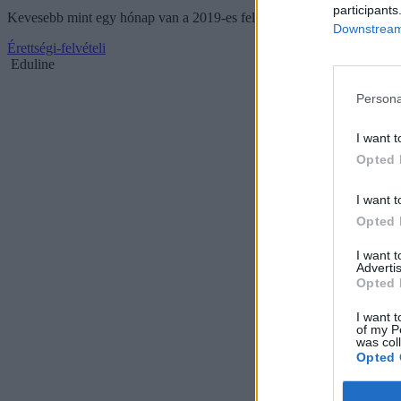
participants
Kevesebb mint egy hónap van a 2019-es felvételi ponthatárhúzásáig. D
Downstream 
Érettségi-felvételi
Eduline
Persona
I want t
Opted 
I want t
Opted 
I want 
Advertis
Opted 
I want t
of my P
was col
Opted 