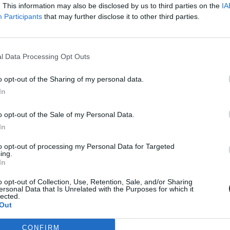
. This information may also be disclosed by us to third parties on the
IA
e melyek idén a legnépszerűbb BA- és BSc-szakok? Itt találjátok azt a h
Participants
that may further disclose it to other third parties.
l Data Processing Opt Outs
o opt-out of the Sharing of my personal data.
In
o opt-out of the Sale of my Personal Data.
In
to opt-out of processing my Personal Data for Targeted
ing.
In
o opt-out of Collection, Use, Retention, Sale, and/or Sharing
ersonal Data that Is Unrelated with the Purposes for which it
lected.
Out
CONFIRM