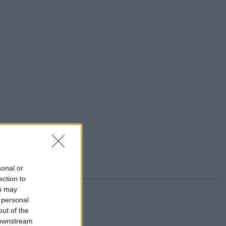
sonal or
ection to
ou may
 personal
out of the
 downstream