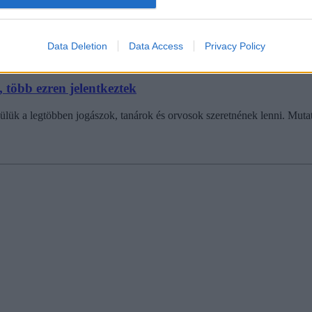
Data Deletion
Data Access
Privacy Policy
 több ezren jelentkeztek
ülük a legtöbben jogászok, tanárok és orvosok szeretnének lenni. Mutat