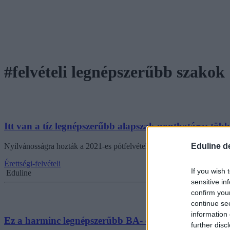
#felvételi legnépszerűbb szakok
Itt van a tíz legnépszerűbb alapszak ponthatára: több 
Eduline d
Nyilvánosságra hozták a 2021-es pótfelvételi ponthatárait. Mutatjuk,
Érettségi-felvételi
If you wish 
Eduline
sensitive in
confirm you
continue se
information 
Ez a harminc legnépszerűbb BA- és BSc-szak a 2019-es
further disc