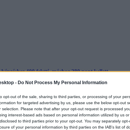
képzéshez 400 feletti, máshoz 280 pont kellett
esktop -
Do Not Process My Personal Information
 milyen ponthatárokat húztak a legnépszerűbb alapszakokon.
to opt-out of the sale, sharing to third parties, or processing of your per
formation for targeted advertising by us, please use the below opt-out s
r selection. Please note that after your opt-out request is processed y
eing interest-based ads based on personal information utilized by us or
disclosed to third parties prior to your opt-out. You may separately opt-
 felvételin
losure of your personal information by third parties on the IAB’s list of