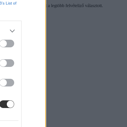
B’s List of
arminc képzést, amelyet a legtöbb felvételiző választott.