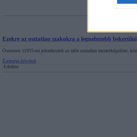
Ezekre az osztatlan szakokra a legnehezebb bekerülni,
Összesen 11955-en jelentkeztek az idén osztatlan mesterképzésre, köz
Érettségi-felvételi
Eduline