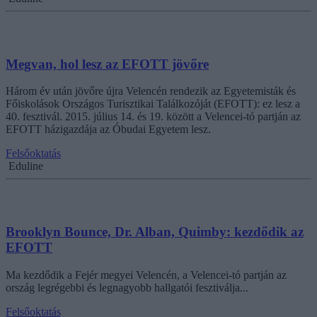
Megvan, hol lesz az EFOTT jövőre
Három év után jövőre újra Velencén rendezik az Egyetemisták és
Főiskolások Országos Turisztikai Találkozóját (EFOTT): ez lesz a
40. fesztivál. 2015. július 14. és 19. között a Velencei-tó partján az
EFOTT házigazdája az Óbudai Egyetem lesz.
Felsőoktatás
Eduline
Brooklyn Bounce, Dr. Alban, Quimby: kezdődik az
EFOTT
Ma kezdődik a Fejér megyei Velencén, a Velencei-tó partján az
ország legrégebbi és legnagyobb hallgatói fesztiválja...
Felsőoktatás