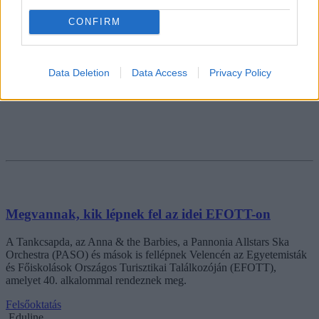
CONFIRM
Data Deletion
Data Access
Privacy Policy
Megvannak, kik lépnek fel az idei EFOTT-on
A Tankcsapda, az Anna & the Barbies, a Pannonia Allstars Ska
Orchestra (PASO) és mások is fellépnek Velencén az Egyetemisták
és Főiskolások Országos Turisztikai Találkozóján (EFOTT),
amelyet 40. alkalommal rendeznek meg.
Felsőoktatás
Eduline