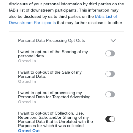
disclosure of your personal information by third parties on the
IAB’s list of downstream participants. This information may
also be disclosed by us to third parties on the
IAB’s List of
Downstream Participants
that may further disclose it to other
third parties.
Personal Data Processing Opt Outs
I want to opt-out of the Sharing of my
personal data.
Opted In
Megvan, hol lesz az EFOTT 2016-ban
I want to opt-out of the Sale of my
Jövőre ismét Velencén lesz az EFOTT július 12-17. között. A
Personal Data.
házigazda szerepét pedig két egyetem is magára vállalta.
Opted In
Felsőoktatás
I want to opt-out of processing my
Eduline
Personal Data for Targeted Advertising.
Opted In
I want to opt-out of Collection, Use,
Retention, Sale, and/or Sharing of my
Personal Data that Is Unrelated with the
Purposes for which it was collected.
Opted Out