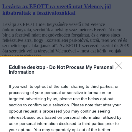
Lezárta az EFOTT-ra vezető utat Velence, jól
kibabráltak a fesztiválozókkal
Lezárja az EFOTT idei helyszínére vezető utat Velence
önkormányzata, szerintük a néhány száz méteres Evezős út nem
bírja a fesztivál miatt megnövekedett forgalmat, és a város sincs
felkészülve arra, hogy „közterületei parkolóvá, utcái, terei wc-vé és
szemétteleppé alakuljanak át”. Az EFOTT szervezői szerint ők 2019
óta szerettek volna tárgyalni Velencével – most azt kérik, vonják
vissza az intézkedést.
Campus life
Eduline desktop -
Do Not Process My Personal
Eduline
Information
If you wish to opt-out of the sale, sharing to third parties, or
processing of your personal or sensitive information for
targeted advertising by us, please use the below opt-out
section to confirm your selection. Please note that after your
opt-out request is processed you may continue seeing
interest-based ads based on personal information utilized by
us or personal information disclosed to third parties prior to
your opt-out. You may separately opt-out of the further