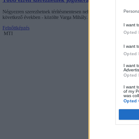
Persona
Négyezren szerezhetnek térítésmentesen nehézgépjárműre szóló jogosí
következő években - közölte Varga Mihály.
I want t
Felnőttképzés
Opted 
MTI
I want t
Opted 
I want 
Advertis
Opted 
I want t
of my P
was col
Opted 