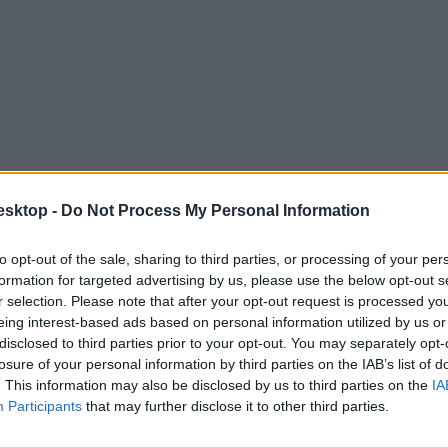
esktop -
Do Not Process My Personal Information
erezhető a buszvezetői képesítés
to opt-out of the sale, sharing to third parties, or processing of your per
formation for targeted advertising by us, please use the below opt-out s
etői engedéllyel rendelkezők részére szervezett, autóbuszvezetésre jo
r selection. Please note that after your opt-out request is processed y
eing interest-based ads based on personal information utilized by us or
disclosed to third parties prior to your opt-out. You may separately opt-
losure of your personal information by third parties on the IAB’s list of
. This information may also be disclosed by us to third parties on the
IA
Participants
that may further disclose it to other third parties.
nak a részletek