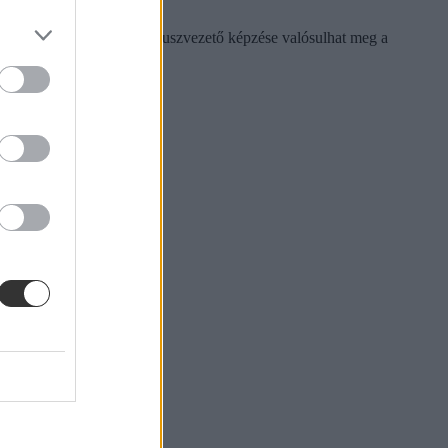
jármű-vezető és 1600 autóbuszvezető képzése valósulhat meg a