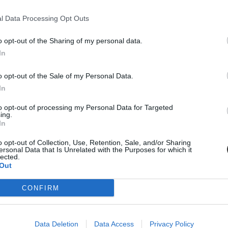
l Data Processing Opt Outs
tványt, a mintegy 4 milliárd forintos belföldi forrásból 2400 tehergép
o opt-out of the Sharing of my personal data.
In
o opt-out of the Sale of my Personal Data.
In
to opt-out of processing my Personal Data for Targeted
ing.
In
o opt-out of Collection, Use, Retention, Sale, and/or Sharing
ersonal Data that Is Unrelated with the Purposes for which it
lected.
Out
CONFIRM
Data Deletion
Data Access
Privacy Policy