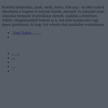
Kísérleti elektronika, punk, metál, trance, folk-pop - ha idén nyárod
elkerülnéd a Szigetet és helyette kisebb, alternatív és sokszínű zenei
stílusokat bemutató fesztiválokra mennél, segítünk a döntésben.
Alábbi válogatásunkból kiderül az is, hol lehet hastáncolni vagy
éppen gombászni, és hogy hol vehetsz részt pankrátor workshopon.
Vatai Dalma