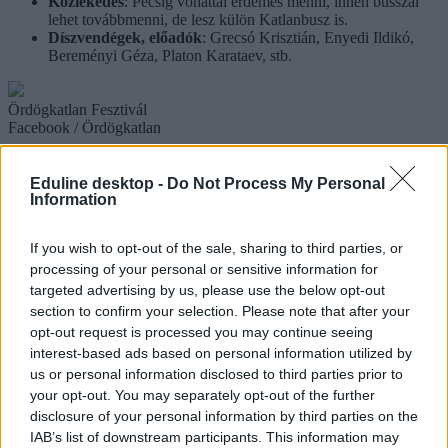
Közlekedés
: Pécsig vonattal érdemes menni, innen busszal
lehet továbbmenni, de lesz külön Katlanbusz is.
Díszvendégek, előadók
: Grecsó Krisztián, Enyedi Ildikó,
Bereményi Géza, Platon Karataev, stb.
Ördögkatlan Fesztivál
Facebook / Ördögkatlan
Fishing on Orfű
Eduline desktop -
Do Not Process My Personal
Az Orfűi-tónál megrendezésre kerülő fesztiválon teljes képet
Information
kaphatsz a hazai előadói szcénáról, az ismertebbektől a
legalterebbekig. Bár a fesztivál honlapja szerint már minden jegy
If you wish to opt-out of the sale, sharing to third parties, or
elfogyott,
a jegycserére a Ticketswap-ot ajánlják
, itt még a hónap
végéig lecsaphatsz egy jegyre vagy éppen bérletre. Fröccs-, sör-,
processing of your personal or sensitive information for
bringa- és barlangtúrára is lesz lehetőséged, sőt, a pezsgős brunch is
targeted advertising by us, please use the below opt-out
szerepel a programok között.
section to confirm your selection. Please note that after your
opt-out request is processed you may continue seeing
Helyszín
: Orfűi-tó
interest-based ads based on personal information utilized by
Időpont
: június 24-27.
Jegyek
: a napijegy 22 990 Ft, a bérlet 59 990 Ft.
us or personal information disclosed to third parties prior to
Közlekedés
: Pécsig vonattal, onnan busszal érdemes menni.
your opt-out. You may separately opt-out of the further
Előadók
: 30Y, Belga, Bohemian Betyars, Csaknekedkislány,
disclosure of your personal information by third parties on the
Quimby, Carson Coma.
IAB’s list of downstream participants. This information may