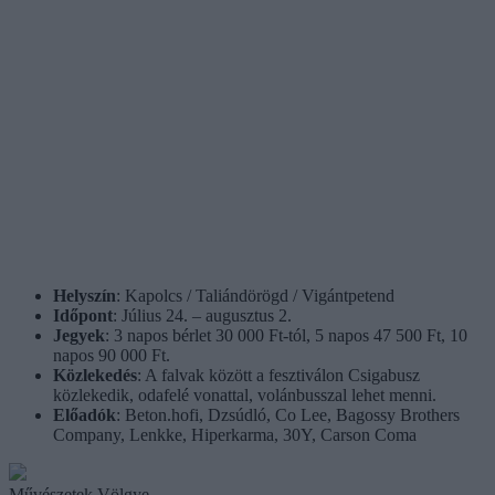
Helyszín
: Kapolcs / Taliándörögd / Vigántpetend
Időpont
: Július 24. – augusztus 2.
Jegyek
: 3 napos bérlet 30 000 Ft-tól, 5 napos 47 500 Ft, 10
napos 90 000 Ft.
Közlekedés
: A falvak között a fesztiválon Csigabusz
közlekedik, odafelé vonattal, volánbusszal lehet menni.
Előadók
: Beton.hofi, Dzsúdló, Co Lee, Bagossy Brothers
Company, Lenkke, Hiperkarma, 30Y, Carson Coma
Művészetek Völgye