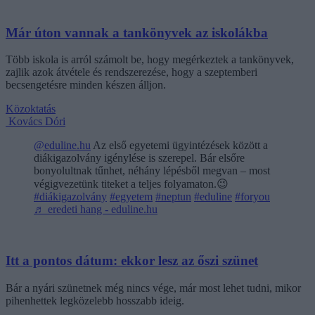
Már úton vannak a tankönyvek az iskolákba
Több iskola is arról számolt be, hogy megérkeztek a tankönyvek,
zajlik azok átvétele és rendszerezése, hogy a szeptemberi
becsengetésre minden készen álljon.
Közoktatás
Kovács Dóri
@eduline.hu
Az első egyetemi ügyintézések között a
diákigazolvány igénylése is szerepel. Bár elsőre
bonyolultnak tűnhet, néhány lépésből megvan – most
végigvezetünk titeket a teljes folyamaton.😉
#diákigazolvány
#egyetem
#neptun
#eduline
#foryou
♬ eredeti hang - eduline.hu
Itt a pontos dátum: ekkor lesz az őszi szünet
Bár a nyári szünetnek még nincs vége, már most lehet tudni, mikor
pihenhettek legközelebb hosszabb ideig.