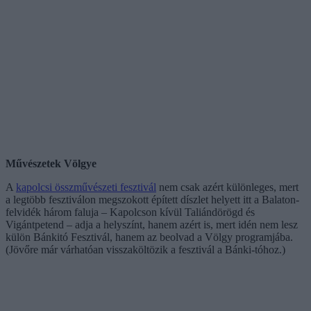
Művészetek Völgye
A
kapolcsi összművészeti fesztivál
nem csak azért különleges, mert
a legtöbb fesztiválon megszokott épített díszlet helyett itt a Balaton-
felvidék három faluja – Kapolcson kívül Taliándörögd és
Vigántpetend – adja a helyszínt, hanem azért is, mert idén nem lesz
külön Bánkitó Fesztivál, hanem az beolvad a Völgy programjába.
(Jövőre már várhatóan visszaköltözik a fesztivál a Bánki-tóhoz.)