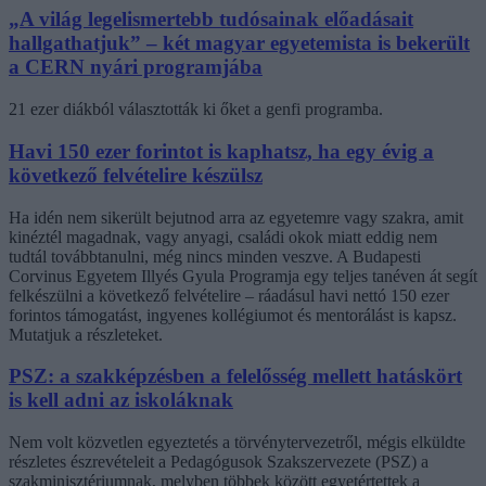
„A világ legelismertebb tudósainak előadásait
hallgathatjuk” – két magyar egyetemista is bekerült
a CERN nyári programjába
21 ezer diákból választották ki őket a genfi programba.
Havi 150 ezer forintot is kaphatsz, ha egy évig a
következő felvételire készülsz
Ha idén nem sikerült bejutnod arra az egyetemre vagy szakra, amit
kinéztél magadnak, vagy anyagi, családi okok miatt eddig nem
tudtál továbbtanulni, még nincs minden veszve. A Budapesti
Corvinus Egyetem Illyés Gyula Programja egy teljes tanéven át segít
felkészülni a következő felvételire – ráadásul havi nettó 150 ezer
forintos támogatást, ingyenes kollégiumot és mentorálást is kapsz.
Mutatjuk a részleteket.
PSZ: a szakképzésben a felelősség mellett hatáskört
is kell adni az iskoláknak
Nem volt közvetlen egyeztetés a törvénytervezetről, mégis elküldte
részletes észrevételeit a Pedagógusok Szakszervezete (PSZ) a
szakminisztériumnak, melyben többek között egyetértettek a