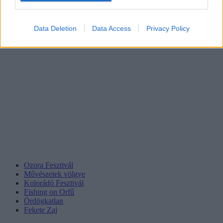
Data Deletion
Data Access
Privacy Policy
Ozora Fesztivál
Művészetek völgye
Kolorádó Fesztivál
Fishing on Orfű
Ördögkatlan
Fekete Zaj