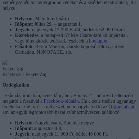
keményzenét, az underground zenéket és a kísérleti elektronikát, itt a
helyed.
Helyszín
: Mátrafüred-Sástó
Időpont
: Július 29. – augusztus 1.
Jegyek
: napijegyek 15 990 Ft-tól, bérletek 62 990 Ft-tól.
Közlekedés
: a budapesti SYMA Csarnoktól különjárattal,
vagy tömegközlekedéssel, részletek a
honlapon
.
Előadók
: Berlin Manson, csicskakoporsó, fllozz, Green
Carnation, N8NOFACE, stb.
Fekete Zaj
Facebook / Fekete Zaj
Ördögkatlan
„Színház, irodalom, zene, tánc, bor, Baranya” – ad rövid jellemzést
magáról a fesztivál a
Facebook-oldalán
. Ha a zene mellett ugyanúgy
érdekel a színház és a művészet, nem hagyhatod ki az
Ördögkatlant
,
ami az egyik legfontosabb hazai színházművészeti találkozó.
Helyszín
: Nagyharsány, Baranya megye
Időpont
: augusztus 4-8.
Jegyek
: napijegyek 11 900 Ft, bérlet 46 000 Ft.