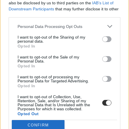
also be disclosed by us to third parties on the
IAB’s List of
Downstream Participants
that may further disclose it to other
Fishing On Orfű
Facebook / Fishing On Orfű
third parties.
Ozora Festival
Personal Data Processing Opt Outs
A pszichedelikus zenei élményt jelentő
fesztivál
jelentős nemzetközi
I want to opt-out of the Sharing of my
közönségre tett szert, így az árt euróban adják meg. Nem olcsó
personal data.
szórakozás, de nagy élmény lehet, ha a goa, a trance, a psy és chill
Opted In
zenék rajongója vagy – illetve ha a szüleid segítenek kifizetni a
fesztiválbérletet.
I want to opt-out of the Sale of my
Personal Data.
Helyszín
: Dádpuszta, Fejér megye
Opted In
Időpont
: július 24 – augusztus 4.
Jegyek
: 290 euró (azaz körülbelül 100,000 Ft)
I want to opt-out of processing my
Közlekedés
: tömegközlekedéssel Kelenföldről vonattal, majd
Personal Data for Targeted Advertising.
volánbusszal lehet eljutni a helyszínre, a reptérről Ozora
Opted In
Shuttle közlekedik.
Előadók
: Hilight Tribe, Star Sounds Orchestra, Ace Ventura,
I want to opt-out of Collection, Use,
Retention, Sale, and/or Sharing of my
stb.
Personal Data that Is Unrelated with the
Purposes for which it was collected.
Opted Out
Ozora Fesztivál
Facebook / Ozora Fesztivál official
CONFIRM