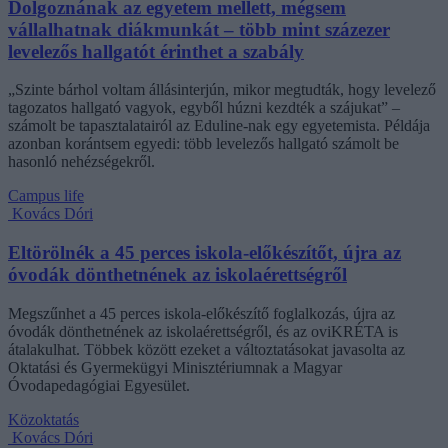
Dolgoznának az egyetem mellett, mégsem
vállalhatnak diákmunkát – több mint százezer
levelezős hallgatót érinthet a szabály
„Szinte bárhol voltam állásinterjún, mikor megtudták, hogy levelező
tagozatos hallgató vagyok, egyből húzni kezdték a szájukat” –
számolt be tapasztalatairól az Eduline-nak egy egyetemista. Példája
azonban korántsem egyedi: több levelezős hallgató számolt be
hasonló nehézségekről.
Campus life
Kovács Dóri
Eltörölnék a 45 perces iskola-előkészítőt, újra az
óvodák dönthetnének az iskolaérettségről
Megszűnhet a 45 perces iskola-előkészítő foglalkozás, újra az
óvodák dönthetnének az iskolaérettségről, és az oviKRÉTA is
átalakulhat. Többek között ezeket a változtatásokat javasolta az
Oktatási és Gyermekügyi Minisztériumnak a Magyar
Óvodapedagógiai Egyesület.
Közoktatás
Kovács Dóri