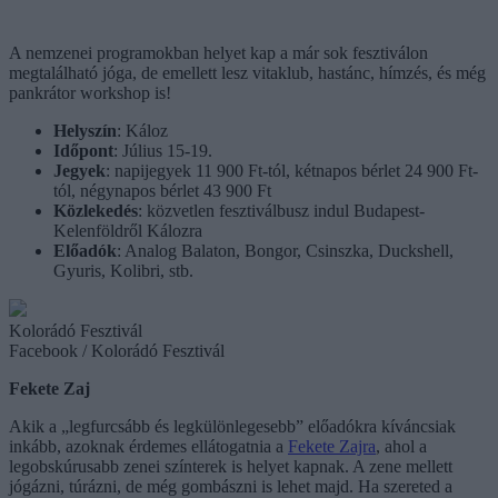
A nemzenei programokban helyet kap a már sok fesztiválon
megtalálható jóga, de emellett lesz vitaklub, hastánc, hímzés, és még
pankrátor workshop is!
Helyszín
: Káloz
Időpont
: Július 15-19.
Jegyek
: napijegyek 11 900 Ft-tól, kétnapos bérlet 24 900 Ft-
tól, négynapos bérlet 43 900 Ft
Közlekedés
: közvetlen fesztiválbusz indul Budapest-
Kelenföldről Kálozra
Előadók
: Analog Balaton, Bongor, Csinszka, Duckshell,
Gyuris, Kolibri, stb.
Kolorádó Fesztivál
Facebook / Kolorádó Fesztivál
Fekete Zaj
Akik a „legfurcsább és legkülönlegesebb” előadókra kíváncsiak
inkább, azoknak érdemes ellátogatnia a
Fekete Zajra
, ahol a
legobskúrusabb zenei színterek is helyet kapnak. A zene mellett
jógázni, túrázni, de még gombászni is lehet majd. Ha szereted a