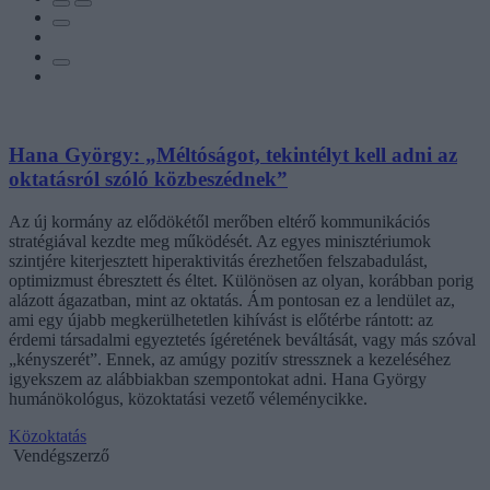
Hana György: „Méltóságot, tekintélyt kell adni az
oktatásról szóló közbeszédnek”
Az új kormány az elődökétől merőben eltérő kommunikációs
stratégiával kezdte meg működését. Az egyes minisztériumok
szintjére kiterjesztett hiperaktivitás érezhetően felszabadulást,
optimizmust ébresztett és éltet. Különösen az olyan, korábban porig
alázott ágazatban, mint az oktatás. Ám pontosan ez a lendület az,
ami egy újabb megkerülhetetlen kihívást is előtérbe rántott: az
érdemi társadalmi egyeztetés ígéretének beváltását, vagy más szóval
„kényszerét”. Ennek, az amúgy pozitív stressznek a kezeléséhez
igyekszem az alábbiakban szempontokat adni. Hana György
humánökológus, közoktatási vezető véleménycikke.
Közoktatás
Vendégszerző