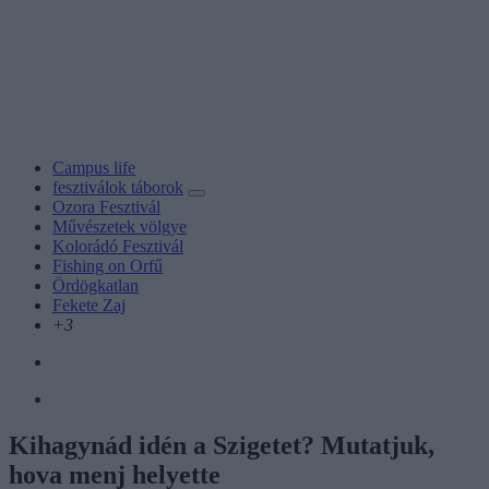
Campus life
fesztiválok táborok
Ozora Fesztivál
Művészetek völgye
Kolorádó Fesztivál
Fishing on Orfű
Ördögkatlan
Fekete Zaj
+3
Kihagynád idén a Szigetet? Mutatjuk,
hova menj helyette