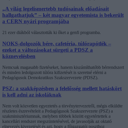
„A világ legelismertebb tudósainak előadásait
hallgathatjuk” – két magyar egyetemista is bekerült
a CERN nyári programjába
21 ezer diákból választották ki őket a genfi programba.
NOKS-dolgozók bére, cafetéria, túlórapótlék –
ezeket a változásokat sürgeti a PDSZ a
köznevelésben
Nemcsak magasabb fizetéseket, hanem kiszámíthatóbb bérrendszert
és minden ledolgozott túlóra kifizetését is szeretné elérni a
Pedagógusok Demokratikus Szakszervezete (PDSZ).
PSZ: a szakképzésben a felelősség mellett hatáskört
is kell adni az iskoláknak
Nem volt közvetlen egyeztetés a törvénytervezetről, mégis elküldte
részletes észrevételeit a Pedagógusok Szakszervezete (PSZ) a
szakminisztériumnak, melyben többek között egyetértettek a
kancellári rendszer megszüntetésével, de javasolják az oktató
elnevezés kivezetését és azt, hogy a főigazgatói poszthoz