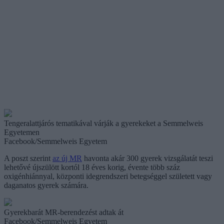
Tengeralattjárós tematikával várják a gyerekeket a Semmelweis
Egyetemen
Facebook/Semmelweis Egyetem
A poszt szerint
az új MR
havonta akár 300 gyerek vizsgálatát teszi
lehetővé újszülött kortól 18 éves korig, évente több száz
oxigénhiánnyal, központi idegrendszeri betegséggel született vagy
daganatos gyerek számára.
Gyerekbarát MR-berendezést adtak át
Facebook/Semmelweis Egyetem