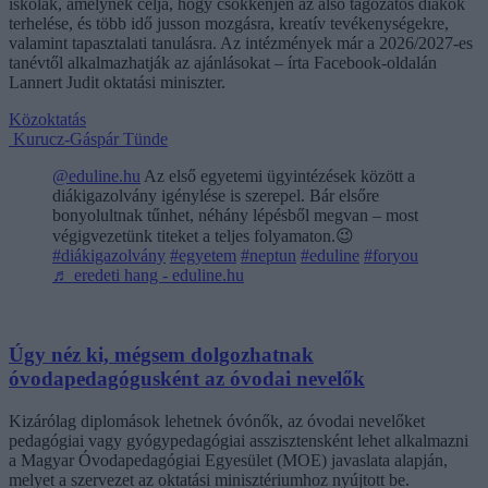
iskolák, amelynek célja, hogy csökkenjen az alsó tagozatos diákok
terhelése, és több idő jusson mozgásra, kreatív tevékenységekre,
valamint tapasztalati tanulásra. Az intézmények már a 2026/2027-es
tanévtől alkalmazhatják az ajánlásokat – írta Facebook-oldalán
Lannert Judit oktatási miniszter.
Közoktatás
Kurucz-Gáspár Tünde
@eduline.hu
Az első egyetemi ügyintézések között a
diákigazolvány igénylése is szerepel. Bár elsőre
bonyolultnak tűnhet, néhány lépésből megvan – most
végigvezetünk titeket a teljes folyamaton.😉
#diákigazolvány
#egyetem
#neptun
#eduline
#foryou
♬ eredeti hang - eduline.hu
Úgy néz ki, mégsem dolgozhatnak
óvodapedagógusként az óvodai nevelők
Kizárólag diplomások lehetnek óvónők, az óvodai nevelőket
pedagógiai vagy gyógypedagógiai asszisztensként lehet alkalmazni
a Magyar Óvodapedagógiai Egyesület (MOE) javaslata alapján,
melyet a szervezet az oktatási minisztériumhoz nyújtott be.