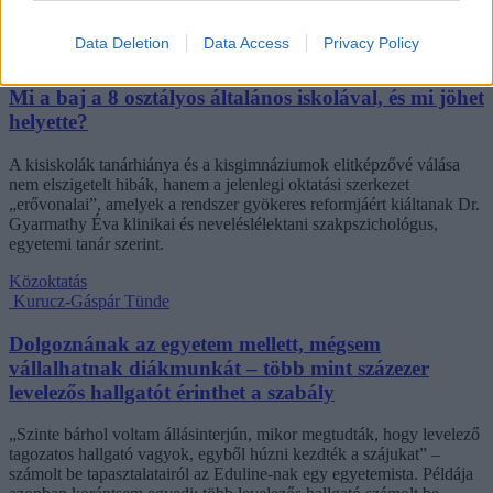
Data Deletion
Data Access
Privacy Policy
Mi a baj a 8 osztályos általános iskolával, és mi jöhet
helyette?
A kisiskolák tanárhiánya és a kisgimnáziumok elitképzővé válása
nem elszigetelt hibák, hanem a jelenlegi oktatási szerkezet
„erővonalai”, amelyek a rendszer gyökeres reformjáért kiáltanak Dr.
Gyarmathy Éva klinikai és neveléslélektani szakpszichológus,
egyetemi tanár szerint.
Közoktatás
Kurucz-Gáspár Tünde
Dolgoznának az egyetem mellett, mégsem
vállalhatnak diákmunkát – több mint százezer
levelezős hallgatót érinthet a szabály
„Szinte bárhol voltam állásinterjún, mikor megtudták, hogy levelező
tagozatos hallgató vagyok, egyből húzni kezdték a szájukat” –
számolt be tapasztalatairól az Eduline-nak egy egyetemista. Példája