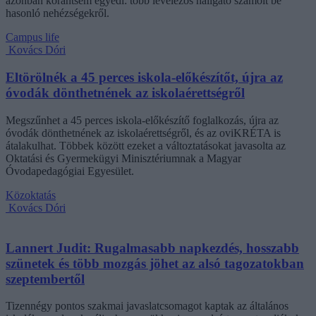
azonban korántsem egyedi: több levelezős hallgató számolt be
hasonló nehézségekről.
Campus life
Kovács Dóri
Eltörölnék a 45 perces iskola-előkészítőt, újra az
óvodák dönthetnének az iskolaérettségről
Megszűnhet a 45 perces iskola-előkészítő foglalkozás, újra az
óvodák dönthetnének az iskolaérettségről, és az oviKRÉTA is
átalakulhat. Többek között ezeket a változtatásokat javasolta az
Oktatási és Gyermekügyi Minisztériumnak a Magyar
Óvodapedagógiai Egyesület.
Közoktatás
Kovács Dóri
Lannert Judit: Rugalmasabb napkezdés, hosszabb
szünetek és több mozgás jöhet az alsó tagozatokban
szeptembertől
Tizennégy pontos szakmai javaslatcsomagot kaptak az általános