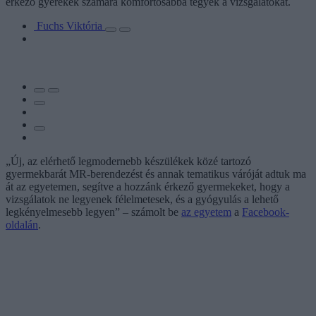
érkező gyerekek számára komfortosabbá tegyék a vizsgálatokat.
Fuchs Viktória
„Új, az elérhető legmodernebb készülékek közé tartozó
gyermekbarát MR-berendezést és annak tematikus váróját adtuk ma
át az egyetemen, segítve a hozzánk érkező gyermekeket, hogy a
vizsgálatok ne legyenek félelmetesek, és a gyógyulás a lehető
legkényelmesebb legyen” – számolt be
az egyetem
a
Facebook-
oldalán
.