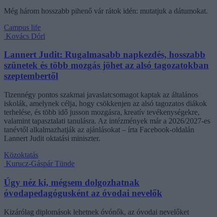
Még három hosszabb pihenő vár rátok idén: mutatjuk a dátumokat.
Campus life
Kovács Dóri
Lannert Judit: Rugalmasabb napkezdés, hosszabb
szünetek és több mozgás jöhet az alsó tagozatokban
szeptembertől
Tizennégy pontos szakmai javaslatcsomagot kaptak az általános
iskolák, amelynek célja, hogy csökkenjen az alsó tagozatos diákok
terhelése, és több idő jusson mozgásra, kreatív tevékenységekre,
valamint tapasztalati tanulásra. Az intézmények már a 2026/2027-es
tanévtől alkalmazhatják az ajánlásokat – írta Facebook-oldalán
Lannert Judit oktatási miniszter.
Közoktatás
Kurucz-Gáspár Tünde
Úgy néz ki, mégsem dolgozhatnak
óvodapedagógusként az óvodai nevelők
Kizárólag diplomások lehetnek óvónők, az óvodai nevelőket