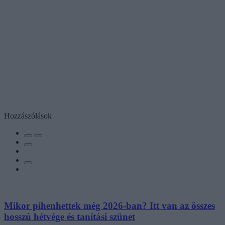
Hozzászólások
Mikor pihenhettek még 2026-ban? Itt van az összes
hosszú hétvége és tanítási szünet