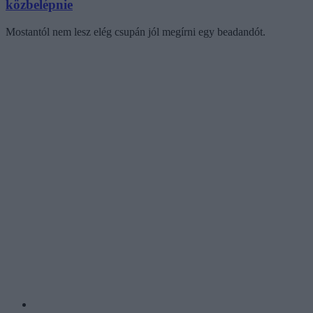
közbelépnie
Mostantól nem lesz elég csupán jól megírni egy beadandót.