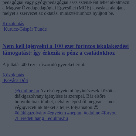
pedagógiai vagy gyógypedagógiai asszisztensként lehet alkalmazni
a Magyar Óvodapedagógiai Egyesület (MOE) javaslata alapján,
melyet a szervezet az oktatási minisztériumhoz nyújtott be.
Közoktatás
Kurucz-Gáspár Tünde
Nem kell igényelni a 100 ezer forintos iskolakezdési
támogatást: így érkezik a pénz a családokhoz
A juttatás 400 ezer rászoruló gyereket érint.
Közoktatás
Kovács Dóri
@eduline.hu
Az első egyetemi ügyintézések között a
diákigazolvány igénylése is szerepel. Bár elsőre
bonyolultnak tűnhet, néhány lépésből megvan – most
végigvezetünk titeket a teljes folyamaton.😉
#diákigazolvány
#egyetem
#neptun
#eduline
#foryou
♬ eredeti hang - eduline.hu