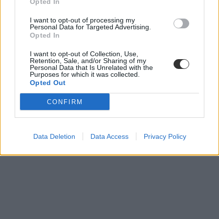
Opted In
I want to opt-out of processing my
Personal Data for Targeted Advertising.
Opted In
I want to opt-out of Collection, Use,
Retention, Sale, and/or Sharing of my
Personal Data that Is Unrelated with the
Purposes for which it was collected.
Halloween programajánló
Opted Out
budapest
Halloween
CONFIRM
programajánló
fővárosi állatkert
Data Deletion
Data Access
Privacy Policy