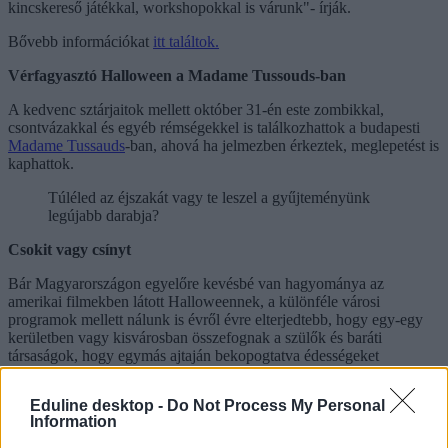
kincskereső játékkal, workshopokkal is várunk"- írják.
Bővebb információkat
itt találtok.
Vérfagyasztó Halloween a Madame Tussouds-ban
A kedvenc sztárjaitok mellett október 31-én este zombikkal,
csontvázakkal és egyéb rémségekkel is találkozhattok a budapesti
Madame Tussauds
-ban, ahová ha jelmezben érkeztek, meglepetést is
kaphattok.
Túléled az éjszakát vagy te leszel a gyűjteményünk
legújabb darabja?
Csokit vagy csínyt
Bár Magyarországon egyelőre kevésbé van hagyománya az
amerikai filmekben látott Halloweennek, a különféle városi
programok mellett nálunk is évről évre elterjedtebb, hogy egy-egy
kerületben vagy kisvárosban összefognak a szülők és baráti
társaságok, hogy egymás ajtaján bekopogtatva édességeket
gyűjtsenek vagy ennek hiányában megtréfálják a másikat.
Eduline desktop -
Do Not Process My Personal
Information