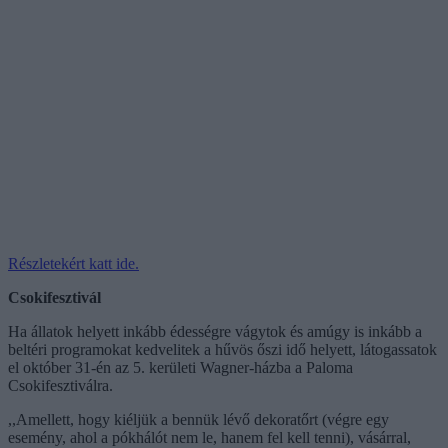
Részletekért katt ide.
Csokifesztivál
Ha állatok helyett inkább édességre vágytok és amúgy is inkább a
beltéri programokat kedvelitek a hűvös őszi idő helyett, látogassatok
el október 31-én az 5. kerületi Wagner-házba a Paloma
Csokifesztiválra.
,,Amellett, hogy kiéljük a bennük lévő dekoratőrt (végre egy
esemény, ahol a pókhálót nem le, hanem fel kell tenni), vásárral,