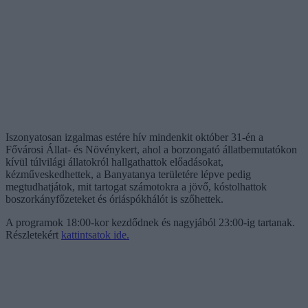
Iszonyatosan izgalmas estére hív mindenkit október 31-én a
Fővárosi Állat- és Növénykert, ahol a borzongató állatbemutatókon
kívül túlvilági állatokról hallgathattok előadásokat,
kézműveskedhettek, a Banyatanya területére lépve pedig
megtudhatjátok, mit tartogat számotokra a jövő, kóstolhattok
boszorkányfőzeteket és óriáspókhálót is szőhettek.
A programok 18:00-kor kezdődnek és nagyjából 23:00-ig tartanak.
Részletekért
kattintsatok ide.