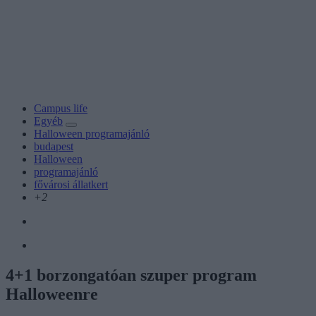
Campus life
Egyéb
Halloween programajánló
budapest
Halloween
programajánló
fővárosi állatkert
+2
4+1 borzongatóan szuper program
Halloweenre