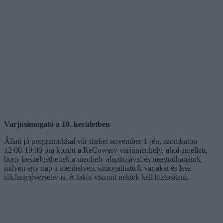
Varjúsimogató a 10. kerületben
Állati jó programokkal vár titeket november 1-jén, szombaton
12:00-19:00 óra között a ReCowery varjúmenhely, ahol amellett,
hogy beszélgethettek a menhely alapítójával és megtudhatjátok,
milyen egy nap a menhelyen, simogathattok varjakat és lesz
tökfaragóverseny is. A tököt viszont nektek kell biztosítani.