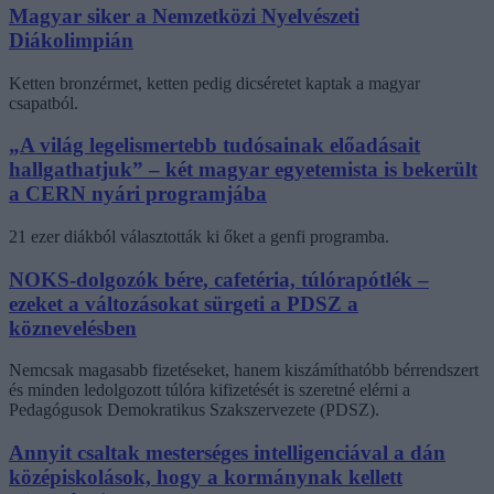
Magyar siker a Nemzetközi Nyelvészeti
Diákolimpián
Ketten bronzérmet, ketten pedig dicséretet kaptak a magyar
csapatból.
„A világ legelismertebb tudósainak előadásait
hallgathatjuk” – két magyar egyetemista is bekerült
a CERN nyári programjába
21 ezer diákból választották ki őket a genfi programba.
NOKS-dolgozók bére, cafetéria, túlórapótlék –
ezeket a változásokat sürgeti a PDSZ a
köznevelésben
Nemcsak magasabb fizetéseket, hanem kiszámíthatóbb bérrendszert
és minden ledolgozott túlóra kifizetését is szeretné elérni a
Pedagógusok Demokratikus Szakszervezete (PDSZ).
Annyit csaltak mesterséges intelligenciával a dán
középiskolások, hogy a kormánynak kellett