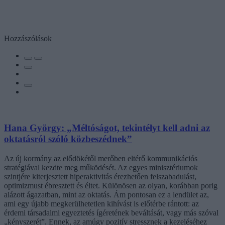
Hozzászólások
Hana György: „Méltóságot, tekintélyt kell adni az
oktatásról szóló közbeszédnek”
Az új kormány az elődökétől merőben eltérő kommunikációs
stratégiával kezdte meg működését. Az egyes minisztériumok
szintjére kiterjesztett hiperaktivitás érezhetően felszabadulást,
optimizmust ébresztett és éltet. Különösen az olyan, korábban porig
alázott ágazatban, mint az oktatás. Ám pontosan ez a lendület az,
ami egy újabb megkerülhetetlen kihívást is előtérbe rántott: az
érdemi társadalmi egyeztetés ígéretének beváltását, vagy más szóval
„kényszerét”. Ennek, az amúgy pozitív stressznek a kezeléséhez