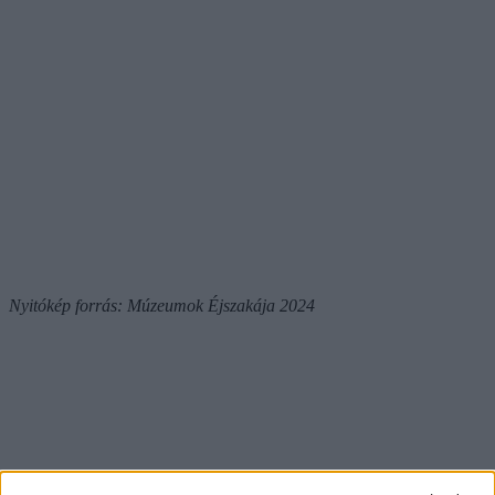
Nyitókép forrás: Múzeumok Éjszakája 2024