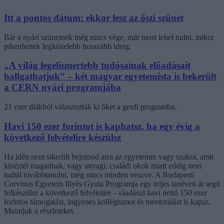
Itt a pontos dátum: ekkor lesz az őszi szünet
Bár a nyári szünetnek még nincs vége, már most lehet tudni, mikor
pihenhettek legközelebb hosszabb ideig.
„A világ legelismertebb tudósainak előadásait
hallgathatjuk” – két magyar egyetemista is bekerült
a CERN nyári programjába
21 ezer diákból választották ki őket a genfi programba.
Havi 150 ezer forintot is kaphatsz, ha egy évig a
következő felvételire készülsz
Ha idén nem sikerült bejutnod arra az egyetemre vagy szakra, amit
kinéztél magadnak, vagy anyagi, családi okok miatt eddig nem
tudtál továbbtanulni, még nincs minden veszve. A Budapesti
Corvinus Egyetem Illyés Gyula Programja egy teljes tanéven át segít
felkészülni a következő felvételire – ráadásul havi nettó 150 ezer
forintos támogatást, ingyenes kollégiumot és mentorálást is kapsz.
Mutatjuk a részleteket.