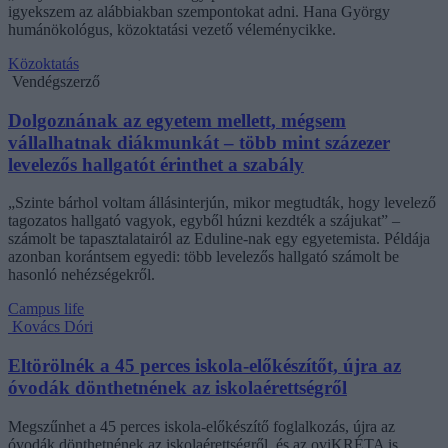
igyekszem az alábbiakban szempontokat adni. Hana György
humánökológus, közoktatási vezető véleménycikke.
Közoktatás
Vendégszerző
Dolgoznának az egyetem mellett, mégsem
vállalhatnak diákmunkát – több mint százezer
levelezős hallgatót érinthet a szabály
„Szinte bárhol voltam állásinterjún, mikor megtudták, hogy levelező
tagozatos hallgató vagyok, egyből húzni kezdték a szájukat” –
számolt be tapasztalatairól az Eduline-nak egy egyetemista. Példája
azonban korántsem egyedi: több levelezős hallgató számolt be
hasonló nehézségekről.
Campus life
Kovács Dóri
Eltörölnék a 45 perces iskola-előkészítőt, újra az
óvodák dönthetnének az iskolaérettségről
Megszűnhet a 45 perces iskola-előkészítő foglalkozás, újra az
óvodák dönthetnének az iskolaérettségről, és az oviKRÉTA is