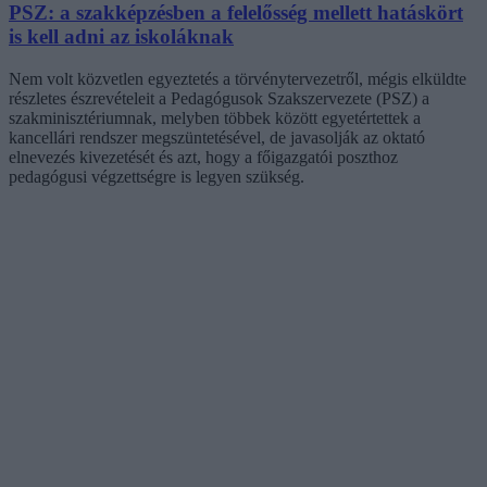
PSZ: a szakképzésben a felelősség mellett hatáskört
is kell adni az iskoláknak
Nem volt közvetlen egyeztetés a törvénytervezetről, mégis elküldte
részletes észrevételeit a Pedagógusok Szakszervezete (PSZ) a
szakminisztériumnak, melyben többek között egyetértettek a
kancellári rendszer megszüntetésével, de javasolják az oktató
elnevezés kivezetését és azt, hogy a főigazgatói poszthoz
pedagógusi végzettségre is legyen szükség.