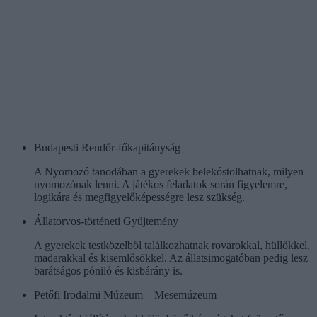
Budapesti Rendőr-főkapitányság
A Nyomozó tanodában a gyerekek belekóstolhatnak, milyen
nyomozónak lenni. A játékos feladatok során figyelemre,
logikára és megfigyelőképességre lesz szükség.
Állatorvos-történeti Gyűjtemény
A gyerekek testközelből találkozhatnak rovarokkal, hüllőkkel,
madarakkal és kisemlősökkel. Az állatsimogatóban pedig lesz
barátságos póniló és kisbárány is.
Petőfi Irodalmi Múzeum – Mesemúzeum