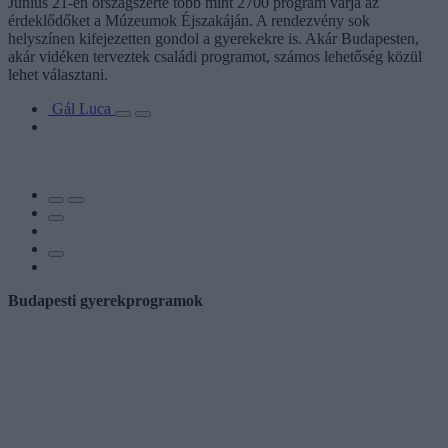
Június 21-én országszerte több mint 2700 program várja az
érdeklődőket a Múzeumok Éjszakáján. A rendezvény sok
helyszínen kifejezetten gondol a gyerekekre is. Akár Budapesten,
akár vidéken terveztek családi programot, számos lehetőség közül
lehet választani.
Gál Luca
Budapesti gyerekprogramok