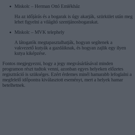
Miskolc – Herman Ottó Emlékház
Ha az időjárás és a bogarak is úgy akarják, szürkület után meg
lehet figyelni a világító szentjánosbogarakat.
Miskolc – MVK telephely
A látogatók megtapasztalhatják, hogyan segítenek a
vakvezető kutyák a gazdáiknak, és hogyan zajlik egy ilyen
kutya kiképzése.
Fontos megjegyezni, hogy a jegy megvásárlásával minden
programon részt tudtok venni, azonban egyes helyeken előzetes
regisztráció is szükséges. Ezért érdemes minél hamarabb lefoglalni a
megfelelő időpontra kiválasztott eseményt, mert a helyek hamar
betelhetnek.