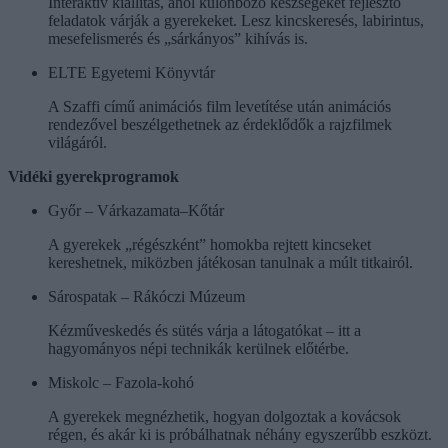
Interaktív kiállítás, ahol különböző készségeket fejlesztő
feladatok várják a gyerekeket. Lesz kincskeresés, labirintus,
mesefelismerés és „sárkányos” kihívás is.
ELTE Egyetemi Könyvtár
A Szaffi című animációs film levetítése után animációs
rendezővel beszélgethetnek az érdeklődők a rajzfilmek
világáról.
Vidéki gyerekprogramok
Győr – Várkazamata–Kőtár
A gyerekek „régészként” homokba rejtett kincseket
kereshetnek, miközben játékosan tanulnak a múlt titkairól.
Sárospatak – Rákóczi Múzeum
Kézműveskedés és sütés várja a látogatókat – itt a
hagyományos népi technikák kerülnek előtérbe.
Miskolc – Fazola-kohó
A gyerekek megnézhetik, hogyan dolgoztak a kovácsok
régen, és akár ki is próbálhatnak néhány egyszerűbb eszközt.