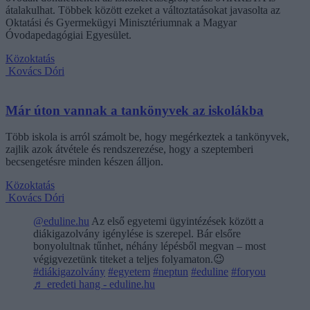
átalakulhat. Többek között ezeket a változtatásokat javasolta az
Oktatási és Gyermekügyi Minisztériumnak a Magyar
Óvodapedagógiai Egyesület.
Közoktatás
Kovács Dóri
Már úton vannak a tankönyvek az iskolákba
Több iskola is arról számolt be, hogy megérkeztek a tankönyvek,
zajlik azok átvétele és rendszerezése, hogy a szeptemberi
becsengetésre minden készen álljon.
Közoktatás
Kovács Dóri
@eduline.hu
Az első egyetemi ügyintézések között a
diákigazolvány igénylése is szerepel. Bár elsőre
bonyolultnak tűnhet, néhány lépésből megvan – most
végigvezetünk titeket a teljes folyamaton.😉
#diákigazolvány
#egyetem
#neptun
#eduline
#foryou
♬ eredeti hang - eduline.hu