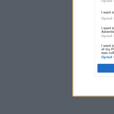
Opted 
I want t
Opted 
I want 
Advertis
Opted 
I want t
of my P
was col
Opted 