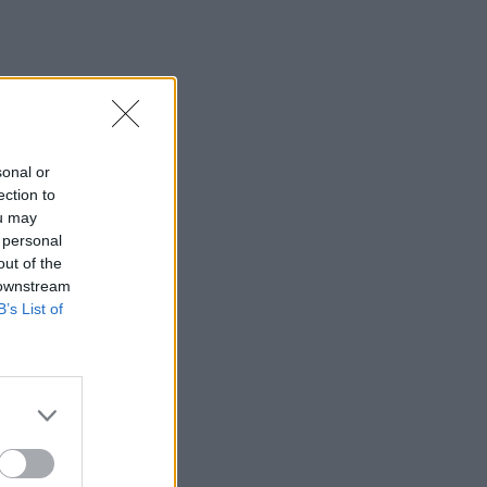
sonal or
ection to
ou may
 personal
out of the
 downstream
B’s List of