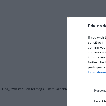
Eduline d
If you wish 
sensitive in
confirm you
continue se
information 
further disc
participants
Downstream 
Hogy mik kerültek fel még a listára, azt ebben a cikkben láthatjátok:
Persona
I want t