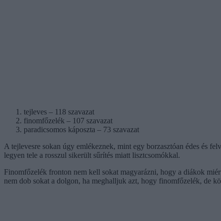
tejleves – 118 szavazat
finomfőzelék – 107 szavazat
paradicsomos káposzta – 73 szavazat
A tejlevesre sokan úgy emlékeznek, mint egy borzasztóan édes és felvize
legyen tele a rosszul sikerült sűrítés miatt lisztcsomókkal.
Finomfőzelék fronton nem kell sokat magyarázni, hogy a diákok miért
nem dob sokat a dolgon, ha meghalljuk azt, hogy finomfőzelék, de köz