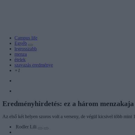
Campus life
Egyéb
legrosszabb
menza
ételek
szavazás eredménye
+1
Eredményhirdetés: ez a három menzakaja a
Az első két helyen szoros volt a verseny, de végül kicsivel több mint 1
Rodler Lili