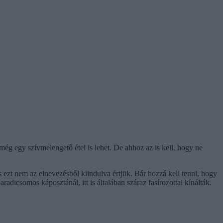
 még egy szívmelengető étel is lehet. De ahhoz az is kell, hogy ne
ezt nem az elnevezésből kiindulva értjük. Bár hozzá kell tenni, hogy
icsomos káposztánál, itt is általában száraz fasírozottal kínálták.