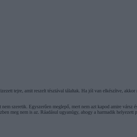
zett tejre, amit reszelt tésztával tálaltak. Ha jól van elkészítve, akkor
 nem szeretik. Egyszerűen meglepő, mert nem azt kapod amire vársz és 
ben meg nem is az. Ráadásul ugyanúgy, ahogy a harmadik helyezett parad