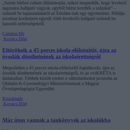
„Szinte bárhol voltam állásinterjún, mikor megtudták, hogy levelező
tagozatos hallgató vagyok, egyből húzni kezdték a szájukat” –
számolt be tapasztalatairól az Eduline-nak egy egyetemista. Példája
azonban korántsem egyedi: több levelezős hallgató számolt be
hasonló nehézségekről.
Campus life
Kovács Dóri
Eltörölnék a 45 perces iskola-előkészítőt, újra az
óvodák dönthetnének az iskolaérettségről
Megszűnhet a 45 perces iskola-előkészítő foglalkozás, újra az
óvodák dönthetnének az iskolaérettségről, és az oviKRÉTA is
átalakulhat. Többek között ezeket a változtatásokat javasolta az
Oktatási és Gyermekügyi Minisztériumnak a Magyar
Óvodapedagógiai Egyesület.
Közoktatás
Kovács Dóri
Már úton vannak a tankönyvek az iskolákba