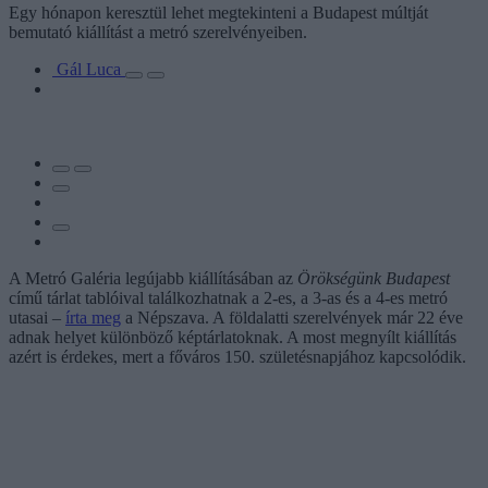
Egy hónapon keresztül lehet megtekinteni a Budapest múltját
bemutató kiállítást a metró szerelvényeiben.
Gál Luca
A Metró Galéria legújabb kiállításában az
Örökségünk Budapest
című tárlat tablóival találkozhatnak a 2-es, a 3-as és a 4-es metró
utasai –
írta meg
a Népszava. A földalatti szerelvények már 22 éve
adnak helyet különböző képtárlatoknak. A most megnyílt kiállítás
azért is érdekes, mert a főváros 150. születésnapjához kapcsolódik.