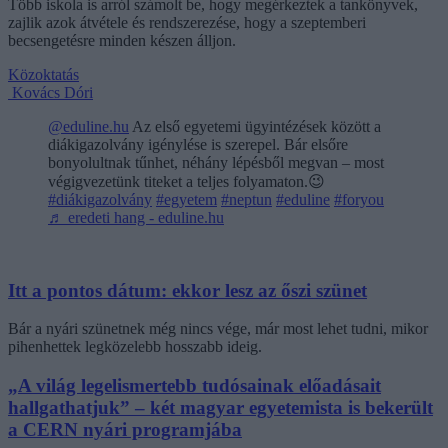
Több iskola is arról számolt be, hogy megérkeztek a tankönyvek,
zajlik azok átvétele és rendszerezése, hogy a szeptemberi
becsengetésre minden készen álljon.
Közoktatás
Kovács Dóri
@eduline.hu
Az első egyetemi ügyintézések között a
diákigazolvány igénylése is szerepel. Bár elsőre
bonyolultnak tűnhet, néhány lépésből megvan – most
végigvezetünk titeket a teljes folyamaton.😉
#diákigazolvány
#egyetem
#neptun
#eduline
#foryou
♬ eredeti hang - eduline.hu
Itt a pontos dátum: ekkor lesz az őszi szünet
Bár a nyári szünetnek még nincs vége, már most lehet tudni, mikor
pihenhettek legközelebb hosszabb ideig.
„A világ legelismertebb tudósainak előadásait
hallgathatjuk” – két magyar egyetemista is bekerült
a CERN nyári programjába