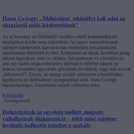
Hana György: „Méltóságot, tekintélyt kell adni az
oktatásról szóló közbeszédnek”
Az új kormány az elődökétől merőben eltérő kommunikációs
stratégiával kezdte meg működését. Az egyes minisztériumok
szintjére kiterjesztett hiperaktivitás érezhetően felszabadulást,
optimizmust ébresztett és éltet. Különösen az olyan, korábban porig
alázott ágazatban, mint az oktatás. Ám pontosan ez a lendület az,
ami egy újabb megkerülhetetlen kihívást is előtérbe rántott: az
érdemi társadalmi egyeztetés ígéretének beváltását, vagy más szóval
„kényszerét”. Ennek, az amúgy pozitív stressznek a kezeléséhez
igyekszem az alábbiakban szempontokat adni. Hana György
humánökológus, közoktatási vezető véleménycikke.
Közoktatás
Vendégszerző
Dolgoznának az egyetem mellett, mégsem
vállalhatnak diákmunkát – több mint százezer
levelezős hallgatót érinthet a szabály