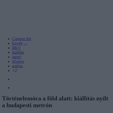
Campus life
Egyéb
BKV
kiállítás
metró
főváros
galéria
+2
Történelemóra a föld alatt: kiállítás nyílt
a budapesti metrón