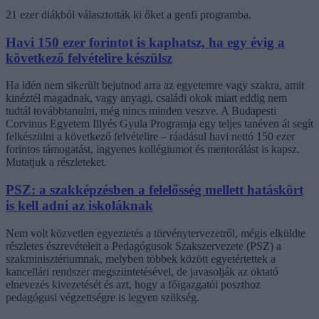
21 ezer diákból választották ki őket a genfi programba.
Havi 150 ezer forintot is kaphatsz, ha egy évig a
következő felvételire készülsz
Ha idén nem sikerült bejutnod arra az egyetemre vagy szakra, amit
kinéztél magadnak, vagy anyagi, családi okok miatt eddig nem
tudtál továbbtanulni, még nincs minden veszve. A Budapesti
Corvinus Egyetem Illyés Gyula Programja egy teljes tanéven át segít
felkészülni a következő felvételire – ráadásul havi nettó 150 ezer
forintos támogatást, ingyenes kollégiumot és mentorálást is kapsz.
Mutatjuk a részleteket.
PSZ: a szakképzésben a felelősség mellett hatáskört
is kell adni az iskoláknak
Nem volt közvetlen egyeztetés a törvénytervezetről, mégis elküldte
részletes észrevételeit a Pedagógusok Szakszervezete (PSZ) a
szakminisztériumnak, melyben többek között egyetértettek a
kancellári rendszer megszüntetésével, de javasolják az oktató
elnevezés kivezetését és azt, hogy a főigazgatói poszthoz
pedagógusi végzettségre is legyen szükség.