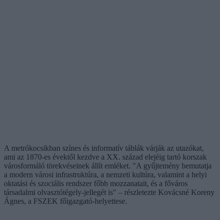
A metrókocsikban színes és informatív táblák várják az utazókat,
ami az 1870-es évektől kezdve a XX. század elejéig tartó korszak
városformáló törekvéseinek állít emléket. "A gyűjtemény bemutatja
a modern városi infrastruktúra, a nemzeti kultúra, valamint a helyi
oktatási és szociális rendszer főbb mozzanatait, és a főváros
társadalmi olvasztótégely-jellegét is" – részletezte Kovácsné Koreny
Ágnes, a FSZEK főigazgató-helyettese.