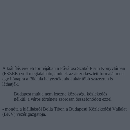
A kiállítás eredeti formájában a Fővárosi Szabó Ervin Könyvtárban
(FSZEK) volt megtalálható, aminek az átszerkesztett formáját most
egy hónapra a föld alá helyezték, ahol akár több százezren is
láthatják.
Budapest múltja nem létezne közösségi közlekedés
nélkül, a város története szorosan összefonódott ezzel
- mondta a kiállításról Bolla Tibor, a Budapesti Közlekedési Vállalat
(BKV) vezérigazgatója.