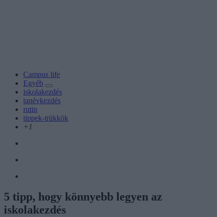
Campus life
Egyéb
iskolakezdés
tanévkezdés
rutin
tippek-trükkök
+1
5 tipp, hogy könnyebb legyen az
iskolakezdés