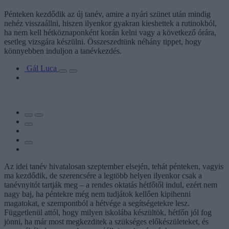
Pénteken kezdődik az új tanév, amire a nyári szünet után mindig
nehéz visszaállni, hiszen ilyenkor gyakran kieshettek a rutinokból,
ha nem kell hétköznaponként korán kelni vagy a következő órára,
esetleg vizsgára készülni. Összeszedtünk néhány tippet, hogy
könnyebben induljon a tanévkezdés.
Gál Luca
Az idei tanév hivatalosan szeptember elsején, tehát pénteken, vagyis
ma kezdődik, de szerencsére a legtöbb helyen ilyenkor csak a
tanévnyitót tartják meg – a rendes oktatás hétfőtől indul, ezért nem
nagy baj, ha péntekre még nem tudjátok kellően kipihenni
magatokat, e szempontból a hétvége a segítségetekre lesz.
Függetlenül attól, hogy milyen iskolába készültök, hétfőn jól fog
jönni, ha már most megkezditek a szükséges előkészületeket, és