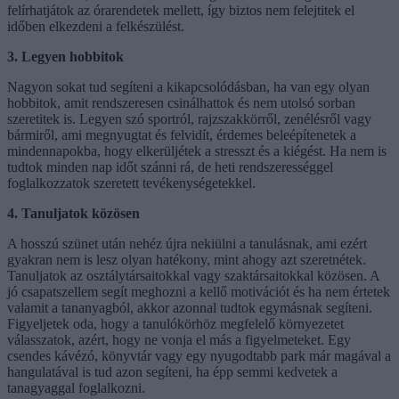
felírhatjátok az órarendetek mellett, így biztos nem felejtitek el
időben elkezdeni a felkészülést.
3. Legyen hobbitok
Nagyon sokat tud segíteni a kikapcsolódásban, ha van egy olyan
hobbitok, amit rendszeresen csinálhattok és nem utolsó sorban
szeretitek is. Legyen szó sportról, rajzszakkörről, zenélésről vagy
bármiről, ami megnyugtat és felvidít, érdemes beleépítenetek a
mindennapokba, hogy elkerüljétek a stresszt és a kiégést. Ha nem is
tudtok minden nap időt szánni rá, de heti rendszerességgel
foglalkozzatok szeretett tevékenységetekkel.
4. Tanuljatok közösen
A hosszú szünet után nehéz újra nekiülni a tanulásnak, ami ezért
gyakran nem is lesz olyan hatékony, mint ahogy azt szeretnétek.
Tanuljatok az osztálytársaitokkal vagy szaktársaitokkal közösen. A
jó csapatszellem segít meghozni a kellő motivációt és ha nem értetek
valamit a tananyagból, akkor azonnal tudtok egymásnak segíteni.
Figyeljetek oda, hogy a tanulókörhöz megfelelő környezetet
válasszatok, azért, hogy ne vonja el más a figyelmeteket. Egy
csendes kávézó, könyvtár vagy egy nyugodtabb park már magával a
hangulatával is tud azon segíteni, ha épp semmi kedvetek a
tanagyaggal foglalkozni.