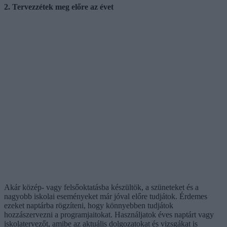
2. Tervezzétek meg előre az évet
Akár közép- vagy felsőoktatásba készültök, a szüneteket és a
nagyobb iskolai eseményeket már jóval előre tudjátok. Érdemes
ezeket naptárba rögzíteni, hogy könnyebben tudjátok
hozzászervezni a programjaitokat. Használjatok éves naptárt vagy
iskolatervezőt, amibe az aktuális dolgozatokat és vizsgákat is