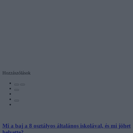
Hozzászólások
Mi a baj a 8 osztályos általános iskolával, és mi jöhet
helyette?