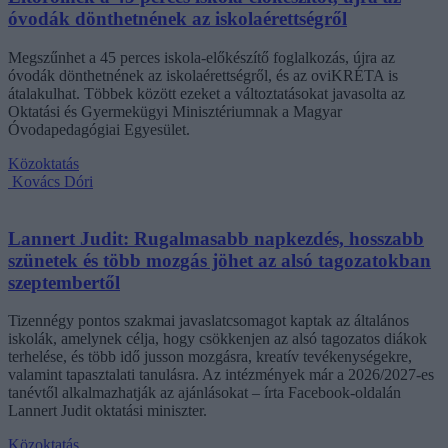
óvodák dönthetnének az iskolaérettségről
Megszűnhet a 45 perces iskola-előkészítő foglalkozás, újra az
óvodák dönthetnének az iskolaérettségről, és az oviKRÉTA is
átalakulhat. Többek között ezeket a változtatásokat javasolta az
Oktatási és Gyermekügyi Minisztériumnak a Magyar
Óvodapedagógiai Egyesület.
Közoktatás
Kovács Dóri
Lannert Judit: Rugalmasabb napkezdés, hosszabb
szünetek és több mozgás jöhet az alsó tagozatokban
szeptembertől
Tizennégy pontos szakmai javaslatcsomagot kaptak az általános
iskolák, amelynek célja, hogy csökkenjen az alsó tagozatos diákok
terhelése, és több idő jusson mozgásra, kreatív tevékenységekre,
valamint tapasztalati tanulásra. Az intézmények már a 2026/2027-es
tanévtől alkalmazhatják az ajánlásokat – írta Facebook-oldalán
Lannert Judit oktatási miniszter.
Közoktatás