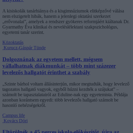
A kisiskolák tanárhiánya és a kisgimnáziumok elitképzővé válása
nem elszigetelt hibák, hanem a jelenlegi oktatási szerkezet
„erővonalai”, amelyek a rendszer gyökeres reformjáért kiáltanak Dr.
Gyarmathy Éva klinikai és neveléslélektani szakpszichológus,
egyetemi tanár szerint.
Közoktatás
Kurucz-Gáspár Tünde
Dolgoznának az egyetem mellett, mégsem
vállalhatnak diákmunkát – több mint százezer
levelezős hallgatót érinthet a szabály
„Szinte bárhol voltam állásinterjún, mikor megtudták, hogy levelező
tagozatos hallgató vagyok, egyből húzni kezdték a szájukat” –
számolt be tapasztalatairól az Eduline-nak egy egyetemista. Példája
azonban korántsem egyedi: több levelezős hallgató számolt be
hasonló nehézségekről.
Campus life
Kovács Dóri
Eltörölnék a 45 perces iskola-előkészítőt, újra az