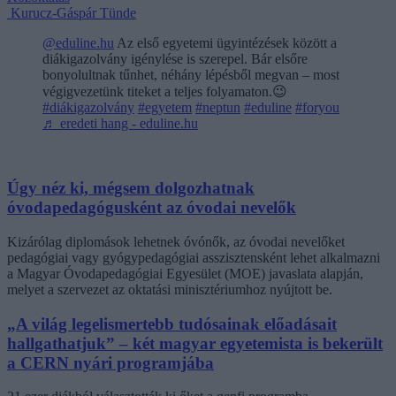
Kurucz-Gáspár Tünde
@eduline.hu
Az első egyetemi ügyintézések között a
diákigazolvány igénylése is szerepel. Bár elsőre
bonyolultnak tűnhet, néhány lépésből megvan – most
végigvezetünk titeket a teljes folyamaton.😉
#diákigazolvány
#egyetem
#neptun
#eduline
#foryou
♬ eredeti hang - eduline.hu
Úgy néz ki, mégsem dolgozhatnak
óvodapedagógusként az óvodai nevelők
Kizárólag diplomások lehetnek óvónők, az óvodai nevelőket
pedagógiai vagy gyógypedagógiai asszisztensként lehet alkalmazni
a Magyar Óvodapedagógiai Egyesület (MOE) javaslata alapján,
melyet a szervezet az oktatási minisztériumhoz nyújtott be.
„A világ legelismertebb tudósainak előadásait
hallgathatjuk” – két magyar egyetemista is bekerült
a CERN nyári programjába