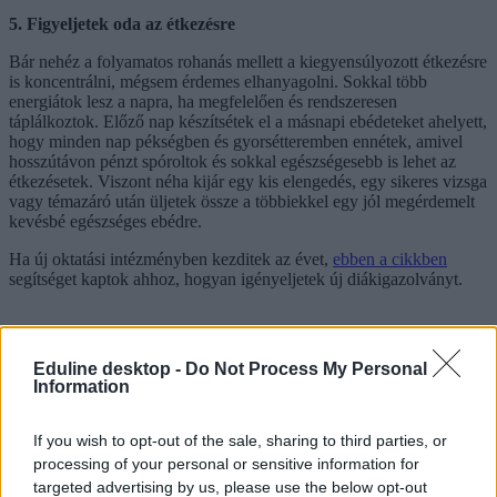
5. Figyeljetek oda az étkezésre
Bár nehéz a folyamatos rohanás mellett a kiegyensúlyozott étkezésre
is koncentrálni, mégsem érdemes elhanyagolni. Sokkal több
energiátok lesz a napra, ha megfelelően és rendszeresen
táplálkoztok. Előző nap készítsétek el a másnapi ebédeteket ahelyett,
hogy minden nap pékségben és gyorsétteremben ennétek, amivel
hosszútávon pénzt spóroltok és sokkal egészségesebb is lehet az
étkezésetek. Viszont néha kijár egy kis elengedés, egy sikeres vizsga
vagy témazáró után üljetek össze a többiekkel egy jól megérdemelt
kevésbé egészséges ebédre.
Ha új oktatási intézményben kezditek az évet,
ebben a cikkben
segítséget kaptok ahhoz, hogyan igényeljetek új diákigazolványt.
Eduline desktop -
Do Not Process My Personal
Information
If you wish to opt-out of the sale, sharing to third parties, or
processing of your personal or sensitive information for
targeted advertising by us, please use the below opt-out