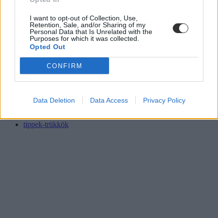
I want to opt-out of Collection, Use,
Retention, Sale, and/or Sharing of my
Personal Data that Is Unrelated with the
Purposes for which it was collected.
Opted Out
CONFIRM
iskolakezdés
Data Deletion
Data Access
Privacy Policy
tanévkezdés
rutin
tippek-trükkök