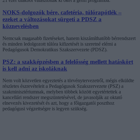
21 ezer diákból választották ki őket a genfi programba.
NOKS-dolgozók bére, cafetéria, túlórapótlék –
ezeket a változásokat sürgeti a PDSZ a
köznevelésben
Nemcsak magasabb fizetéseket, hanem kiszámíthatóbb bérrendszert
és minden ledolgozott túlóra kifizetését is szeretné elérni a
Pedagógusok Demokratikus Szakszervezete (PDSZ).
PSZ: a szakképzésben a felelősség mellett hatáskört
is kell adni az iskoláknak
Nem volt közvetlen egyeztetés a törvénytervezetről, mégis elküldte
részletes észrevételeit a Pedagógusok Szakszervezete (PSZ) a
szakminisztériumnak, melyben többek között egyetértettek a
kancellári rendszer megszüntetésével, de javasolják az oktató
elnevezés kivezetését és azt, hogy a főigazgatói poszthoz
pedagógusi végzettségre is legyen szükség.