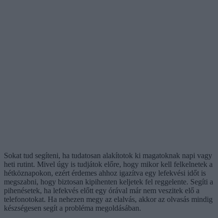
Sokat tud segíteni, ha tudatosan alakítotok ki magatoknak napi vagy
heti rutint. Mivel úgy is tudjátok előre, hogy mikor kell felkelnetek a
hétköznapokon, ezért érdemes ahhoz igazítva egy lefekvési időt is
megszabni, hogy biztosan kipihenten keljetek fel reggelente. Segíti a
pihenésetek, ha lefekvés előtt egy órával már nem veszitek elő a
telefonotokat. Ha nehezen megy az elalvás, akkor az olvasás mindig
készségesen segít a probléma megoldásában.