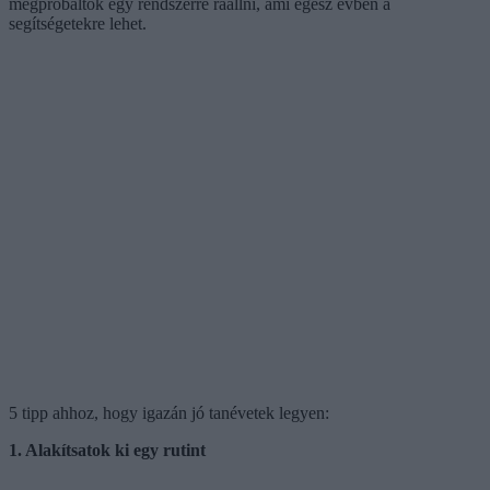
megpróbáltok egy rendszerre ráállni, ami egész évben a
segítségetekre lehet.
5 tipp ahhoz, hogy igazán jó tanévetek legyen:
1. Alakítsatok ki egy rutint