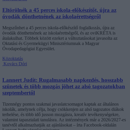
Eltörölnék a 45 perces iskola-előkészítőt, újra az
óvodák dönthetnének az iskolaérettségről
Megszűnhet a 45 perces iskola-előkészítő foglalkozás, újra az
óvodák dönthetnének az iskolaérettségről, és az oviKRÉTA is
átalakulhat. Többek között ezeket a változtatásokat javasolta az
Oktatási és Gyermekügyi Minisztériumnak a Magyar
Óvodapedagógiai Egyesület.
Közoktatás
Kovács Dóri
Lannert Judit: Rugalmasabb napkezdés, hosszabb
szünetek és több mozgás jöhet az alsó tagozatokban
szeptembertől
Tizennégy pontos szakmai javaslatcsomagot kaptak az általános
iskolák, amelynek célja, hogy csökkenjen az alsó tagozatos diákok
terhelése, és több idő jusson mozgásra, kreatív tevékenységekre,
valamint tapasztalati tanulásra. Az intézmények már a 2026/2027-es
tanévtől alkalmazhatják az ajánlásokat – írta Facebook-oldalán