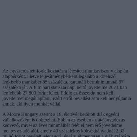
Az egyszerűsített foglalkoztatásra létesített munkaviszony alapján
alapbérként, illetve teljesítménybérként legalább a kötelező
legkisebb munkabér 85 százaléka, garantált bérminimumnál 87
százaléka jár. A filmipari statiszta napi nettó jövedelme 2023-ban
legfeljebb 27 800 forint lehet. Eddig az összegig nem kell
jövedelmet megállapítani, ezért erről bevallást sem kell benyújtania
annak, aki ilyen munkát vállal.
A Moore Hungary szerint a 18. életévét betöltött diák egyéni
vállalkozóként is dolgozhat. Ebben az esetben az átalányadózás
kedvező, mivel az éves minimálbér felét el nem érő jövedelme
mentes az adó alól, amely 40 százalékos költséghányadnál 2,32
millió forint bevételt jelent adó- és járulékmentesen a diák számára.