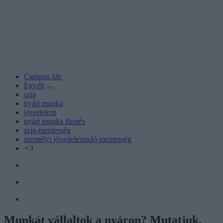
Campus life
Egyéb
szja
nyári munka
jövedelem
nyári munka fizetés
szja-mentesség
személyi jövedelemadó mentesség
+3
Munkát vállaltok a nyáron? Mutatjuk,