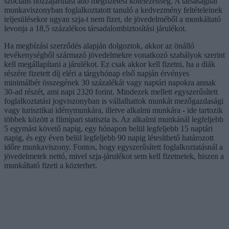
szociális hozzájárulási adó megfizetési kötelezettség. A társaságnál
munkaviszonyban foglalkoztatott tanuló a kedvezmény feltételeinek
teljesülésekor ugyan szja-t nem fizet, de jövedelméből a munkáltató
levonja a 18,5 százalékos társadalombiztosítási járulékot.
Ha megbízási szerződés alapján dolgoztok, akkor az önálló
tevékenységből származó jövedelmekre vonatkozó szabályok szerint
kell megállapítani a járulékot. Ez csak akkor kell fizetni, ha a diák
részére fizetett díj eléri a tárgyhónap első napján érvényes
minimálbér összegének 30 százalékát vagy naptári napokra annak
30-ad részét, ami napi 2320 forint. Mindezek mellett egyszerűsített
foglalkoztatási jogviszonyban is vállalhattok munkát mezőgazdasági
vagy turisztikai idénymunkára, illetve alkalmi munkára - ide tartozik
többek között a filmipari statiszta is. Az alkalmi munkánál legfeljebb
5 egymást követő napig, egy hónapon belül legfeljebb 15 naptári
napig, és egy éven belül legfeljebb 90 napig létesíthető határozott
időre munkaviszony. Fontos, hogy egyszerűsített foglalkoztatásnál a
jövedelmetek nettó, mivel szja-járulékot sem kell fizetnetek, hiszen a
munkáltató fizeti a közterhet.