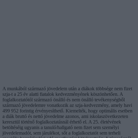
A munkából származó jövedelem után a diákok többsége nem fizet
szja-t a 25 év alatti fiatalok kedvezményének köszönhetően. A
foglalkoztatótól származó önálló és nem önálló tevékenységből
származó jövedelemre vonatkozik az szja-kedvezmény, amely havi
499 952 forintig érvényesíthető. Kiemelték, hogy optimális esetben
a diák bruttó és nettó jövedelme azonos, ami iskolaszövetkezeten
keresztül történő foglalkoztatásnál érhető el. A 25. életévének
betöltéséig ugyanis a tanuló/hallgató nem fizet sem személyi
jövedelemadót, sem járulékot, sőt a foglalkoztatót sem terheli