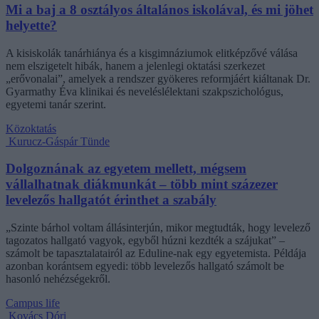
Mi a baj a 8 osztályos általános iskolával, és mi jöhet
helyette?
A kisiskolák tanárhiánya és a kisgimnáziumok elitképzővé válása
nem elszigetelt hibák, hanem a jelenlegi oktatási szerkezet
„erővonalai”, amelyek a rendszer gyökeres reformjáért kiáltanak Dr.
Gyarmathy Éva klinikai és neveléslélektani szakpszichológus,
egyetemi tanár szerint.
Közoktatás
Kurucz-Gáspár Tünde
Dolgoznának az egyetem mellett, mégsem
vállalhatnak diákmunkát – több mint százezer
levelezős hallgatót érinthet a szabály
„Szinte bárhol voltam állásinterjún, mikor megtudták, hogy levelező
tagozatos hallgató vagyok, egyből húzni kezdték a szájukat” –
számolt be tapasztalatairól az Eduline-nak egy egyetemista. Példája
azonban korántsem egyedi: több levelezős hallgató számolt be
hasonló nehézségekről.
Campus life
Kovács Dóri