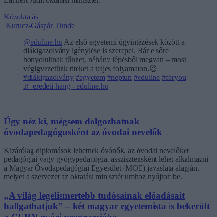
Lannert Judit oktatási miniszter.
Közoktatás
Kurucz-Gáspár Tünde
@eduline.hu
Az első egyetemi ügyintézések között a
diákigazolvány igénylése is szerepel. Bár elsőre
bonyolultnak tűnhet, néhány lépésből megvan – most
végigvezetünk titeket a teljes folyamaton.😉
#diákigazolvány
#egyetem
#neptun
#eduline
#foryou
♬ eredeti hang - eduline.hu
Úgy néz ki, mégsem dolgozhatnak
óvodapedagógusként az óvodai nevelők
Kizárólag diplomások lehetnek óvónők, az óvodai nevelőket
pedagógiai vagy gyógypedagógiai asszisztensként lehet alkalmazni
a Magyar Óvodapedagógiai Egyesület (MOE) javaslata alapján,
melyet a szervezet az oktatási minisztériumhoz nyújtott be.
„A világ legelismertebb tudósainak előadásait
hallgathatjuk” – két magyar egyetemista is bekerült
a CERN nyári programjába