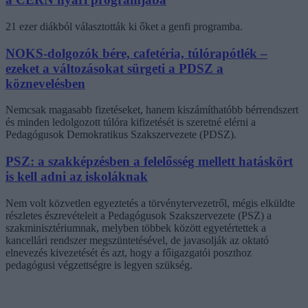
21 ezer diákból választották ki őket a genfi programba.
NOKS-dolgozók bére, cafetéria, túlórapótlék –
ezeket a változásokat sürgeti a PDSZ a
köznevelésben
Nemcsak magasabb fizetéseket, hanem kiszámíthatóbb bérrendszert
és minden ledolgozott túlóra kifizetését is szeretné elérni a
Pedagógusok Demokratikus Szakszervezete (PDSZ).
PSZ: a szakképzésben a felelősség mellett hatáskört
is kell adni az iskoláknak
Nem volt közvetlen egyeztetés a törvénytervezetről, mégis elküldte
részletes észrevételeit a Pedagógusok Szakszervezete (PSZ) a
szakminisztériumnak, melyben többek között egyetértettek a
kancellári rendszer megszüntetésével, de javasolják az oktató
elnevezés kivezetését és azt, hogy a főigazgatói poszthoz
pedagógusi végzettségre is legyen szükség.