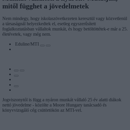
mitől függhet a jövedelmetek
Nem mindegy, hogy iskolaszövetkezeten keresztül vagy közvetlenül
a társaságnál helyezkedtek el, esetleg egyszerűsített
foglalkoztatásban vállaltok munkát, és hogy betöltöttétek-e már a 25.
életévetek, vagy még nem.
Eduline/MTI
Jogviszonytól is függ a nyáron munkát vállaló 25 év alatti diákok
nettó jövedelme - közölte a Moore Hungary tanácsadó és
könyvvizsgáló cég csütörtökön az MTI-vel.