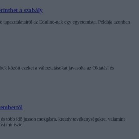
rinthet a szabály
e tapasztalatairól az Eduline-nak egy egyetemista. Példája azonban
k között ezeket a változtatásokat javasolta az Oktatási és
tembertől
 és több idő jusson mozgásra, kreatív tevékenységekre, valamint
si miniszter.