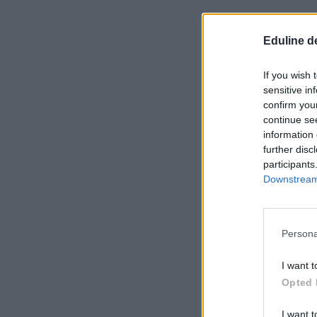
Eduline d
If you wish 
sensitive in
confirm you
continue se
information 
further disc
participants
Downstream 
Persona
I want t
Opted 
I want t