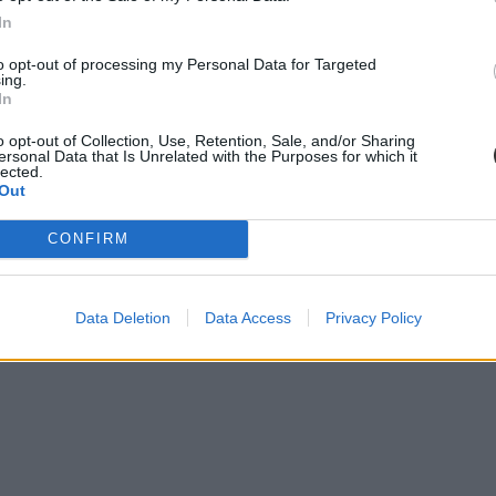
In
to opt-out of processing my Personal Data for Targeted
ing.
In
o opt-out of Collection, Use, Retention, Sale, and/or Sharing
ersonal Data that Is Unrelated with the Purposes for which it
lected.
Out
CONFIRM
Data Deletion
Data Access
Privacy Policy