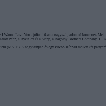
 I Wanna Love You - július 16-án a nagyszínpadon ad koncertet. Melle
 Halott Pénz, a ByeAlex és a Slepp, a Bagossy Brothers Company, T. 
m (MATE). A nagyszínpad és egy kisebb színpad mellett két partyarén