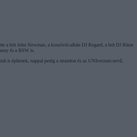
tte a brit John Newman, a koszóvói-albán DJ Regard, a brit DJ Riton
Danny és a BSW is.
át is építenek, nappal pedig a strandon és az UNIverzum nevű,