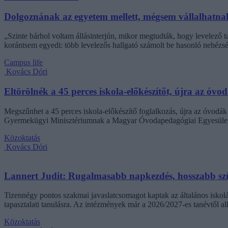
Dolgoznának az egyetem mellett, mégsem vállalhatnak 
„Szinte bárhol voltam állásinterjún, mikor megtudták, hogy levelező t
korántsem egyedi: több levelezős hallgató számolt be hasonló nehézsé
Campus life
Kovács Dóri
Eltörölnék a 45 perces iskola-előkészítőt, újra az óvo
Megszűnhet a 45 perces iskola-előkészítő foglalkozás, újra az óvodák 
Gyermekügyi Minisztériumnak a Magyar Óvodapedagógiai Egyesület
Közoktatás
Kovács Dóri
Lannert Judit: Rugalmasabb napkezdés, hosszabb szü
Tizennégy pontos szakmai javaslatcsomagot kaptak az általános iskolá
tapasztalati tanulásra. Az intézmények már a 2026/2027-es tanévtől alk
Közoktatás