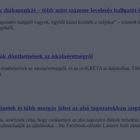
diákmunkát – több mint százezer levelezős hallgatót é
agozatos hallgató vagyok, egyből húzni kezdték a szájukat” – számolt b
gekről.
dák dönthetnének az iskolaérettségről
dönthetnének az iskolaérettségről, és az oviKRÉTA is átalakulhat. Többe
.
netek és több mozgás jöhet az alsó tagozatokban szep
k, amelynek célja, hogy csökkenjen az alsó tagozatos diákok terhelése,
almazhatják az ajánlásokat – írta Facebook-oldalán Lannert Judit oktatá