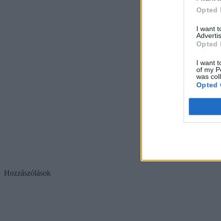
Opted 
I want 
Advertis
Opted 
I want t
of my P
was col
Opted 
Hozzászólások