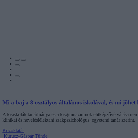
Mi a baj a 8 osztályos általános iskolával, és mi jöhet 
A kisiskolák tanárhiánya és a kisgimnáziumok elitképzővé válása nem 
klinikai és neveléslélektani szakpszichológus, egyetemi tanár szerint.
Közoktatás
Kurucz-Gáspár Tünde