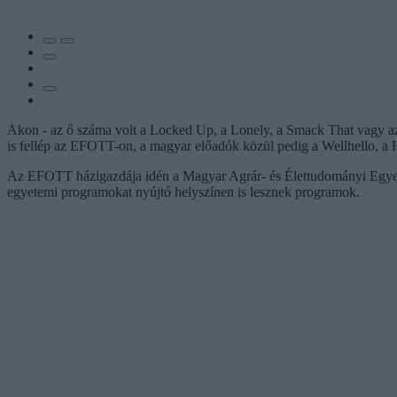
Akon - az ő száma volt a Locked Up, a Lonely, a Smack That vagy az
is fellép az EFOTT-on, a magyar előadók közül pedig a Wellhello, a
Az EFOTT házigazdája idén a Magyar Agrár- és Élettudományi Egyete
egyetemi programokat nyújtó helyszínen is lesznek programok.