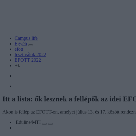
Campus life
Egyéb
efott
fesztiválok 2022
EFOTT 2022
+0
Itt a lista: ők lesznek a fellépők az idei E
Akon is fellép az EFOTT-on, amelyet július 13. és 17. között rendez
Eduline/MTI