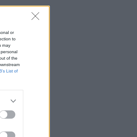
sonal or
ection to
ou may
 personal
out of the
 downstream
B’s List of