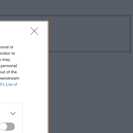
os hírekről!
sonal or
ection to
ou may
 personal
out of the
 downstream
B’s List of