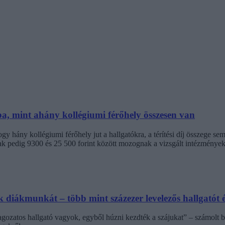
ba, mint ahány kollégiumi férőhely összesen van
 hány kollégiumi férőhely jut a hallgatókra, a térítési díj összege s
jak pedig 9300 és 25 500 forint között mozognak a vizsgált intézménye
diákmunkát – több mint százezer levelezős hallgatót é
agozatos hallgató vagyok, egyből húzni kezdték a szájukat” – számolt b