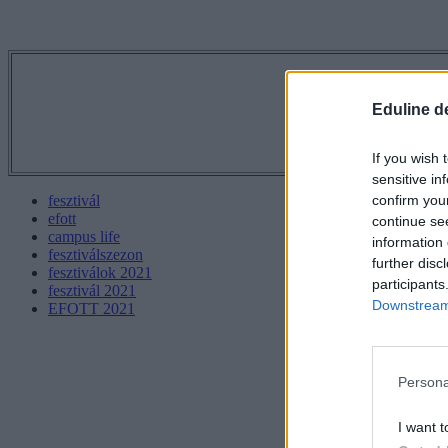
Tetszett a 
Eduline d
If you wish 
sensitive in
confirm you
fesztivál
efott
continue se
campus life
information 
fesztiválszezon
further disc
fesztiválok 2021
participants
fesztivál 2021
Downstream 
EFOTT 2021
Persona
I want t