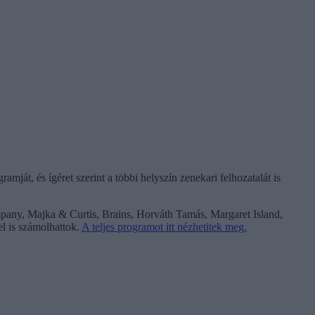
ját, és ígéret szerint a többi helyszín zenekari felhozatalát is
mpany, Majka & Curtis, Brains, Horváth Tamás, Margaret Island,
l is számolhattok.
A teljes programot itt nézhetitek meg.