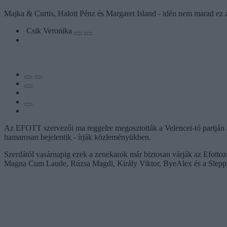
Majka & Curtis, Halott Pénz és Margaret Island - idén nem marad ez a
Csik Veronika
Az EFOTT szervezői ma reggelre megosztották a Velencei-tó partján augu
hamarosan bejelentik - írják közleményükben.
Szerdától vasárnapig ezek a zenekarok már biztosan várják az Efott
Magna Cum Laude, Rúzsa Magdi, Király Viktor, ByeAlex és a Slepp, Ir