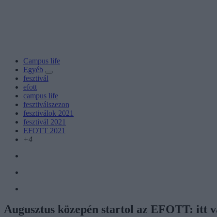
Campus life
Egyéb
fesztivál
efott
campus life
fesztiválszezon
fesztiválok 2021
fesztivál 2021
EFOTT 2021
+4
Augusztus közepén startol az EFOTT: itt v