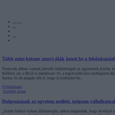
Több mint kétszer annyi diák jutott be a felsőoktatás
Nemcsak abban vannak jelentős különbségek az egyetemek között, hogy
férőhely jut, a BGE-n mindössze 16, a legolcsóbb havi kollégiumi dí
fizetni, és mi alapján dől el, hogy ki költözhet be.
Felsőoktatás
Szöllősi Anna
Dolgoznának az egyetem mellett, mégsem vállalhatnak 
„Szinte bárhol voltam állásinterjún, mikor megtudták, hogy levelező t