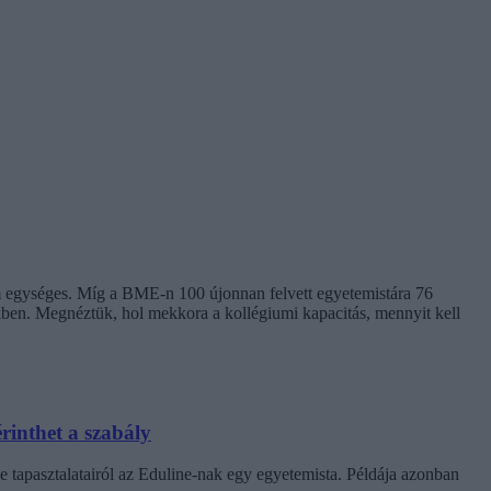
em egységes. Míg a BME-n 100 újonnan felvett egyetemistára 76
kben. Megnéztük, hol mekkora a kollégiumi kapacitás, mennyit kell
rinthet a szabály
e tapasztalatairól az Eduline-nak egy egyetemista. Példája azonban