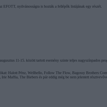
z EFOTT, nyilvánosságra is hozták a fellépők listájának egy részét.
sztus 11-15. között tartott esemény szinte teljes nagyszínpados program
ozókat: Halott Pénz, Wellhello, Follow The Flow, Bagossy Brothers Co
ie Maffia, The Biebers és pár eddig még be nem jelentett résztvevőve