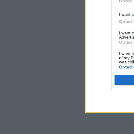
Opted 
I want t
Opted 
I want 
Advertis
Opted 
I want t
of my P
was col
Opted 