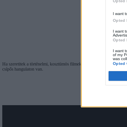
Opted 
I want t
Opted 
I want 
Advertis
Opted 
I want t
of my P
was col
Opted 
Ha szeretitek a történelmi, kosztümös filmeket, akkor ezt a sorozatot 
csípős hangulaton van.