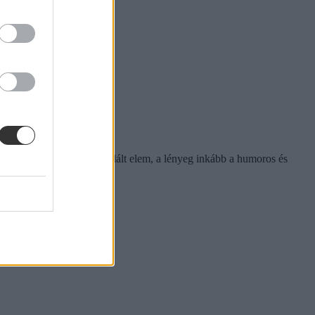
ntosabb, ugyanis sok a kitalált elem, a lényeg inkább a humoros és