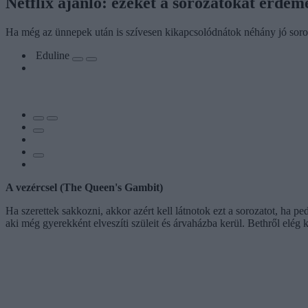
Netflix ajánló: ezeket a sorozatokat érdem
Ha még az ünnepek után is szívesen kikapcsolódnátok néhány jó soroz
Eduline
A vezércsel (The Queen's Gambit)
Ha szerettek sakkozni, akkor azért kell látnotok ezt a sorozatot, ha 
aki még gyerekként elveszíti szüleit és árvaházba kerül. Bethről elég 