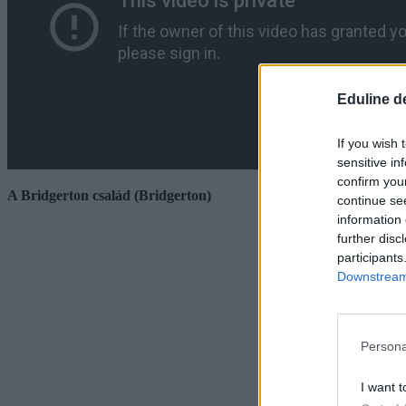
Eduline d
If you wish 
sensitive in
confirm you
A Bridgerton család (Bridgerton)
continue se
information 
further disc
participants
Downstream 
Persona
I want t