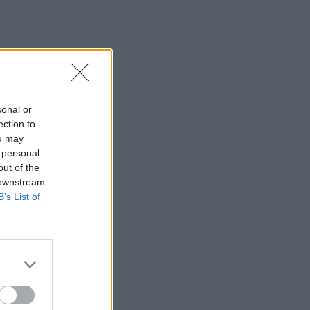
sonal or
ection to
ou may
 personal
out of the
 downstream
B’s List of