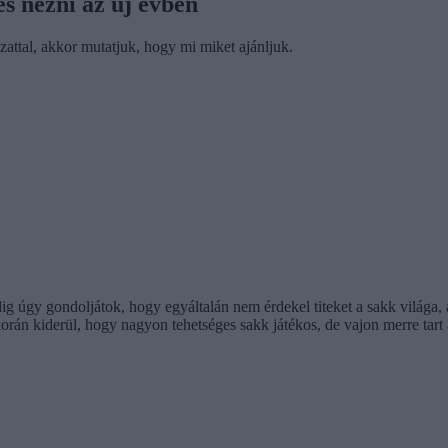
es nézni az új évben
attal, akkor mutatjuk, hogy mi miket ajánljuk.
pedig úgy gondoljátok, hogy egyáltalán nem érdekel titeket a sakk világ
korán kiderül, hogy nagyon tehetséges sakk játékos, de vajon merre tart 