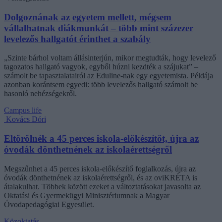
Dolgoznának az egyetem mellett, mégsem
vállalhatnak diákmunkát – több mint százezer
levelezős hallgatót érinthet a szabály
„Szinte bárhol voltam állásinterjún, mikor megtudták, hogy levelező
tagozatos hallgató vagyok, egyből húzni kezdték a szájukat” –
számolt be tapasztalatairól az Eduline-nak egy egyetemista. Példája
azonban korántsem egyedi: több levelezős hallgató számolt be
hasonló nehézségekről.
Campus life
Kovács Dóri
Eltörölnék a 45 perces iskola-előkészítőt, újra az
óvodák dönthetnének az iskolaérettségről
Megszűnhet a 45 perces iskola-előkészítő foglalkozás, újra az
óvodák dönthetnének az iskolaérettségről, és az oviKRÉTA is
átalakulhat. Többek között ezeket a változtatásokat javasolta az
Oktatási és Gyermekügyi Minisztériumnak a Magyar
Óvodapedagógiai Egyesület.
Közoktatás