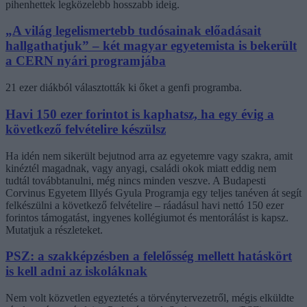
pihenhettek legközelebb hosszabb ideig.
„A világ legelismertebb tudósainak előadásait
hallgathatjuk” – két magyar egyetemista is bekerült
a CERN nyári programjába
21 ezer diákból választották ki őket a genfi programba.
Havi 150 ezer forintot is kaphatsz, ha egy évig a
következő felvételire készülsz
Ha idén nem sikerült bejutnod arra az egyetemre vagy szakra, amit
kinéztél magadnak, vagy anyagi, családi okok miatt eddig nem
tudtál továbbtanulni, még nincs minden veszve. A Budapesti
Corvinus Egyetem Illyés Gyula Programja egy teljes tanéven át segít
felkészülni a következő felvételire – ráadásul havi nettó 150 ezer
forintos támogatást, ingyenes kollégiumot és mentorálást is kapsz.
Mutatjuk a részleteket.
PSZ: a szakképzésben a felelősség mellett hatáskört
is kell adni az iskoláknak
Nem volt közvetlen egyeztetés a törvénytervezetről, mégis elküldte