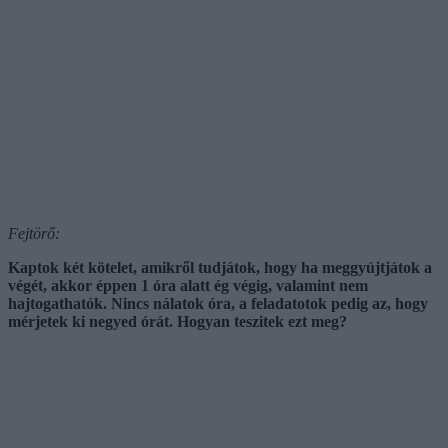
Fejtörő:
Kaptok két kötelet, amikről tudjátok, hogy ha meggyújtjátok a
végét, akkor éppen 1 óra alatt ég végig, valamint nem
hajtogathatók. Nincs nálatok óra, a feladatotok pedig az, hogy
mérjetek ki negyed órát. Hogyan teszitek ezt meg?