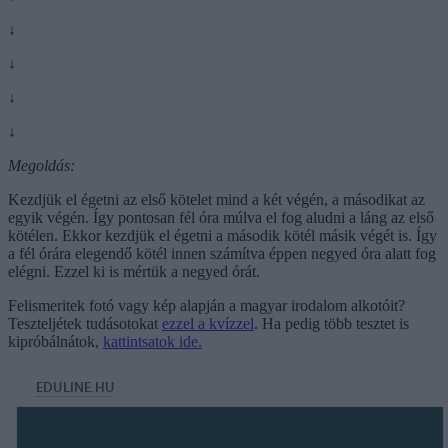
↓
↓
↓
↓
Megoldás:
Kezdjük el égetni az első kötelet mind a két végén, a másodikat az
egyik végén. Így pontosan fél óra múlva el fog aludni a láng az első
kötélen. Ekkor kezdjük el égetni a második kötél másik végét is. Így
a fél órára elegendő kötél innen számítva éppen negyed óra alatt fog
elégni. Ezzel ki is mértük a negyed órát.
Felismeritek fotó vagy kép alapján a magyar irodalom alkotóit?
Teszteljétek tudásotokat
ezzel a kvízzel
. Ha pedig több tesztet is
kipróbálnátok,
kattintsatok ide.