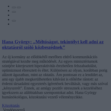
Hana György: „Méltóságot, tekintélyt kell adni az
oktatásról szóló közbeszédnek”
Az új kormány az elődökétől merőben eltérő kommunikációs
stratégiával kezdte meg működését. Az egyes minisztériumok
szintjére kiterjesztett hiperaktivitás érezhetően felszabadulást,
optimizmust ébresztett és éltet. Különösen az olyan, korábban porig
alázott ágazatban, mint az oktatás. Ám pontosan ez a lendület az,
ami egy újabb megkerülhetetlen kihívást is előtérbe rántott: az
érdemi társadalmi egyeztetés ígéretének beváltását, vagy más szóval
„kényszerét”. Ennek, az amúgy pozitív stressznek a kezeléséhez
igyekszem az alábbiakban szempontokat adni. Hana György
humánökológus, közoktatási vezető véleménycikke.
Közoktatás
Vendégszerző