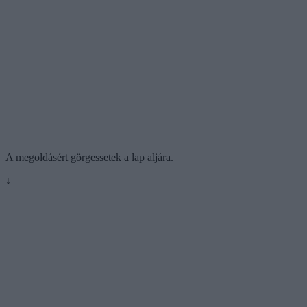
A megoldásért görgessetek a lap aljára.
↓