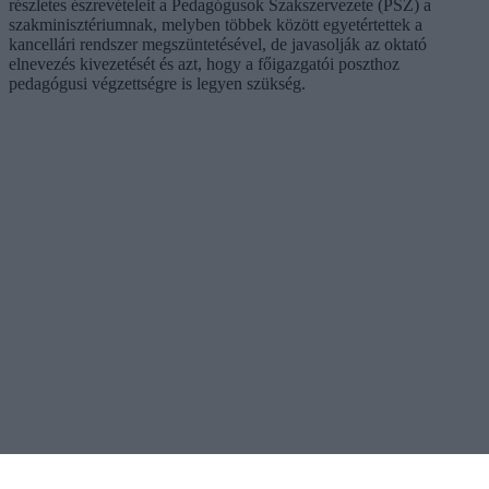
részletes észrevételeit a Pedagógusok Szakszervezete (PSZ) a
szakminisztériumnak, melyben többek között egyetértettek a
kancellári rendszer megszüntetésével, de javasolják az oktató
elnevezés kivezetését és azt, hogy a főigazgatói poszthoz
pedagógusi végzettségre is legyen szükség.