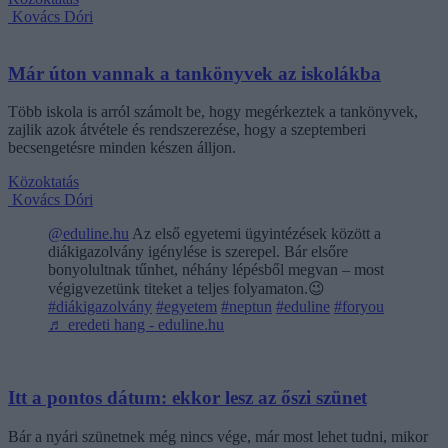
Kovács Dóri
Már úton vannak a tankönyvek az iskolákba
Több iskola is arról számolt be, hogy megérkeztek a tankönyvek,
zajlik azok átvétele és rendszerezése, hogy a szeptemberi
becsengetésre minden készen álljon.
Közoktatás
Kovács Dóri
@eduline.hu
Az első egyetemi ügyintézések között a
diákigazolvány igénylése is szerepel. Bár elsőre
bonyolultnak tűnhet, néhány lépésből megvan – most
végigvezetünk titeket a teljes folyamaton.😉
#diákigazolvány
#egyetem
#neptun
#eduline
#foryou
♬ eredeti hang - eduline.hu
Itt a pontos dátum: ekkor lesz az őszi szünet
Bár a nyári szünetnek még nincs vége, már most lehet tudni, mikor