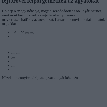
fejtörővel felpörgethetitek az agyatokat
Holnap lesz egy hónapja, hogy elkezdődődött az idei nyári szünet,
ezért most hoztunk nektek egy feladványt, amivel
megtornáztathatjátok az agyatokat. Lássuk, mennyi idő alatt tudjátok
megoldani.
Eduline
Nézzük, mennyire pörög az agyatok nyár közepén.