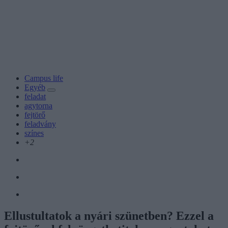
Campus life
Egyéb
feladat
agytorna
fejtörő
feladvány
színes
+2
Ellustultatok a nyári szünetben? Ezzel a