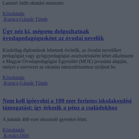
Lannert Judit oktatási miniszter.
Közoktatás
Kurucz-Gáspár Tünde
Úgy néz ki, mégsem dolgozhatnak
óvodapedagógusként az óvodai nevelők
Kizárólag diplomások lehetnek óvónők, az óvodai nevelőket
pedagógiai vagy gyógypedagógiai asszisztensként lehet alkalmazni
a Magyar Óvodapedagógiai Egyesület (MOE) javaslata alapján,
melyet a szervezet az oktatási minisztériumhoz nyújtott be.
Közoktatás
Kurucz-Gáspár Tünde
Nem kell igényelni a 100 ezer forintos iskolakezdési
támogatást: így érkezik a pénz a családokhoz
A juttatás 400 ezer rászoruló gyereket érint.
Közoktatás
Kovács Dóri