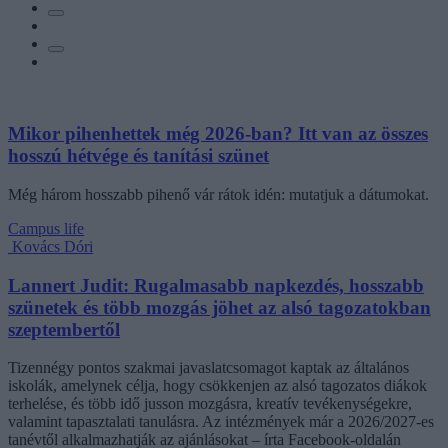
Mikor pihenhettek még 2026-ban? Itt van az összes
hosszú hétvége és tanítási szünet
Még három hosszabb pihenő vár rátok idén: mutatjuk a dátumokat.
Campus life
Kovács Dóri
Lannert Judit: Rugalmasabb napkezdés, hosszabb
szünetek és több mozgás jöhet az alsó tagozatokban
szeptembertől
Tizennégy pontos szakmai javaslatcsomagot kaptak az általános
iskolák, amelynek célja, hogy csökkenjen az alsó tagozatos diákok
terhelése, és több idő jusson mozgásra, kreatív tevékenységekre,
valamint tapasztalati tanulásra. Az intézmények már a 2026/2027-es
tanévtől alkalmazhatják az ajánlásokat – írta Facebook-oldalán