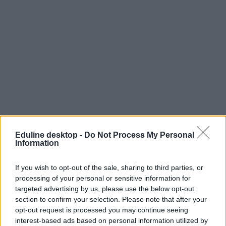
Eduline desktop -
Do Not Process My Personal
Information
irodalom
kultúra
kötelező olvasmányok
If you wish to opt-out of the sale, sharing to third parties, or
teszt
processing of your personal or sensitive information for
irodalom teszt
targeted advertising by us, please use the below opt-out
napikvíz
napiteszt
section to confirm your selection. Please note that after your
kötelező olvasmányok szereplők
opt-out request is processed you may continue seeing
interest-based ads based on personal information utilized by