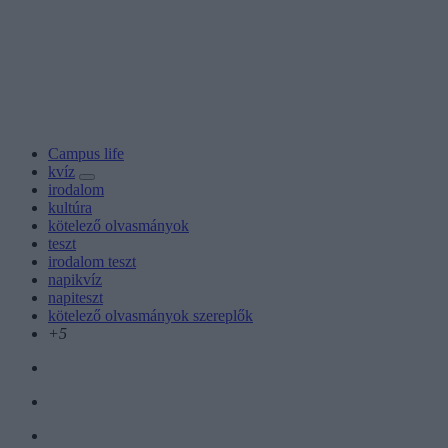
Campus life
kvíz
irodalom
kultúra
kötelező olvasmányok
teszt
irodalom teszt
napikvíz
napiteszt
kötelező olvasmányok szereplők
+5