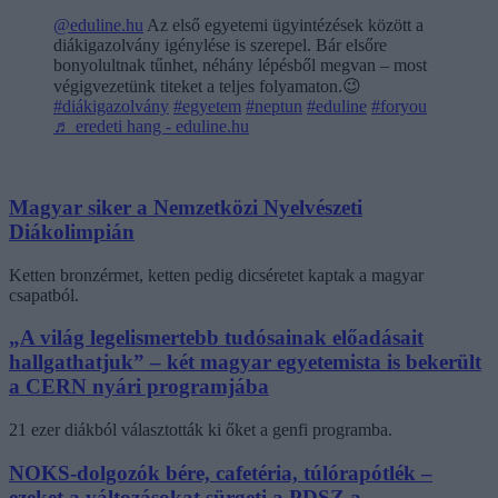
@eduline.hu
Az első egyetemi ügyintézések között a
diákigazolvány igénylése is szerepel. Bár elsőre
bonyolultnak tűnhet, néhány lépésből megvan – most
végigvezetünk titeket a teljes folyamaton.😉
#diákigazolvány
#egyetem
#neptun
#eduline
#foryou
♬ eredeti hang - eduline.hu
Magyar siker a Nemzetközi Nyelvészeti
Diákolimpián
Ketten bronzérmet, ketten pedig dicséretet kaptak a magyar
csapatból.
„A világ legelismertebb tudósainak előadásait
hallgathatjuk” – két magyar egyetemista is bekerült
a CERN nyári programjába
21 ezer diákból választották ki őket a genfi programba.
NOKS-dolgozók bére, cafetéria, túlórapótlék –
ezeket a változásokat sürgeti a PDSZ a