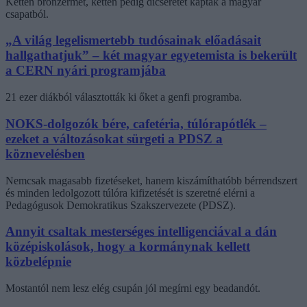
Ketten bronzérmet, ketten pedig dicséretet kaptak a magyar
csapatból.
„A világ legelismertebb tudósainak előadásait
hallgathatjuk” – két magyar egyetemista is bekerült
a CERN nyári programjába
21 ezer diákból választották ki őket a genfi programba.
NOKS-dolgozók bére, cafetéria, túlórapótlék –
ezeket a változásokat sürgeti a PDSZ a
köznevelésben
Nemcsak magasabb fizetéseket, hanem kiszámíthatóbb bérrendszert
és minden ledolgozott túlóra kifizetését is szeretné elérni a
Pedagógusok Demokratikus Szakszervezete (PDSZ).
Annyit csaltak mesterséges intelligenciával a dán
középiskolások, hogy a kormánynak kellett
közbelépnie
Mostantól nem lesz elég csupán jól megírni egy beadandót.