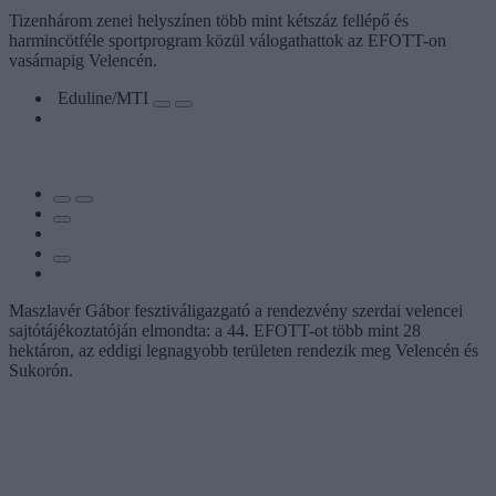
Tizenhárom zenei helyszínen több mint kétszáz fellépő és
harmincötféle sportprogram közül válogathattok az EFOTT-on
vasárnapig Velencén.
Eduline/MTI
Maszlavér Gábor fesztiváligazgató a rendezvény szerdai velencei
sajtótájékoztatóján elmondta: a 44. EFOTT-ot több mint 28
hektáron, az eddigi legnagyobb területen rendezik meg Velencén és
Sukorón.