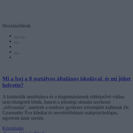
Hozzászólások
Mi a baj a 8 osztályos általános iskolával, és mi jöhet
helyette?
A kisiskolák tanárhiánya és a kisgimnáziumok elitképzővé válása
nem elszigetelt hibák, hanem a jelenlegi oktatási szerkezet
„erővonalai”, amelyek a rendszer gyökeres reformjáért kiáltanak Dr.
Gyarmathy Éva klinikai és neveléslélektani szakpszichológus,
egyetemi tanár szerint.
Közoktatás