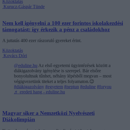
Közoktatás
Kurucz-Gáspár Tünde
Nem kell igényelni a 100 ezer forintos iskolakezdési
támogatást: így érkezik a pénz a családokhoz
A juttatás 400 ezer rászoruló gyereket érint.
Közoktatás
Kovács Dóri
@eduline.hu
Az első egyetemi ügyintézések között a
diákigazolvány igénylése is szerepel. Bár elsőre
bonyolultnak tűnhet, néhány lépésből megvan – most
végigvezetünk titeket a teljes folyamaton.😉
#diákigazolvány
#egyetem
#neptun
#eduline
#foryou
♬ eredeti hang - eduline.hu
Magyar siker a Nemzetközi Nyelvészeti
Diákolimpián