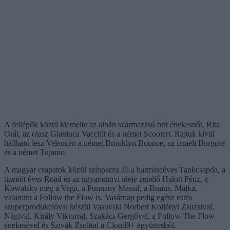
A fellépők közül kiemelte az albán származású brit énekesnőt, Rita
Orát, az olasz Gianluca Vacchit és a német Scootert. Rajtuk kívül
hallható lesz Velencén a német Brooklyn Bounce, az izraeli Borgore
és a német Tujamo.
A magyar csapatok közül színpadra áll a harmincéves Tankcsapda, a
tizenöt éves Road és az ugyanennyi ideje zenélő Halott Pénz, a
Kowalsky meg a Vega, a Punnany Massif, a Brains, Majka,
valamint a Follow the Flow is. Vasárnap pedig egész estés
szuperprodukcióval készül Vasovski Norbert Kollányi Zsuzsival,
Nágival, Király Viktorral, Szakács Gergővel, a Follow The Flow
énekesével és Szivák Zsolttal a Cloud9+ együttesből.