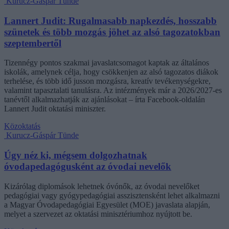
Kurucz-Gáspár Tünde
Lannert Judit: Rugalmasabb napkezdés, hosszabb
szünetek és több mozgás jöhet az alsó tagozatokban
szeptembertől
Tizennégy pontos szakmai javaslatcsomagot kaptak az általános
iskolák, amelynek célja, hogy csökkenjen az alsó tagozatos diákok
terhelése, és több idő jusson mozgásra, kreatív tevékenységekre,
valamint tapasztalati tanulásra. Az intézmények már a 2026/2027-es
tanévtől alkalmazhatják az ajánlásokat – írta Facebook-oldalán
Lannert Judit oktatási miniszter.
Közoktatás
Kurucz-Gáspár Tünde
Úgy néz ki, mégsem dolgozhatnak
óvodapedagógusként az óvodai nevelők
Kizárólag diplomások lehetnek óvónők, az óvodai nevelőket
pedagógiai vagy gyógypedagógiai asszisztensként lehet alkalmazni
a Magyar Óvodapedagógiai Egyesület (MOE) javaslata alapján,
melyet a szervezet az oktatási minisztériumhoz nyújtott be.