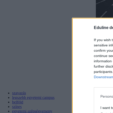
Eduline d
If you wish 
sensitive in
confirm you
continue se
information 
further disc
participants
Downstream 
szavazás
Persona
legszebb egyetemi campus
belföld
színes
I want t
egyetemi szépségverseny