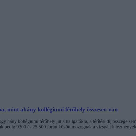
ba, mint ahány kollégiumi férőhely összesen van
 hány kollégiumi férőhely jut a hallgatókra, a térítési díj összege s
jak pedig 9300 és 25 500 forint között mozognak a vizsgált intézménye