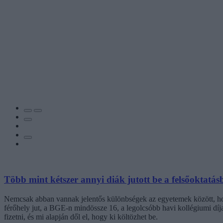
Több mint kétszer annyi diák jutott be a felsőoktatás
Nemcsak abban vannak jelentős különbségek az egyetemek között, hogy
férőhely jut, a BGE-n mindössze 16, a legolcsóbb havi kollégiumi dí
fizetni, és mi alapján dől el, hogy ki költözhet be.