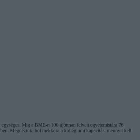
em egységes. Míg a BME-n 100 újonnan felvett egyetemistára 76
kben. Megnéztük, hol mekkora a kollégiumi kapacitás, mennyit kell