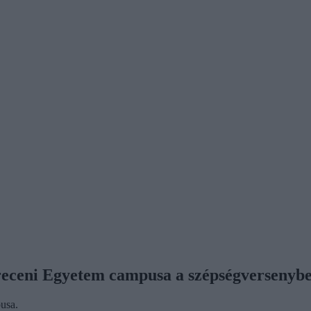
Debreceni Egyetem campusa a szépségversenyb
pusa.