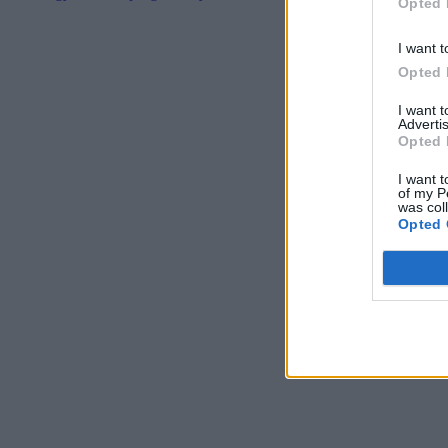
Opted 
I want t
Opted 
I want 
Advertis
Opted 
I want t
of my P
was col
Opted 