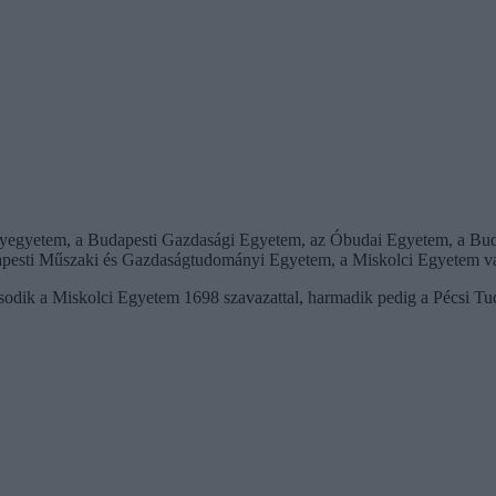
ányegyetem, a Budapesti Gazdasági Egyetem, az Óbudai Egyetem, a Bu
apesti Műszaki és Gazdaságtudományi Egyetem, a Miskolci Egyetem va
ásodik a Miskolci Egyetem 1698 szavazattal, harmadik pedig a Pécsi T