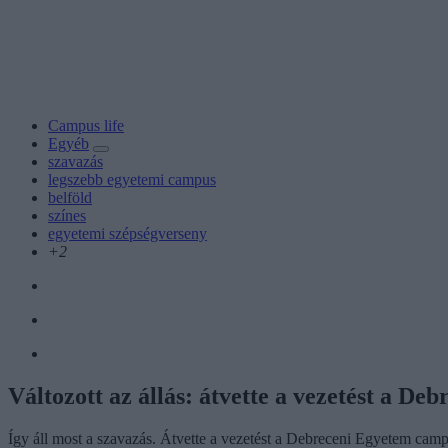
Campus life
Egyéb
szavazás
legszebb egyetemi campus
belföld
színes
egyetemi szépségverseny
+2
Változott az állás: átvette a vezetést a 
Így áll most a szavazás. Átvette a vezetést a Debreceni Egyetem cam