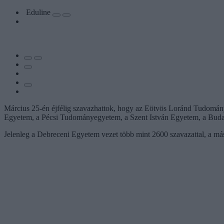
Eduline
Március 25-én éjfélig szavazhattok, hogy az Eötvös Loránd Tudom
Egyetem, a Pécsi Tudományegyetem, a Szent István Egyetem, a Bud
Jelenleg a Debreceni Egyetem vezet több mint 2600 szavazattal, a m