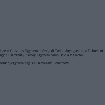
dapesti Corvinus Egyetem, a Szegedi Tudományegyetem, a Debreceni
gy a Eszterházy Károly Egyetem campusa-e a legszebb.
udományegyetem alig 300 szavazattal lemaradva.