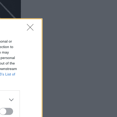
sonal or
ection to
ou may
 personal
out of the
 downstream
B’s List of