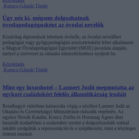
Közoktatás
Kurucz-Gáspár Tünde
Úgy néz ki, mégsem dolgozhatnak
óvodapedagógusként az óvodai nevelők
Kizárólag diplomások lehetnek óvónők, az óvodai nevelőket
pedagógiai vagy gyógypedagógiai asszisztensként lehet alkalmazni
a Magyar Óvodapedagógiai Egyesület (MOE) javaslata alapján,
melyet a szervezet az oktatási minisztériumhoz nyújtott be.
Közoktatás
Kurucz-Gáspár Tünde
Mint egy luxushotel – Lannert Judit megmutatta az
egykori családokért felelős államtitkárság irodáit
Rendhagyó videóban kalauzolta végig a nézőket Lannert Judit az
Oktatási és Gyermekügyi Minisztérium második emeletén. Az
egykor Novák Katalin, Koncz Zsófia és Hornung Ágnes által
használt irodatérben a szakember szerint a dolgozószobák sokkal
inkább szolgálták a reprezentációt és a szépítkezést, mint a tényleges
érdemi munkát.