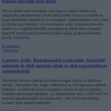
tanulás lényegét nem tudja
Bár az iskola mint intézmény már nagyon régóta velünk van,
meglepően meglehetősen rövid múltra tekint vissza az a törekvés,
hogy mélyebben megértsük és vizsgáljuk: tulajdonképpen mit is tesz
az iskola a gyerekekkel. Az évszázadok során számtalan nevelési
elmélet és a legkülönbözőbb iskolatípusok jöttek létre, a tanulás
alapvető természetéről alkotott képünk mégis gyakran tévutakra
tévedt. Vélemény.
Közoktatás
Fóti Péter
Lannert Judit: Rugalmasabb napkezdés, hosszabb
szünetek és több mozgás jöhet az alsó tagozatokban
szeptembertől
Tizennégy pontos szakmai javaslatcsomagot kaptak az általános
iskolák, amelynek célja, hogy csökkenjen az alsó tagozatos diákok
terhelése, és több idő jusson mozgásra, kreatív tevékenységekre,
valamint tapasztalati tanulásra. Az intézmények már a 2026/2027-es
tanévtől alkalmazhatják az ajánlásokat – írta Facebook-oldalán
Lannert Judit oktatási miniszter.