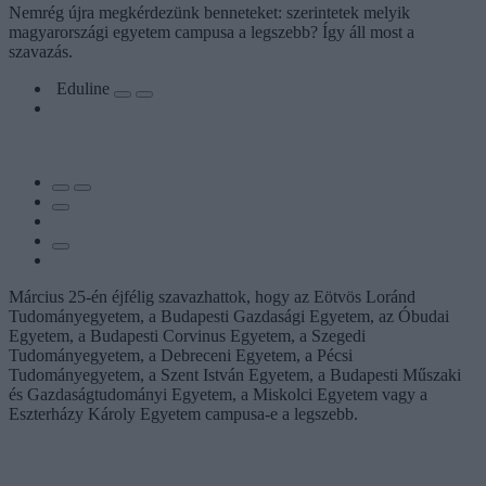
Nemrég újra megkérdezünk benneteket: szerintetek melyik
magyarországi egyetem campusa a legszebb? Így áll most a
szavazás.
Eduline
Március 25-én éjfélig szavazhattok, hogy az Eötvös Loránd
Tudományegyetem, a Budapesti Gazdasági Egyetem, az Óbudai
Egyetem, a Budapesti Corvinus Egyetem, a Szegedi
Tudományegyetem, a Debreceni Egyetem, a Pécsi
Tudományegyetem, a Szent István Egyetem, a Budapesti Műszaki
és Gazdaságtudományi Egyetem, a Miskolci Egyetem vagy a
Eszterházy Károly Egyetem campusa-e a legszebb.