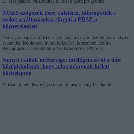
21 ezer diákból választották ki őket a genfi programba.
NOKS-dolgozók bére, cafetéria, túlórapótlék –
ezeket a változásokat sürgeti a PDSZ a
köznevelésben
Nemcsak magasabb fizetéseket, hanem kiszámíthatóbb bérrendszert
és minden ledolgozott túlóra kifizetését is szeretné elérni a
Pedagógusok Demokratikus Szakszervezete (PDSZ).
Annyit csaltak mesterséges intelligenciával a dán
középiskolások, hogy a kormánynak kellett
közbelépnie
Mostantól nem lesz elég csupán jól megírni egy beadandót.