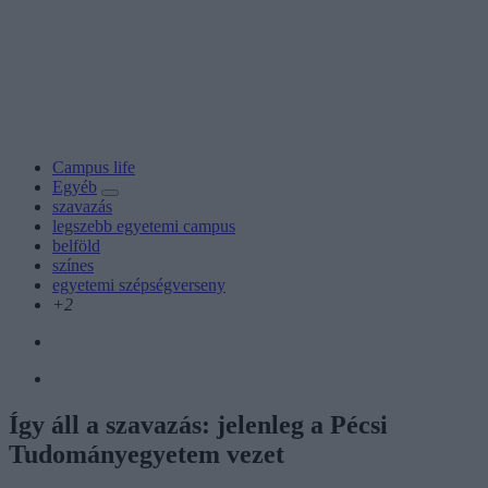
Campus life
Egyéb
szavazás
legszebb egyetemi campus
belföld
színes
egyetemi szépségverseny
+2
Így áll a szavazás: jelenleg a Pécsi
Tudományegyetem vezet