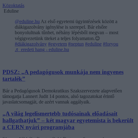
Közoktatás
Eduline
@eduline.hu
Az első egyetemi ügyintézések között a
diákigazolvány igénylése is szerepel. Bár elsőre
bonyolultnak tűnhet, néhány lépésből megvan – most
végigvezetünk titeket a teljes folyamaton.😉
#diákigazolvány
#egyetem
#neptun
#eduline
#foryou
♬ eredeti hang - eduline.hu
PDSZ: „A pedagógusok munkája nem ingyenes
tartalék”
Bár a Pedagógusok Demokratikus Szakszervezete alapvetően
támogatja Lannert Judit 14 pontos, alsó tagozatokat érintő
javaslatcsomagját, de azért vannak aggályaik.
„A világ legelismertebb tudósainak előadásait
hallgathatjuk” – két magyar egyetemista is bekerült
a CERN nyári programjába