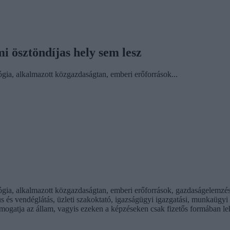
mi ösztöndíjas hely sem lesz
a, alkalmazott közgazdaságtan, emberi erőforrások...
a, alkalmazott közgazdaságtan, emberi erőforrások, gazdaságelemzés
 és vendéglátás, üzleti szakoktató, igazságügyi igazgatási, munkaügyi é
ogatja az állam, vagyis ezeken a képzéseken csak fizetős formában leh