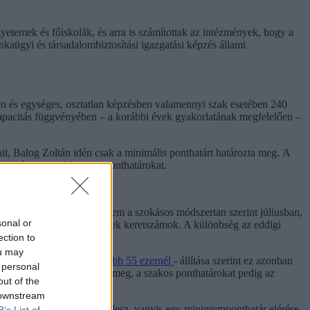
yetemek és főiskolák, és arra is számítottak az intézmények, hogy a
kaügyi és társadalombiztosítási igazgatási képzés állami
ésben és egységes, osztatlan képzésben valamennyi szak esetében 240
 kapacitás függvényében – a korábbi évek gyakorlatának megfelelően –
it, Balog Zoltán idén csak a minimális ponthatárt határozta meg. A
lin határozza majd meg a ponthatárokat.
roz meg pontszámokat, hanem a szokásos módszertan szerint júliusban,
sonal or
 kormány - mégiscsak lesznek keretszámok. A különbség az eddigi
zakra.
ection to
ou may
emberében nem lehet kevesebb 55 ezernél
- állítása szerint ez azonban
 personal
as helyeket nem hirdetnek meg, a szakos ponthatárokat pedig az
out of the
 downstream
gi kritériumok" teljesítése lesz, vagyis egy minimumponthatár elérése.
B’s List of