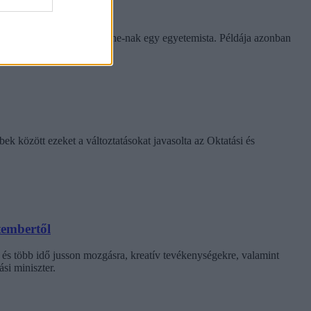
rinthet a szabály
e tapasztalatairól az Eduline-nak egy egyetemista. Példája azonban
k között ezeket a változtatásokat javasolta az Oktatási és
tembertől
 és több idő jusson mozgásra, kreatív tevékenységekre, valamint
si miniszter.