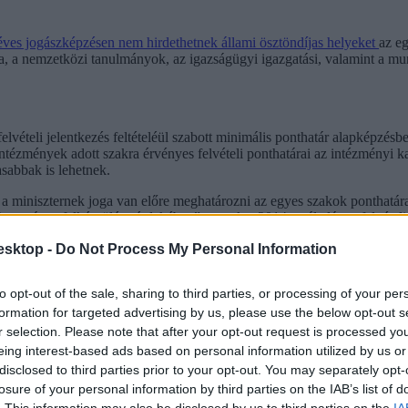
téves jogászképzésen nem hirdethetnek állami ösztöndíjas helyeket
az eg
, a nemzetközi tanulmányok, az igazságügyi igazgatási, valamint a mun
a felvételi jelentkezés feltételéül szabott minimális ponthatár alapképz
intézmények adott szakra érvényes felvételi ponthatárai az intézményi
asabbak is lehetnek.
 a miniszternek joga van előre meghatározni az egyes szakok ponthatára
ló biztonságos felkészülése érdekében” – csak a 2014-es általános felvéte
esktop -
Do Not Process My Personal Information
gyan is fog működni az új felvételi rendszer - ha a miniszter nem hatá
to opt-out of the sale, sharing to third parties, or processing of your per
majd meg a bekerüléshez szükséges pontszámot, akkor - hiába tagadja a
sz ahhoz, hogy megsaccolják, van-e esélyük bekerülni a kiválasztott s
formation for targeted advertising by us, please use the below opt-out s
r selection. Please note that after your opt-out request is processed y
sőoktatásban az államilag finanszírozott elsőévesek száma 2013 szept
eing interest-based ads based on personal information utilized by us or
n az egyetemeken és főiskolákon. Azt is hozzátette, hogy részösztöndíj
disclosed to third parties prior to your opt-out. You may separately opt-
losure of your personal information by third parties on the IAB’s list of
 hogy a kormány eltörli a keretszámokat - a bejutás feltétele a "minősé
. This information may also be disclosed by us to third parties on the
IA