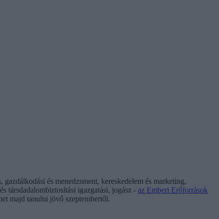
, gazdálkodási és menedzsment, kereskedelem és marketing,
s társdadalombiztosítási igazgatási, jogász -
az Emberi Erőforrások
et majd tanulni jövő szeptembertől.