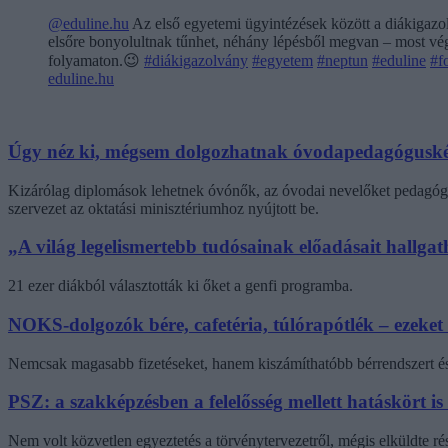
@eduline.hu
Az első egyetemi ügyintézések között a diákigazol
elsőre bonyolultnak tűnhet, néhány lépésből megvan – most végi
folyamaton.😉
#diákigazolvány
#egyetem
#neptun
#eduline
#f
eduline.hu
Úgy néz ki, mégsem dolgozhatnak óvodapedagóguské
Kizárólag diplomások lehetnek óvónők, az óvodai nevelőket pedagógi
szervezet az oktatási minisztériumhoz nyújtott be.
„A világ legelismertebb tudósainak előadásait hallg
21 ezer diákból választották ki őket a genfi programba.
NOKS-dolgozók bére, cafetéria, túlórapótlék – ezeket
Nemcsak magasabb fizetéseket, hanem kiszámíthatóbb bérrendszert és 
PSZ: a szakképzésben a felelősség mellett hatáskört is
Nem volt közvetlen egyeztetés a törvénytervezetről, mégis elküldte r