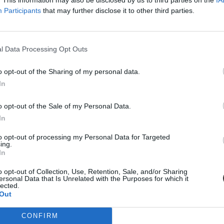
Participants
that may further disclose it to other third parties.
l Data Processing Opt Outs
o opt-out of the Sharing of my personal data.
In
o opt-out of the Sale of my Personal Data.
In
to opt-out of processing my Personal Data for Targeted
ing.
In
helyette?
o opt-out of Collection, Use, Retention, Sale, and/or Sharing
elszigetelt hibák, hanem a jelenlegi oktatási szerkezet „erővonalai”, 
ersonal Data that Is Unrelated with the Purposes for which it
lected.
Out
CONFIRM