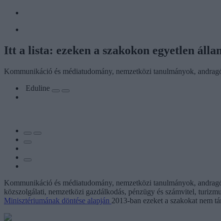
Itt a lista: ezeken a szakokon egyetlen álla
Kommunikáció és médiatudomány, nemzetközi tanulmányok, andragógi
Eduline
Kommunikáció és médiatudomány, nemzetközi tanulmányok, andragógi
közszolgálati, nemzetközi gazdálkodás, pénzügy és számvitel, turizmus
Minisztériumának döntése alapján
2013-ban ezeket a szakokat nem tám