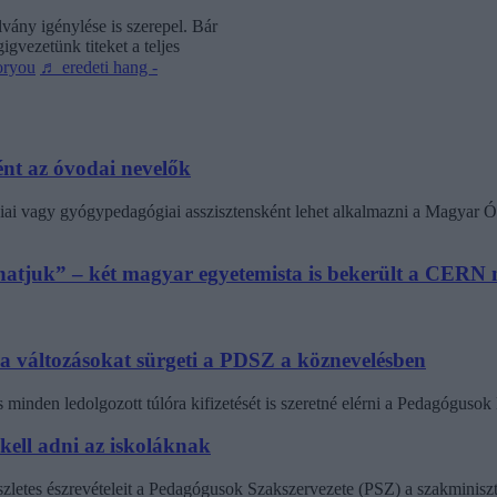
vány igénylése is szerepel. Bár
gvezetünk titeket a teljes
oryou
♬ eredeti hang -
nt az óvodai nevelők
ai vagy gyógypedagógiai asszisztensként lehet alkalmazni a Magyar Ó
athatjuk” – két magyar egyetemista is bekerült a CER
 a változásokat sürgeti a PDSZ a köznevelésben
minden ledolgozott túlóra kifizetését is szeretné elérni a Pedagógus
 kell adni az iskoláknak
észletes észrevételeit a Pedagógusok Szakszervezete (PSZ) a szakminisz