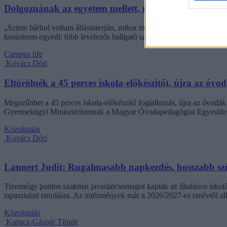
Dolgoznának az egyetem mellett, mégsem vállalhatnak 
„Szinte bárhol voltam állásinterjún, mikor megtudták, hogy levelező t
korántsem egyedi: több levelezős hallgató számolt be hasonló nehézsé
Campus life
Kovács Dóri
Eltörölnék a 45 perces iskola-előkészítőt, újra az óvo
Megszűnhet a 45 perces iskola-előkészítő foglalkozás, újra az óvodák 
Gyermekügyi Minisztériumnak a Magyar Óvodapedagógiai Egyesület
Közoktatás
Kovács Dóri
Lannert Judit: Rugalmasabb napkezdés, hosszabb szü
Tizennégy pontos szakmai javaslatcsomagot kaptak az általános iskolá
tapasztalati tanulásra. Az intézmények már a 2026/2027-es tanévtől alk
Közoktatás
Kurucz-Gáspár Tünde