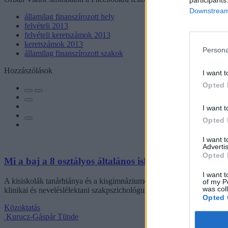
Downstream 
államilag finanszírozott hely
felvételi 2013
felvételi keretszámok 2013
keretszámok 2013
Persona
államilag finanszírozott szakok
Hozzászólások
I want t
Opted 
I want t
Opted 
I want 
Advertis
Opted 
Mi a baj a 8 osztályos általános iskolával, és mi jöhet 
I want t
A kisiskolák tanárhiánya és a kisgimnáziumok elitképzővé válása nem 
of my P
was col
klinikai és neveléslélektani szakpszichológus, egyetemi tanár szerint.
Opted 
Közoktatás
Kurucz-Gáspár Tünde