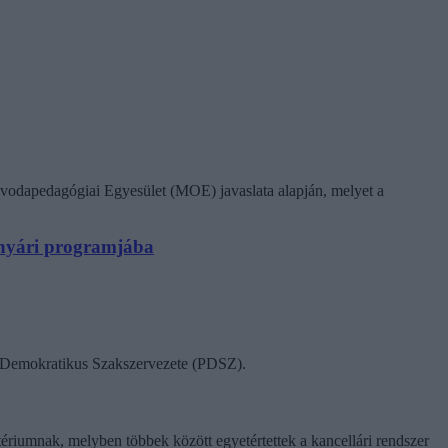
vodapedagógiai Egyesület (MOE) javaslata alapján, melyet a
N nyári programjába
ok Demokratikus Szakszervezete (PDSZ).
tériumnak, melyben többek között egyetértettek a kancellári rendszer