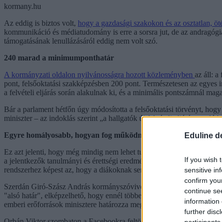
kormany.hu
Az eddig is biztos volt,
hogy a gazdasági szakokon és az osztatlan, ö
kommunikáció és médiatudomány is erre a sorsra jut, de az andragógia
támogatásának lenullázásáról eddig nem volt szó.
240 marad a minimumponthatár
A kormányzati oldalon nyilvánosságra hozott közleményben
az áll: 
pont, felsőoktatási szakképzésben 200 pont. Természetesen az egyes 
a felvételi eljárás során alakulnak ki, és a minimális pontszámnál mag
Bár a parlament hétfőn úgy módosította a felsőoktatási törvényt, hogy
miniszter – az indoklás szerint „a hallgatók új felvételi eljárásra va
Egyre homályosabb, hogyan fog működni az új rendszer
Eduline d
Ez azt jelenti, hogy még mindig nem lehet tudni, egészen pontosan ho
If you wish 
a jelentkezők tanulmányi és érettségi eredményei alapján állapítják 
rendszerhez képest az, hogy a diákoknak semmilyen támpontjuk nem le
sensitive in
confirm you
Szerdán Giró-Szász András kormányszóvivő jelentette be, hogy
a fel
continue se
"alsó határ", elképzelhető, hogy ennél többen tanulhatnak majd ingye
information 
emberi erőforrások minisztere határozza meg még karácsony előtt.
further disc
Orbán Viktor szombaton a Facebookra feltöltött videóban jelentette be,
participants