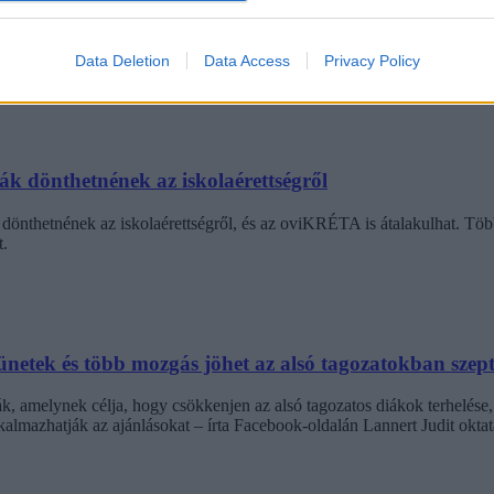
diákmunkát – több mint százezer levelezős hallgatót é
agozatos hallgató vagyok, egyből húzni kezdték a szájukat” – számolt b
Data Deletion
Data Access
Privacy Policy
gekről.
dák dönthetnének az iskolaérettségről
dönthetnének az iskolaérettségről, és az oviKRÉTA is átalakulhat. Többe
.
netek és több mozgás jöhet az alsó tagozatokban szep
k, amelynek célja, hogy csökkenjen az alsó tagozatos diákok terhelése,
almazhatják az ajánlásokat – írta Facebook-oldalán Lannert Judit oktatá