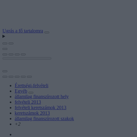
Ugrás a fő tartalomra
Érettségi-felvételi
Egyéb
államilag finanszírozott hely
felvételi 2013
felvételi keretszámok 2013
keretszámok 2013
államilag finanszírozott szakok
+2