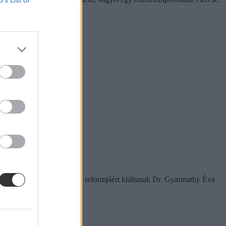
amelyek a rendszer gyökeres reformjáért kiáltanak Dr. Gyarmathy Éva