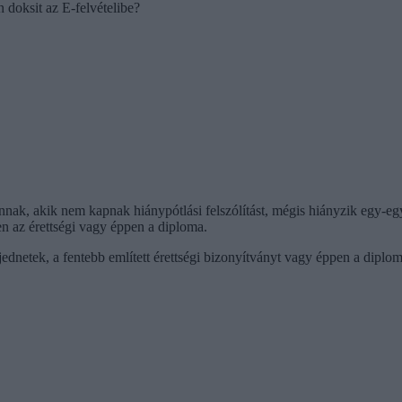
n doksit az E-felvételibe?
nak, akik nem kapnak hiánypótlási felszólítást, mégis hiányzik egy-egy
en az érettségi vagy éppen a diploma.
ednetek, a fentebb említett érettségi bizonyítványt vagy éppen a diplomá