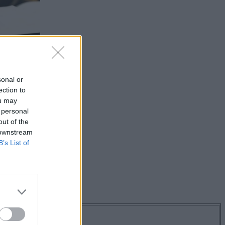
sonal or
ection to
ou may
 personal
out of the
 downstream
B’s List of
os hírekről!