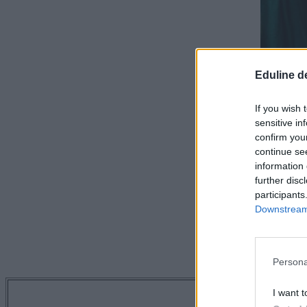
Eduline d
If you wish 
sensitive in
confirm you
continue se
information 
further disc
participants
Downstream 
Persona
I want t
Tetszett a 