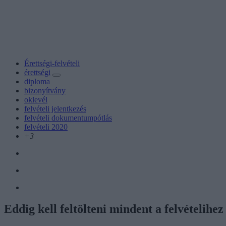
Érettségi-felvételi
érettségi
diploma
bizonyítvány
oklevél
felvételi jelentkezés
felvételi dokumentumpótlás
felvételi 2020
+3
Eddig kell feltölteni mindent a felvételihe