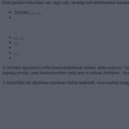
Hiánypótlási felszólítás ide vagy oda, meddig kell feltöltenetek minde
Eduline
A felvételi ügyintézés néha bonyolultabbnak tűnhet, mint amilyen. Van
kapnak levelet, amit értelemszerűen még nem is tudnak feltölteni - ily
A felszólítás bár általában tartalmaz külön határidőt, nem szabad megij