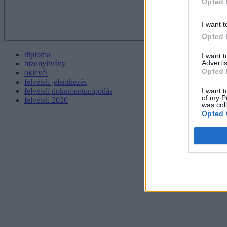
Opted 
I want t
Opted 
diploma
I want 
Advertis
bizonyítvány
Opted 
oklevél
felvételi jelentkezés
I want t
felvételi dokumentumpótlás
of my P
felvételi 2020
was col
Opted 