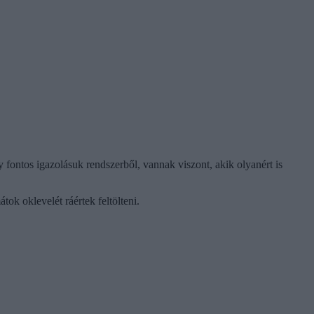
 fontos igazolásuk rendszerből, vannak viszont, akik olyanért is
tok oklevelét ráértek feltölteni.