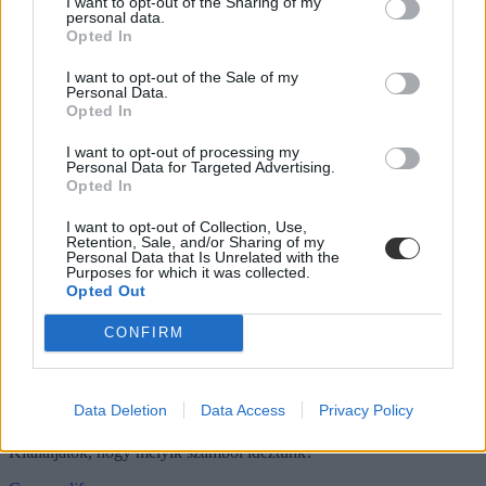
I want to opt-out of the Sharing of my
personal data.
Opted In
I want to opt-out of the Sale of my
Szokatlan zenei teszt: fordítottunk, idéztünk, és a
Personal Data.
"műveltségetekre" is kíváncsiak vagyunk
Opted In
Az egyszerű kérdések mellett idéztünk és fordítottunk is ebben a
I want to opt-out of processing my
Personal Data for Targeted Advertising.
zenei tesztben. Hibátlan lesz?
Opted In
Campus life
Eduline
I want to opt-out of Collection, Use,
Retention, Sale, and/or Sharing of my
Personal Data that Is Unrelated with the
Purposes for which it was collected.
Opted Out
Kétperces zenei teszt: kitaláljátok, melyik számból
CONFIRM
idéztünk?
Ha sok zenét hallgattok, és az angoltudásotokkal sincs gond, akkor
Data Deletion
Data Access
Privacy Policy
nem lesz nehéz dolgotok. Lefordítottunk néhány dalszöveget nagy
kedvencünkkel, a Google-fordítóval. Érdekes eredményt kaptunk.
Kitaláljátok, hogy melyik számból idéztünk?