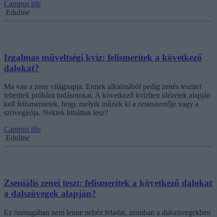
Campus life
Eduline
Izgalmas műveltségi kvíz: felismeritek a következő
dalokat?
Ma van a zene világnapja. Ennek alkalmából pedig zenés teszttel
tehetitek próbára tudásotokat. A következő kvízben idézetek alapján
kell felismernetek, hogy melyik műnek ki a zeneszerzője vagy a
szövegírója. Nektek hibátlan lesz?
Campus life
Eduline
Zseniális zenei teszt: felismeritek a következő dalokat
a dalszövegek alapján?
Ez önmagában nem lenne nehéz feladat, azonban a dalszövegekben