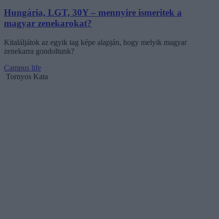
Hungária, LGT, 30Y – mennyire ismeritek a
magyar zenekarokat?
Kitaláljátok az egyik tag képe alapján, hogy melyik magyar
zenekarra gondoltunk?
Campus life
Tornyos Kata