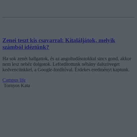
Zenei teszt kis csavarral: Kitaláljátok, melyik
számból idéztünk?
Ha sok zenét hallgattok, és az angoltudásotokkal sincs gond, akkor
nem lesz nehéz dolgotok. Lefordítottunk néhány dalszöveget
kedvencünkkel, a Google-fordítóval. Érdekes eredményt kaptunk.
Campus life
Tornyos Kata