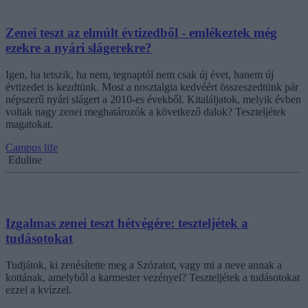
Zenei teszt az elmúlt évtizedből - emlékeztek még
ezekre a nyári slágerekre?
Igen, ha tetszik, ha nem, tegnaptól nem csak új évet, hanem új
évtizedet is kezdtünk. Most a nosztalgia kedvéért összeszedtünk pár
népszerű nyári slágert a 2010-es évekből. Kitaláljatok, melyik évben
voltak nagy zenei meghatározók a következő dalok? Teszteljétek
magatokat.
Campus life
Eduline
Izgalmas zenei teszt hétvégére: teszteljétek a
tudásotokat
Tudjátok, ki zenésítette meg a Szózatot, vagy mi a neve annak a
kottának, amelyből a karmester vezényel? Teszteljétek a tudásotokat
ezzel a kvízzel.