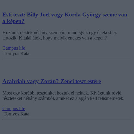
Esti teszt: Billy Joel vagy Korda György szeme van
a képen?
Hoztunk nektek néhány szempárt, mindegyik egy énekeshez
tartozik. Kitaláljátok, hogy melyik énekes van a képen?
Campus life
Tornyos Kata
Azahriah vagy Zorán? Zenei teszt estére
Most egy korábbi tesztünket hoztuk el nektek. Kivágtunk rövid
részleteket néhány számból, amiket ez alapján kell felismernetek.
Campus life
Tornyos Kata