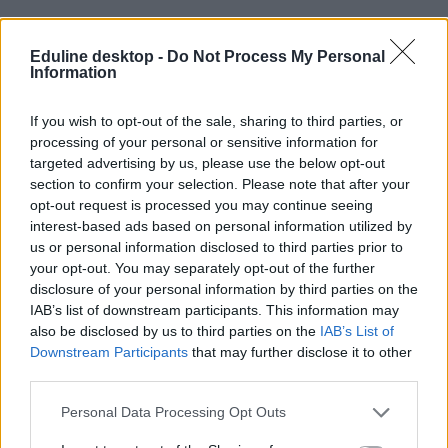
Zenei teszt: Felismeritek a dalokat egy rövid részlet
alapján?
Eduline desktop -
Do Not Process My Personal
Information
Kivágtunk néhány részletet magyar dalokból, meg tudjátok mondani
ezek alapján a címüket? Van köztük retro, kortárs, alter is és egy
If you wish to opt-out of the sale, sharing to third parties, or
kakukktojás, ami nem igazán illik a témába, de azért beleraktuk.
processing of your personal or sensitive information for
Campus life
targeted advertising by us, please use the below opt-out
Tornyos Kata
section to confirm your selection. Please note that after your
opt-out request is processed you may continue seeing
interest-based ads based on personal information utilized by
us or personal information disclosed to third parties prior to
Nagy videóklip teszt: felismeritek, melyik népszerű
your opt-out. You may separately opt-out of the further
slágerből mutatunk egy képet?
disclosure of your personal information by third parties on the
IAB’s list of downstream participants. This information may
Tudjátok, melyik Britney Spears dal videójából vágtunk ki egy
also be disclosed by us to third parties on the
IAB’s List of
képet, és ki az előadója néhány ismert slágernek? Most
Downstream Participants
that may further disclose it to other
tesztelhetitek, mennyire vagytok képben az elmúlt évek népszerű
third parties.
előadóival.
Personal Data Processing Opt Outs
Campus life
Eduline