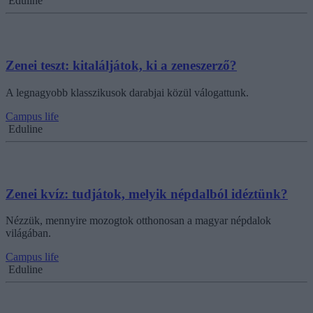
Eduline
Zenei teszt: kitaláljátok, ki a zeneszerző?
A legnagyobb klasszikusok darabjai közül válogattunk.
Campus life
Eduline
Zenei kvíz: tudjátok, melyik népdalból idéztünk?
Nézzük, mennyire mozogtok otthonosan a magyar népdalok
világában.
Campus life
Eduline