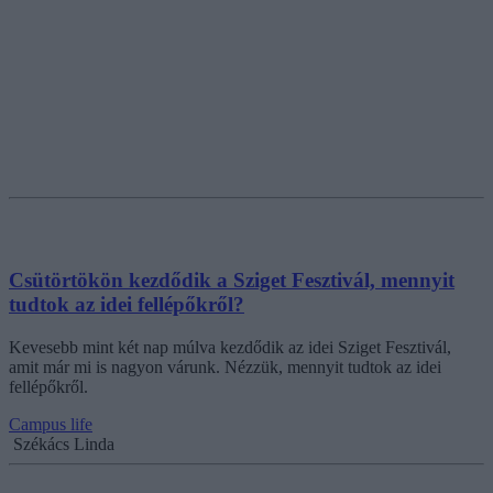
Csütörtökön kezdődik a Sziget Fesztivál, mennyit
tudtok az idei fellépőkről?
Kevesebb mint két nap múlva kezdődik az idei Sziget Fesztivál,
amit már mi is nagyon várunk. Nézzük, mennyit tudtok az idei
fellépőkről.
Campus life
Székács Linda