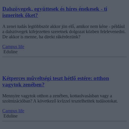
Dalszövegek, együttesek és híres énekesek - ti
ismeritek őket?
A zenei tudás legtöbbször akkor jön elő, amikor nem kéne - például
a dalszövegek kifejezetten szeretnek dolgozat közben felelevenedni.
De akkor is menne, ha direkt rákérdezünk?
Campus life
Eduline
Kétperces műveltségi teszt hétfő estére: otthon
vagytok zenében?
Mennyire vagytok otthon a zenében, kottaolvasásban vagy a
szolmizációban? A következő kvízzel tesztelhetitek tudásotokat.
Campus life
Eduline