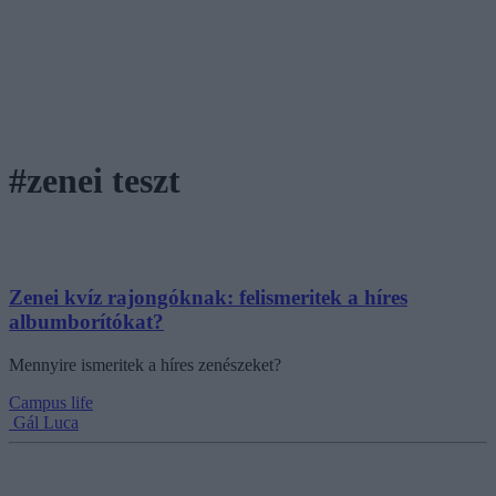
#zenei teszt
Zenei kvíz rajongóknak: felismeritek a híres
albumborítókat?
Mennyire ismeritek a híres zenészeket?
Campus life
Gál Luca